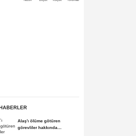
 HABERLER
Alaş'ı ölüme götüren
görevliler hakkında
soruşturma açılmalı