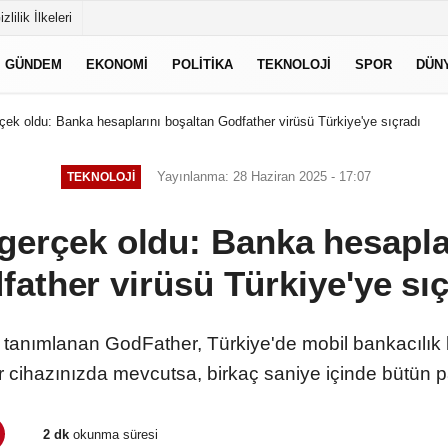
izlilik İlkeleri
GÜNDEM
EKONOMI
POLITIKA
TEKNOLOJI
SPOR
DÜN
çek oldu: Banka hesaplarını boşaltan Godfather virüsü Türkiye'ye sıçradı
Yayınlanma: 28 Haziran 2025 - 17:07
TEKNOLOJI
gerçek oldu: Banka hesapla
father virüsü Türkiye'ye sıç
de tanımlanan GodFather, Türkiye'de mobil bankacılık ku
 cihazınızda mevcutsa, birkaç saniye içinde bütün pa
2 dk
okunma süresi