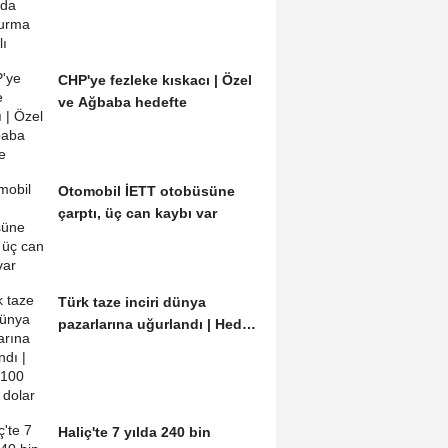
CHP'ye fezleke kıskacı | Özel
ve Ağbaba hedefte
Otomobil İETT otobüsüne
çarptı, üç can kaybı var
Türk taze inciri dünya
pazarlarına uğurlandı | Hedef
100 milyon dolar
Haliç'te 7 yılda 240 bin