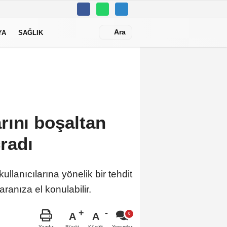
Ara
YA
SAĞLIK
rını boşaltan
radı
llanıcılarına yönelik bir tehdit
ranıza el konulabilir.
A
A
Büyüt
Küçült
Yazdır
Yorumlar