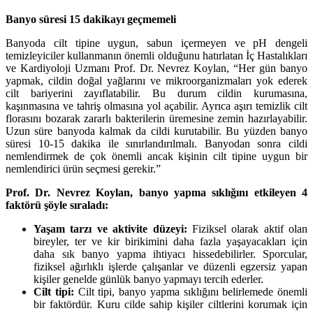
Banyo süresi 15 dakikayı geçmemeli
Banyoda cilt tipine uygun, sabun içermeyen ve pH dengeli
temizleyiciler kullanmanın önemli olduğunu hatırlatan İç Hastalıkları
ve Kardiyoloji Uzmanı Prof. Dr. Nevrez Koylan, “Her gün banyo
yapmak, cildin doğal yağlarını ve mikroorganizmaları yok ederek
cilt bariyerini zayıflatabilir. Bu durum cildin kurumasına,
kaşınmasına ve tahriş olmasına yol açabilir. Ayrıca aşırı temizlik cilt
florasını bozarak zararlı bakterilerin üremesine zemin hazırlayabilir.
Uzun süre banyoda kalmak da cildi kurutabilir. Bu yüzden banyo
süresi 10-15 dakika ile sınırlandırılmalı. Banyodan sonra cildi
nemlendirmek de çok önemli ancak kişinin cilt tipine uygun bir
nemlendirici ürün seçmesi gerekir.”
Prof. Dr. Nevrez Koylan, banyo yapma sıklığını etkileyen 4
faktörü şöyle sıraladı:
Yaşam tarzı ve aktivite düzeyi:
Fiziksel olarak aktif olan
bireyler, ter ve kir birikimini daha fazla yaşayacakları için
daha sık banyo yapma ihtiyacı hissedebilirler. Sporcular,
fiziksel ağırlıklı işlerde çalışanlar ve düzenli egzersiz yapan
kişiler genelde günlük banyo yapmayı tercih ederler.
Cilt tipi:
Cilt tipi, banyo yapma sıklığını belirlemede önemli
bir faktördür. Kuru cilde sahip kişiler ciltlerini korumak için