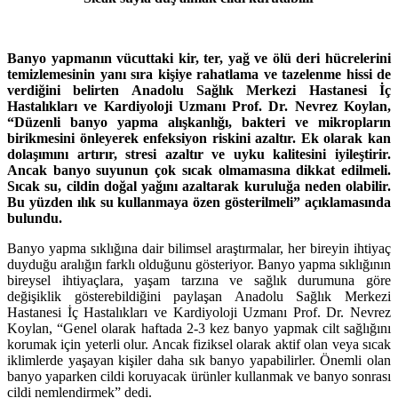
Banyo yapmanın vücuttaki kir, ter, yağ ve ölü deri hücrelerini
temizlemesinin yanı sıra kişiye rahatlama ve tazelenme hissi de
verdiğini belirten Anadolu Sağlık Merkezi Hastanesi İç
Hastalıkları ve Kardiyoloji Uzmanı Prof. Dr. Nevrez Koylan,
“Düzenli banyo yapma alışkanlığı, bakteri ve mikropların
birikmesini önleyerek enfeksiyon riskini azaltır. Ek olarak kan
dolaşımını artırır, stresi azaltır ve uyku kalitesini iyileştirir.
Ancak banyo suyunun çok sıcak olmamasına dikkat edilmeli.
Sıcak su, cildin doğal yağını azaltarak kuruluğa neden olabilir.
Bu yüzden ılık su kullanmaya özen gösterilmeli” açıklamasında
bulundu.
Banyo yapma sıklığına dair bilimsel araştırmalar, her bireyin ihtiyaç
duyduğu aralığın farklı olduğunu gösteriyor. Banyo yapma sıklığının
bireysel ihtiyaçlara, yaşam tarzına ve sağlık durumuna göre
değişiklik gösterebildiğini paylaşan Anadolu Sağlık Merkezi
Hastanesi İç Hastalıkları ve Kardiyoloji Uzmanı Prof. Dr. Nevrez
Koylan, “Genel olarak haftada 2-3 kez banyo yapmak cilt sağlığını
korumak için yeterli olur. Ancak fiziksel olarak aktif olan veya sıcak
iklimlerde yaşayan kişiler daha sık banyo yapabilirler. Önemli olan
banyo yaparken cildi koruyacak ürünler kullanmak ve banyo sonrası
cildi nemlendirmek” dedi.