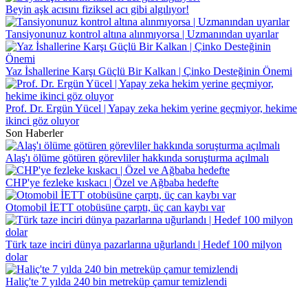
Beyin aşk acısını fiziksel acı gibi algılıyor!
Tansiyonunuz kontrol altına alınmıyorsa | Uzmanından uyarılar
Yaz İshallerine Karşı Güçlü Bir Kalkan | Çinko Desteğinin Önemi
Prof. Dr. Ergün Yücel | Yapay zeka hekim yerine geçmiyor, hekime
ikinci göz oluyor
Son Haberler
Alaş'ı ölüme götüren görevliler hakkında soruşturma açılmalı
CHP'ye fezleke kıskacı | Özel ve Ağbaba hedefte
Otomobil İETT otobüsüne çarptı, üç can kaybı var
Türk taze inciri dünya pazarlarına uğurlandı | Hedef 100 milyon
dolar
Haliç'te 7 yılda 240 bin metreküp çamur temizlendi