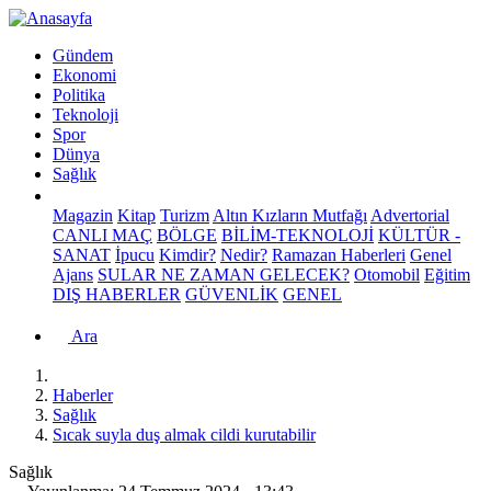
Gündem
Ekonomi
Politika
Teknoloji
Spor
Dünya
Sağlık
Magazin
Kitap
Turizm
Altın Kızların Mutfağı
Advertorial
CANLI MAÇ
BÖLGE
BİLİM-TEKNOLOJİ
KÜLTÜR -
SANAT
İpucu
Kimdir?
Nedir?
Ramazan Haberleri
Genel
Ajans
SULAR NE ZAMAN GELECEK?
Otomobil
Eğitim
DIŞ HABERLER
GÜVENLİK
GENEL
Ara
Haberler
Sağlık
Sıcak suyla duş almak cildi kurutabilir
Sağlık