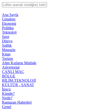
Ana Sayfa
Gündem
Ekonomi
Politika
Teknoloji
Spor
Dünya
Sağlık
Magazin
Kitap
Turizm
Altın Kızların Mutfağı
Advertorial
CANLI MAÇ
BÖLGE
BİLİM-TEKNOLOJİ
KÜLTÜR - SANAT
İpucu
Kimdir?
Nedir?
Ramazan Haberleri
Genel