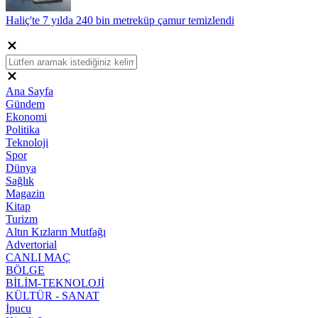
Haliç'te 7 yılda 240 bin metreküp çamur temizlendi
Ana Sayfa
Gündem
Ekonomi
Politika
Teknoloji
Spor
Dünya
Sağlık
Magazin
Kitap
Turizm
Altın Kızların Mutfağı
Advertorial
CANLI MAÇ
BÖLGE
BİLİM-TEKNOLOJİ
KÜLTÜR - SANAT
İpucu