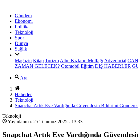
Gündem
Ekonomi
Politika
Teknoloji
Spor
Dünya
Sağlık
Magazin
Kitap
Turizm
Altın Kızların Mutfağı
Advertorial
CAN
ZAMAN GELECEK?
Otomobil
Eğitim
DIŞ HABERLER
G
Ara
Haberler
Teknoloji
Snapchat Artık Eve Vardığında Güvendesin Bildirimi Göndere
Teknoloji
Yayınlanma: 25 Temmuz 2025 - 13:33
Snapchat Artık Eve Vardığında Güvendesi