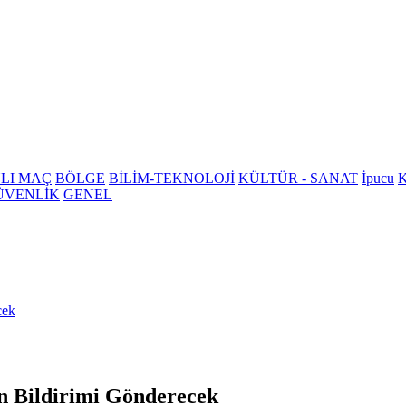
LI MAÇ
BÖLGE
BİLİM-TEKNOLOJİ
KÜLTÜR - SANAT
İpucu
K
ÜVENLİK
GENEL
cek
n Bildirimi Gönderecek