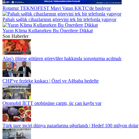
Rotamız TEKNOFEST Mavi Vatan KKTC'de başlıyor
Pahalı sağlık cihazlarının görevini tek bir telefonla yapıyor
Yazın Klima Kullanırken Bu Önerilere Dikkat
Son Haberler
Alaş'ı ölüme götüren görevliler hakkında soruşturma açılmalı
CHP'ye fezleke kıskacı | Özel ve Ağbaba hedefte
Otomobil İETT otobüsüne çarptı, üç can kaybı var
Türk taze inciri dünya pazarlarına uğurlandı | Hedef 100 milyon dolar