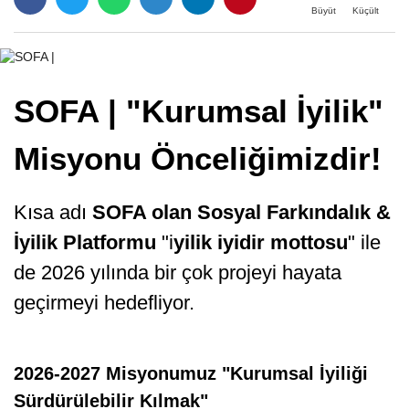
Büyüt
Küçült
SOFA | "Kurumsal İyilik"
Misyonu Önceliğimizdir!
Kısa adı
SOFA olan Sosyal Farkındalık &
İyilik Platformu
"i
yilik iyidir mottosu
" ile
de 2026 yılında bir çok projeyi hayata
geçirmeyi hedefliyor.
2026-2027 Misyonumuz "Kurumsal İyiliği
Sürdürülebilir Kılmak"