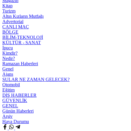
Magazin
Kitap
Turizm
Altın Kızların Mutfağı
Advertorial
CANLI MAÇ
BÖLGE
BİLİM-TEKNOLOJİ
KÜLTÜR - SANAT
İpucu
Kimdir?
Nedir?
Ramazan Haberleri
Genel
Ajans
SULAR NE ZAMAN GELECEK?
Otomobil
Eğitim
DIŞ HABERLER
GÜVENLİK
GENEL
Günün Haberleri
Arşiv
Hava Durumu