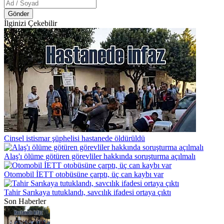
Gönder
İlginizi Çekebilir
Cinsel istismar şüphelisi hastanede öldürüldü
Alaş'ı ölüme götüren görevliler hakkında soruşturma açılmalı
Otomobil İETT otobüsüne çarptı, üç can kaybı var
Tahir Sarıkaya tutuklandı, savcılık ifadesi ortaya çıktı
Son Haberler