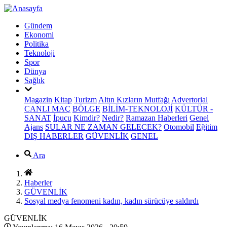
Gündem
Ekonomi
Politika
Teknoloji
Spor
Dünya
Sağlık
Magazin
Kitap
Turizm
Altın Kızların Mutfağı
Advertorial
CANLI MAÇ
BÖLGE
BİLİM-TEKNOLOJİ
KÜLTÜR -
SANAT
İpucu
Kimdir?
Nedir?
Ramazan Haberleri
Genel
Ajans
SULAR NE ZAMAN GELECEK?
Otomobil
Eğitim
DIŞ HABERLER
GÜVENLİK
GENEL
Ara
Haberler
GÜVENLİK
Sosyal medya fenomeni kadın, kadın sürücüye saldırdı
GÜVENLİK