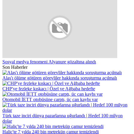
Sosyal medya fenomeni Alyanure gözaltına alındı
Son Haberler
Alaş'ı ölüme götüren görevliler hakkında soruşturma açılmalı
CHP'ye fezleke kıskacı | Özel ve Ağbaba hedefte
Otomobil İETT otobüsüne çarptı, üç can kaybı var
Türk taze inciri dünya pazarlarına uğurlandı | Hedef 100 milyon
dolar
Haliç'te 7 yılda 240 bin metreküp çamur temizlendi