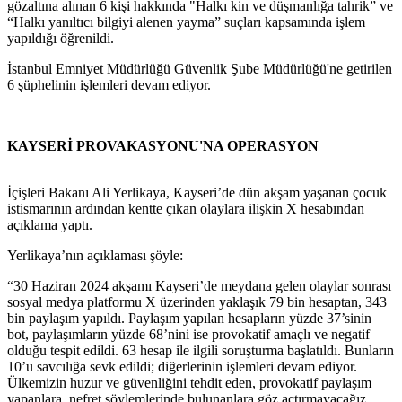
gözaltına alınan 6 kişi hakkında "Halkı kin ve düşmanlığa tahrik” ve
“Halkı yanıltıcı bilgiyi alenen yayma” suçları kapsamında işlem
yapıldığı öğrenildi.
İstanbul Emniyet Müdürlüğü Güvenlik Şube Müdürlüğü'ne getirilen
6 şüphelinin işlemleri devam ediyor.
KAYSERİ PROVAKASYONU'NA OPERASYON
İçişleri Bakanı Ali Yerlikaya, Kayseri’de dün akşam yaşanan çocuk
istismarının ardından kentte çıkan olaylara ilişkin X hesabından
açıklama yaptı.
Yerlikaya’nın açıklaması şöyle:
“30 Haziran 2024 akşamı Kayseri’de meydana gelen olaylar sonrası
sosyal medya platformu X üzerinden yaklaşık 79 bin hesaptan, 343
bin paylaşım yapıldı. Paylaşım yapılan hesapların yüzde 37’sinin
bot, paylaşımların yüzde 68’nini ise provokatif amaçlı ve negatif
olduğu tespit edildi. 63 hesap ile ilgili soruşturma başlatıldı. Bunların
10’u savcılığa sevk edildi; diğerlerinin işlemleri devam ediyor.
Ülkemizin huzur ve güvenliğini tehdit eden, provokatif paylaşım
yapanlara, nefret söylemlerinde bulunanlara göz açtırmayacağız.