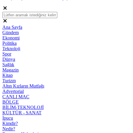
Ana Sayfa
Gündem
Ekonomi
Politika
Teknoloji
Spor
Dünya
Sağlık
Magazin
Kitap
Turizm
Altın Kızların Mutfağı
Advertorial
CANLI MAÇ
BÖLGE
BİLİM-TEKNOLOJİ
KÜLTÜR - SANAT
İpucu
Kimdir?
Nedir?