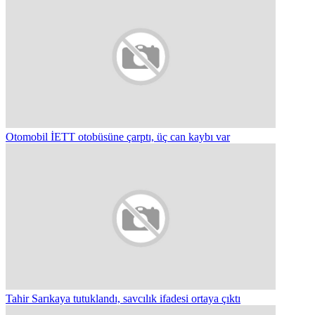
Otomobil İETT otobüsüne çarptı, üç can kaybı var
Tahir Sarıkaya tutuklandı, savcılık ifadesi ortaya çıktı