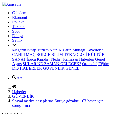
Gündem
Ekonomi
Politika
Teknoloji
Spor
Dünya
Sağlık
Magazin
Kitap
Turizm
Altın Kızların Mutfağı
Advertorial
CANLI MAÇ
BÖLGE
BİLİM-TEKNOLOJİ
KÜLTÜR -
SANAT
İpucu
Kimdir?
Nedir?
Ramazan Haberleri
Genel
Ajans
SULAR NE ZAMAN GELECEK?
Otomobil
Eğitim
DIŞ HABERLER
GÜVENLİK
GENEL
Ara
Haberler
GÜVENLİK
Sosyal medya hesaplarına Suriye gözaltısı | 63 hesap için
soruşturma