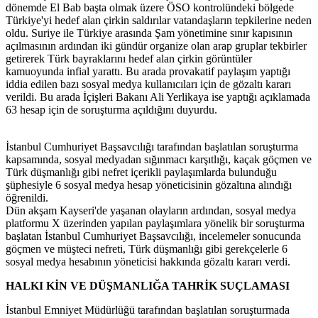
dönemde El Bab başta olmak üzere ÖSO kontrolündeki bölgede
Türkiye'yi hedef alan çirkin saldırılar vatandaşların tepkilerine neden
oldu. Suriye ile Türkiye arasında Şam yönetimine sınır kapısının
açılmasının ardından iki gündür organize olan arap gruplar tekbirler
getirerek Türk bayraklarını hedef alan çirkin görüntüler
kamuoyunda infial yarattı. Bu arada provakatif paylaşım yaptığı
iddia edilen bazı sosyal medya kullanıcıları için de gözaltı kararı
verildi. Bu arada İçişleri Bakanı Ali Yerlikaya ise yaptığı açıklamada
63 hesap için de soruşturma açıldığını duyurdu.
İstanbul Cumhuriyet Başsavcılığı tarafından başlatılan soruşturma
kapsamında, sosyal medyadan sığınmacı karşıtlığı, kaçak göçmen ve
Türk düşmanlığı gibi nefret içerikli paylaşımlarda bulunduğu
şüphesiyle 6 sosyal medya hesap yöneticisinin gözaltına alındığı
öğrenildi.
Dün akşam Kayseri'de yaşanan olayların ardından, sosyal medya
platformu X üzerinden yapılan paylaşımlara yönelik bir soruşturma
başlatan İstanbul Cumhuriyet Başsavcılığı, incelemeler sonucunda
göçmen ve müşteci nefreti, Türk düşmanlığı gibi gerekçelerle 6
sosyal medya hesabının yöneticisi hakkında gözaltı kararı verdi.
HALKI KİN VE DÜŞMANLIĞA TAHRİK SUÇLAMASI
İstanbul Emniyet Müdürlüğü tarafından başlatılan soruşturmada