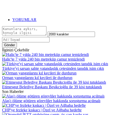
YORUMLAR
Gönder
İlginizi Çekebilir
Haliç'te 7 yılda 240 bin metreküp çamur temizlendi
Türkiye'yi sarsan sahte vatandaşlık çetesinden tanıdık isim çıktı
Orman yangınlarını kıl keçileri ile durdurun
Etimesgut Belediye Başkanı Beşikçioğlu ile 39 kişi tutuklandı
Son Haberler
Alaş'ı ölüme götüren görevliler hakkında soruşturma açılmalı
CHP'ye fezleke kıskacı | Özel ve Ağbaba hedefte