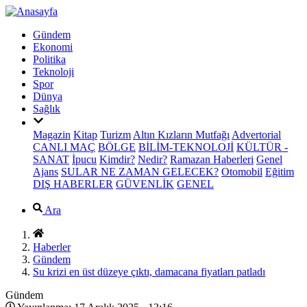
Gündem
Ekonomi
Politika
Teknoloji
Spor
Dünya
Sağlık
Magazin
Kitap
Turizm
Altın Kızların Mutfağı
Advertorial
CANLI MAÇ
BÖLGE
BİLİM-TEKNOLOJİ
KÜLTÜR -
SANAT
İpucu
Kimdir?
Nedir?
Ramazan Haberleri
Genel
Ajans
SULAR NE ZAMAN GELECEK?
Otomobil
Eğitim
DIŞ HABERLER
GÜVENLİK
GENEL
Ara
Haberler
Gündem
Su krizi en üst düzeye çıktı, damacana fiyatları patladı
Gündem