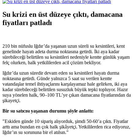
Su krizi en üst düzeye çıktı, damacana
fiyatları patladı
210 bin nüfuslu Iğdır’da yaşanan uzun süreli su kesintileri, kent
genelinde hayatı adeta durma noktasına getirdi. İki aya kadar
sürebileceği belirtilen su kesintileri nedeniyle kentte günlük yaşam
felç olurken, halk yetkililerden acil çözüm bekliyor.
Iğdır’da uzun süredir devam eden su kesintileri hayatı durma
noktasına getirdi. Günde yalnızca 5 saat su verilen kentte
vatandaşlar temel ihtiyaçlarını karşılayamaz hale gelirken, iki aya
kadar sürebileceği belirtilen susuzluk büyük tepki topluyor. Hazır
suya yönelen halk, 90–100 TL’ye çıkan damacana fiyatlarından da
şikayetçi.
Bir su satıcısı yaşanan durumu şöyle anlattı:
"Eskiden günde 10 sipariş alıyorduk, şimdi 50-60’a çıktı. Fiyatlar
arttı ama bundan en çok halk şikâyetçi. Yetkililerden rica ediyoruz,
Iğdır’ın su sorununa bir el atılsın.”