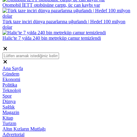
Otomobil İETT otobüsüne çarptı, üç can kaybı var
Türk taze inciri dünya pazarlarına uğurlandı | Hedef 100 milyon
dolar
Haliç'te 7 yılda 240 bin metreküp çamur temizlendi
Ana Sayfa
Gündem
Ekonomi
Politika
Teknoloji
Spor
Dünya
Sağlık
Magazin
Kitap
Turizm
Altın Kızların Mutfağı
Advertorial