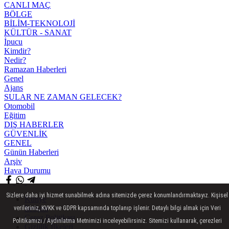
CANLI MAÇ
BÖLGE
BİLİM-TEKNOLOJİ
KÜLTÜR - SANAT
İpucu
Kimdir?
Nedir?
Ramazan Haberleri
Genel
Ajans
SULAR NE ZAMAN GELECEK?
Otomobil
Eğitim
DIŞ HABERLER
GÜVENLİK
GENEL
Günün Haberleri
Arşiv
Hava Durumu
Sizlere daha iyi hizmet sunabilmek adına sitemizde çerez konumlandırmaktayız. Kişisel
Künye
İletişim
verileriniz, KVKK ve GDPR kapsamında toplanıp işlenir. Detaylı bilgi almak için Veri
Çerez Politikası
Politikamızı / Aydınlatma Metnimizi inceleyebilirsiniz. Sitemizi kullanarak, çerezleri
Gizlilik İlkeleri