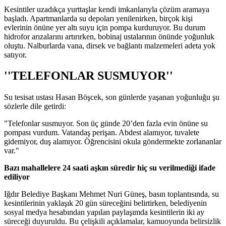
Kesintiler uzadıkça yurttaşlar kendi imkanlarıyla çözüm aramaya
başladı. Apartmanlarda su depoları yenilenirken, birçok kişi
evlerinin önüne yer altı suyu için pompa kurduruyor. Bu durum
hidrofor arızalarını artırırken, bobinaj ustalarının önünde yoğunluk
oluştu. Nalburlarda vana, dirsek ve bağlantı malzemeleri adeta yok
satıyor.
''TELEFONLAR SUSMUYOR''
Su tesisat ustası Hasan Böşcek, son günlerde yaşanan yoğunluğu şu
sözlerle dile getirdi:
"Telefonlar susmuyor. Son üç günde 20’den fazla evin önüne su
pompası vurdum. Vatandaş perişan. Abdest alamıyor, tuvalete
gidemiyor, duş alamıyor. Öğrencisini okula göndermekte zorlananlar
var."
Bazı mahallelere 24 saati aşkın süredir hiç su verilmediği ifade
ediliyor
Iğdır Belediye Başkanı Mehmet Nuri Güneş, basın toplantısında, su
kesintilerinin yaklaşık 20 gün süreceğini belirtirken, belediyenin
sosyal medya hesabından yapılan paylaşımda kesintilerin iki ay
süreceği duyuruldu. Bu çelişkili açıklamalar, kamuoyunda belirsizlik