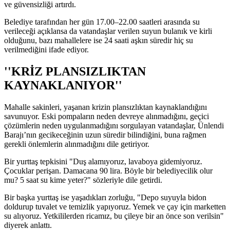
ve güvensizliği artırdı.
Belediye tarafından her gün 17.00–22.00 saatleri arasında su
verileceği açıklansa da vatandaşlar verilen suyun bulanık ve kirli
olduğunu, bazı mahallelere ise 24 saati aşkın süredir hiç su
verilmediğini ifade ediyor.
''KRİZ PLANSIZLIKTAN
KAYNAKLANIYOR''
Mahalle sakinleri, yaşanan krizin plansızlıktan kaynaklandığını
savunuyor. Eski pompaların neden devreye alınmadığını, geçici
çözümlerin neden uygulanmadığını sorgulayan vatandaşlar, Ünlendi
Barajı’nın gecikeceğinin uzun süredir bilindiğini, buna rağmen
gerekli önlemlerin alınmadığını dile getiriyor.
Bir yurttaş tepkisini "Duş alamıyoruz, lavaboya gidemiyoruz.
Çocuklar perişan. Damacana 90 lira. Böyle bir belediyecilik olur
mu? 5 saat su kime yeter?" sözleriyle dile getirdi.
Bir başka yurttaş ise yaşadıkları zorluğu, "Depo suyuyla bidon
doldurup tuvalet ve temizlik yapıyoruz. Yemek ve çay için marketten
su alıyoruz. Yetkililerden ricamız, bu çileye bir an önce son verilsin"
diyerek anlattı.