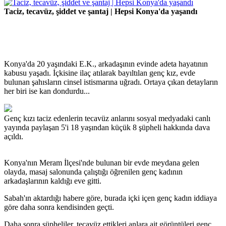
Taciz, tecavüz, şiddet ve şantaj | Hepsi Konya'da yaşandı
Konya'da 20 yaşındaki E.K., arkadaşının evinde adeta hayatının
kabusu yaşadı. İçkisine ilaç atılarak bayıltılan genç kız, evde
bulunan şahısların cinsel istismarına uğradı. Ortaya çıkan detayların
her biri ise kan dondurdu...
Genç kızı taciz edenlerin tecavüz anlarını sosyal medyadaki canlı
yayında paylaşan 5'i 18 yaşından küçük 8 şüpheli hakkında dava
açıldı.
Konya'nın Meram İlçesi'nde bulunan bir evde meydana gelen
olayda, masaj salonunda çalıştığı öğrenilen genç kadının
arkadaşlarının kaldığı eve gitti.
Sabah'ın aktardığı habere göre, burada içki içen genç kadın iddiaya
göre daha sonra kendisinden geçti.
Daha sonra şüpheliler, tecavüz ettikleri anlara ait görüntüleri genç