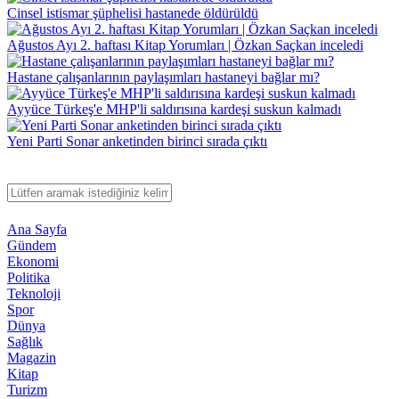
Cinsel istismar şüphelisi hastanede öldürüldü
Ağustos Ayı 2. haftası Kitap Yorumları | Özkan Saçkan inceledi
Hastane çalışanlarının paylaşımları hastaneyi bağlar mı?
Ayyüce Türkeş'e MHP'li saldırısına kardeşi suskun kalmadı
Yeni Parti Sonar anketinden birinci sırada çıktı
Ana Sayfa
Gündem
Ekonomi
Politika
Teknoloji
Spor
Dünya
Sağlık
Magazin
Kitap
Turizm