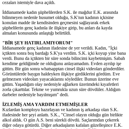
cezaları istemiyle dava açıldı.
İddianamede kadın şüphelilerden S.K. ile mağdur E.K. arasında
bilinmeyen nedenle husumet olduğu, S.K'nın kadının içkisine
konulan madde ile kendisinden geçmesini sağlayarak erkek
şüphelilerin genç kadınla ile ilişkiye girip, bu anları da kayda
almaları konusunda anlaştığı belirtildi.
"BİR ŞEY HATIRLAMIYORUM"
İddianamede genç kadının ifadesine de yer verildi. Kadın, "İçki
içtikten sonra boş bardağı S.K'ya verdim. S.K. içki koyup yine bana
verdi. Bunu da içtikten bir süre sonda bilincimi kaybetmişim. Sabah
kendime geldiğimde ne olduğunu anlayamadım. Evden ayrılıp işe
gittim. Bir gün sonra whatsapptan cinsel ilişki videoları gönderdiler.
Görüntülerde baygın haldeyken ilişkiye girdiklerini gördüm. Eve
gelmezsen videoları yayacaklarını söylediler. Bunun üzerine eve
gittim. Yaşadığım olay nedeniyle ağlarken üzerimdeki kıyafetleri
zorla çıkarttılar. Tekme ve yumrukla uzun süre dövdüler. Aldığım
darbeler nedeniyle bayılmışım" dedi.
İZLEMİŞ AMA YARDIM ETMEMİŞLER
Kızlardan komployu hazırlayan ve kadının iş arkadaşı olan S.K.
ifadesinde her şeyi anlattı. S.K., "Cinsel olayın olduğu gün birlikte
alkol aldık. O gün A.S. beni sürekli dövdü. Saçlarımdan çekerek
diğer odaya götürdü. Diğer arkadaşların kafaları güzelleşince E.K.