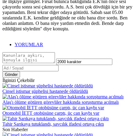
ile ilişkiye girmişler. Fırsat bulunca baktığımda E.K'nın önce sesi
çıkıyordu sonra sesi çıkmıyordu. A.S. beni çok dövdüğü için bir şey
yapamadım. Beni tekrar diğer odaya götürdü. Sabah saat 05.00
sıralarında E.K. kendine geldiğinde ne oldu bana diye sordu. Ben
olanları anlattım. O bana niye yardım etmedin dedi. Bende darp
edildiğimi söyledim" diye konuştu.
YORUMLAR
Gönder
İlginizi Çekebilir
Cinsel istismar şüphelisi hastanede öldürüldü
Alaş'ı ölüme götüren görevliler hakkında soruşturma açılmalı
Otomobil İETT otobüsüne çarptı, üç can kaybı var
Tahir Sarıkaya tutuklandı, savcılık ifadesi ortaya çıktı
Son Haberler