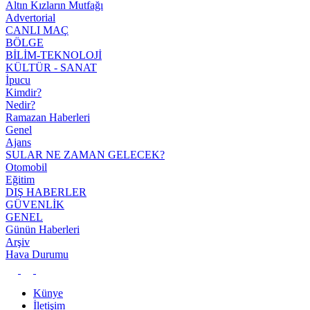
Altın Kızların Mutfağı
Advertorial
CANLI MAÇ
BÖLGE
BİLİM-TEKNOLOJİ
KÜLTÜR - SANAT
İpucu
Kimdir?
Nedir?
Ramazan Haberleri
Genel
Ajans
SULAR NE ZAMAN GELECEK?
Otomobil
Eğitim
DIŞ HABERLER
GÜVENLİK
GENEL
Günün Haberleri
Arşiv
Hava Durumu
Künye
İletişim