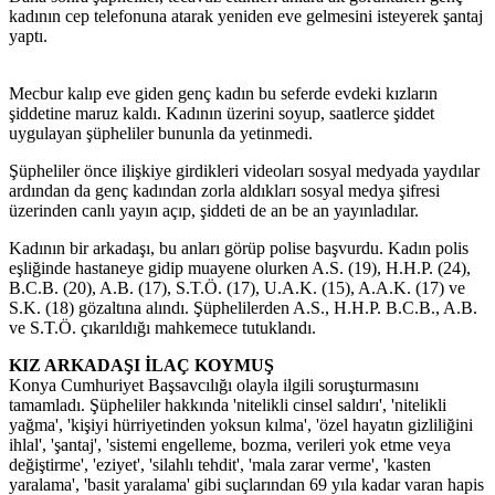
kadının cep telefonuna atarak yeniden eve gelmesini isteyerek şantaj
yaptı.
Mecbur kalıp eve giden genç kadın bu seferde evdeki kızların
şiddetine maruz kaldı. Kadının üzerini soyup, saatlerce şiddet
uygulayan şüpheliler bununla da yetinmedi.
Şüpheliler önce ilişkiye girdikleri videoları sosyal medyada yaydılar
ardından da genç kadından zorla aldıkları sosyal medya şifresi
üzerinden canlı yayın açıp, şiddeti de an be an yayınladılar.
Kadının bir arkadaşı, bu anları görüp polise başvurdu. Kadın polis
eşliğinde hastaneye gidip muayene olurken A.S. (19), H.H.P. (24),
B.C.B. (20), A.B. (17), S.T.Ö. (17), U.A.K. (15), A.A.K. (17) ve
S.K. (18) gözaltına alındı. Şüphelilerden A.S., H.H.P. B.C.B., A.B.
ve S.T.Ö. çıkarıldığı mahkemece tutuklandı.
KIZ ARKADAŞI İLAÇ KOYMUŞ
Konya Cumhuriyet Başsavcılığı olayla ilgili soruşturmasını
tamamladı. Şüpheliler hakkında 'nitelikli cinsel saldırı', 'nitelikli
yağma', 'kişiyi hürriyetinden yoksun kılma', 'özel hayatın gizliliğini
ihlal', 'şantaj', 'sistemi engelleme, bozma, verileri yok etme veya
değiştirme', 'eziyet', 'silahlı tehdit', 'mala zarar verme', 'kasten
yaralama', 'basit yaralama' gibi suçlarından 69 yıla kadar varan hapis