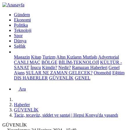
Gündem
Ekonomi
Politika
Teknoloji
Spor
Dünya
Sağlık
Magazin
Kitap
Turizm
Altın Kızların Mutfağı
Advertorial
CANLI MAÇ
BÖLGE
BİLİM-TEKNOLOJİ
KÜLTÜR -
SANAT
İpucu
Kimdir?
Nedir?
Ramazan Haberleri
Genel
Ajans
SULAR NE ZAMAN GELECEK?
Otomobil
Eğitim
DIŞ HABERLER
GÜVENLİK
GENEL
Ara
Haberler
GÜVENLİK
Taciz, tecavüz, şiddet ve şantaj | Hepsi Konya'da yaşandı
GÜVENLİK