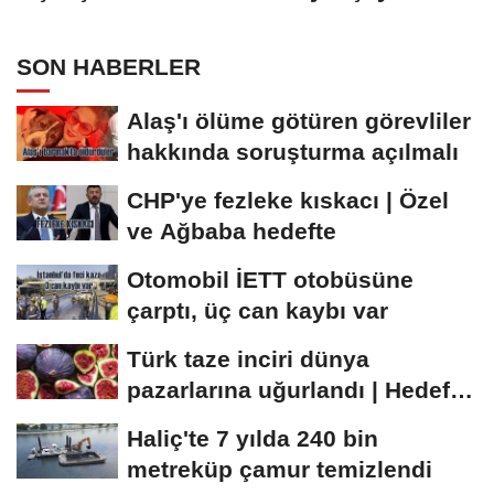
SON HABERLER
Alaş'ı ölüme götüren görevliler
hakkında soruşturma açılmalı
CHP'ye fezleke kıskacı | Özel
ve Ağbaba hedefte
Otomobil İETT otobüsüne
çarptı, üç can kaybı var
Türk taze inciri dünya
pazarlarına uğurlandı | Hedef
100 milyon dolar
Haliç'te 7 yılda 240 bin
metreküp çamur temizlendi