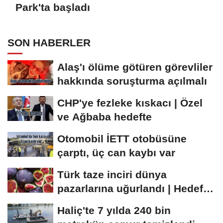
Park'ta başladı
SON HABERLER
Alaş'ı ölüme götüren görevliler
hakkında soruşturma açılmalı
CHP'ye fezleke kıskacı | Özel
ve Ağbaba hedefte
Otomobil İETT otobüsüne
çarptı, üç can kaybı var
Türk taze inciri dünya
pazarlarına uğurlandı | Hedef
100 milyon dolar
Haliç'te 7 yılda 240 bin