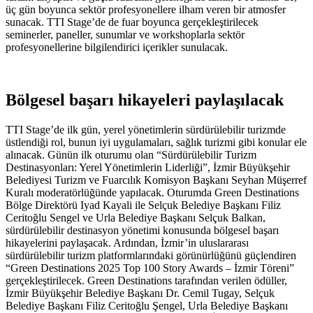
üç gün boyunca sektör profesyonellere ilham veren bir atmosfer
sunacak. TTI Stage’de de fuar boyunca gerçekleştirilecek
seminerler, paneller, sunumlar ve workshoplarla sektör
profesyonellerine bilgilendirici içerikler sunulacak.
Bölgesel başarı hikayeleri paylaşılacak
TTI Stage’de ilk gün, yerel yönetimlerin sürdürülebilir turizmde
üstlendiği rol, bunun iyi uygulamaları, sağlık turizmi gibi konular ele
alınacak. Günün ilk oturumu olan “Sürdürülebilir Turizm
Destinasyonları: Yerel Yönetimlerin Liderliği”, İzmir Büyükşehir
Belediyesi Turizm ve Fuarcılık Komisyon Başkanı Seyhan Müşerref
Kuralı moderatörlüğünde yapılacak. Oturumda Green Destinations
Bölge Direktörü Iyad Kayali ile Selçuk Belediye Başkanı Filiz
Ceritoğlu Sengel ve Urla Belediye Başkanı Selçuk Balkan,
sürdürülebilir destinasyon yönetimi konusunda bölgesel başarı
hikayelerini paylaşacak. Ardından, İzmir’in uluslararası
sürdürülebilir turizm platformlarındaki görünürlüğünü güçlendiren
“Green Destinations 2025 Top 100 Story Awards – İzmir Töreni”
gerçekleştirilecek. Green Destinations tarafından verilen ödüller,
İzmir Büyükşehir Belediye Başkanı Dr. Cemil Tugay, Selçuk
Belediye Başkanı Filiz Ceritoğlu Şengel, Urla Belediye Başkanı