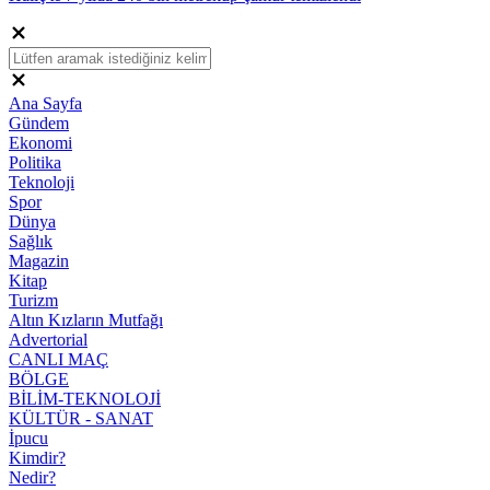
Ana Sayfa
Gündem
Ekonomi
Politika
Teknoloji
Spor
Dünya
Sağlık
Magazin
Kitap
Turizm
Altın Kızların Mutfağı
Advertorial
CANLI MAÇ
BÖLGE
BİLİM-TEKNOLOJİ
KÜLTÜR - SANAT
İpucu
Kimdir?
Nedir?