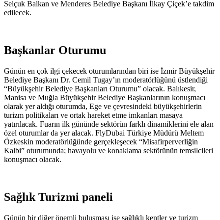
Selçuk Balkan ve Menderes Belediye Başkanı İlkay Çiçek’e takdim
edilecek.
Başkanlar Oturumu
Günün en çok ilgi çekecek oturumlarından biri ise İzmir Büyükşehir
Belediye Başkanı Dr. Cemil Tugay’ın moderatörlüğünü üstlendiği
“Büyükşehir Belediye Başkanları Oturumu” olacak. Balıkesir,
Manisa ve Muğla Büyükşehir Belediye Başkanlarının konuşmacı
olarak yer aldığı oturumda, Ege ve çevresindeki büyükşehirlerin
turizm politikaları ve ortak hareket etme imkanları masaya
yatırılacak. Fuarın ilk gününde sektörün farklı dinamiklerini ele alan
özel oturumlar da yer alacak. FlyDubai Türkiye Müdürü Meltem
Özkeskin moderatörlüğünde gerçekleşecek “Misafirperverliğin
Kalbi” oturumunda; havayolu ve konaklama sektörünün temsilcileri
konuşmacı olacak.
Sağlık Turizmi paneli
Günün bir diğer önemli buluşması ise sağlıklı kentler ve turizm