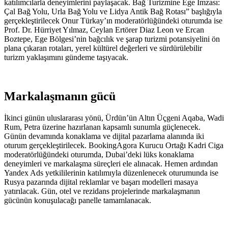
katılımcılarla deneyimlerini paylaşacak. Bağ Turizmine Ege İmzası:
Çal Bağ Yolu, Urla Bağ Yolu ve Lidya Antik Bağ Rotası” başlığıyla
gerçekleştirilecek Onur Türkay’ın moderatörlüğündeki oturumda ise
Prof. Dr. Hürriyet Yılmaz, Ceylan Ertörer Diaz Leon ve Ercan
Boztepe, Ege Bölgesi’nin bağcılık ve şarap turizmi potansiyelini ön
plana çıkaran rotaları, yerel kültürel değerleri ve sürdürülebilir
turizm yaklaşımını gündeme taşıyacak.
Markalaşmanın gücü
İkinci günün uluslararası yönü, Ürdün’ün Altın Üçgeni Aqaba, Wadi
Rum, Petra üzerine hazırlanan kapsamlı sunumla güçlenecek.
Günün devamında konaklama ve dijital pazarlama alanında iki
oturum gerçekleştirilecek. BookingAgora Kurucu Ortağı Kadri Ciga
moderatörlüğündeki oturumda, Dubai’deki lüks konaklama
deneyimleri ve markalaşma süreçleri ele alınacak. Hemen ardından
Yandex Ads yetkililerinin katılımıyla düzenlenecek oturumunda ise
Rusya pazarında dijital reklamlar ve başarı modelleri masaya
yatırılacak. Gün, otel ve rezidans projelerinde markalaşmanın
gücünün konuşulacağı panelle tamamlanacak.