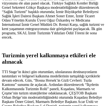
vizyonunu ele alan panel olacak. Türkiye Sağlıklı Kentler Birliği
Genel Sekreteri Gökçe Başkaya moderatörlüğünde düzenlenecek
“Sağlık Turizmi” başlıklı oturumda; İzmir Büyükşehir Belediyesi
Sağlık İşleri Dairesi Başkanı Ahmet Soner Emre, İzmir Ticaret
Odası Yönetim Kurulu Üyesi Oğuz Özkardeş ve Medicana
International İzmir Genel Müdürü Dr. Remzi Karşı, sağlık turizmi ve
kent yaşamının entegrasyonuna dair görüşlerini paylaşacak. İlk gün
programı, SKAL İzmir Turizmin Yıldızları Ödül Töreni ile sona
erecek.
Turizmin yerel kalkınmaya etkileri ele
alınacak
TTI Stage’in ikinci gün oturumları, uluslararası destinasyonların
tanıtımları ve bölgesel kalkınma modellerinin tartışıldığı içeriklerle
devam edecek. Gün, “Bosna Hersek’in Gizli Cevheri: Tuzla
Kantonu” sunumu ile açılacak. Ardından düzenlenecek “İlçelerin
Kalkınmasında Turizmin Rolü” paneli, Kuşadası, Marmaris ve
Çeşme’nin turizm stratejilerine odaklanacak. ÇEŞTOB Başkanı
Orhan Belge’nin moderatörlüğündeki oturumda Kuşadası Belediye
Başkanı Ömer Günel, Marmaris Belediye Başkanı Acar Ünlü ve
Çeşme Belediye Başkanı Lal Denizli, turizmin yerel kalkınmaya