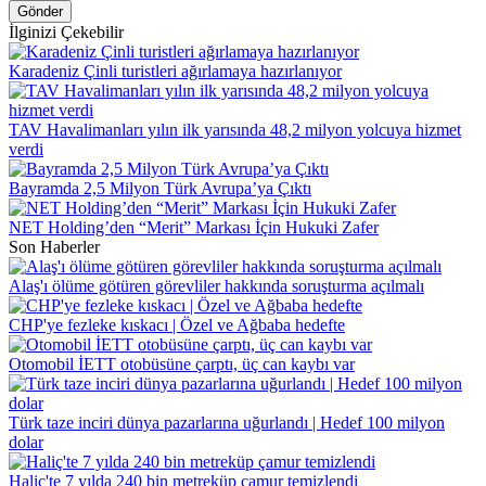
Gönder
İlginizi Çekebilir
Karadeniz Çinli turistleri ağırlamaya hazırlanıyor
TAV Havalimanları yılın ilk yarısında 48,2 milyon yolcuya hizmet
verdi
Bayramda 2,5 Milyon Türk Avrupa’ya Çıktı
NET Holding’den “Merit” Markası İçin Hukuki Zafer
Son Haberler
Alaş'ı ölüme götüren görevliler hakkında soruşturma açılmalı
CHP'ye fezleke kıskacı | Özel ve Ağbaba hedefte
Otomobil İETT otobüsüne çarptı, üç can kaybı var
Türk taze inciri dünya pazarlarına uğurlandı | Hedef 100 milyon
dolar
Haliç'te 7 yılda 240 bin metreküp çamur temizlendi