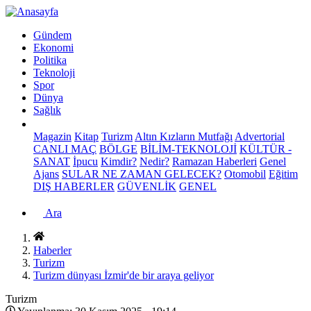
Gündem
Ekonomi
Politika
Teknoloji
Spor
Dünya
Sağlık
Magazin
Kitap
Turizm
Altın Kızların Mutfağı
Advertorial
CANLI MAÇ
BÖLGE
BİLİM-TEKNOLOJİ
KÜLTÜR -
SANAT
İpucu
Kimdir?
Nedir?
Ramazan Haberleri
Genel
Ajans
SULAR NE ZAMAN GELECEK?
Otomobil
Eğitim
DIŞ HABERLER
GÜVENLİK
GENEL
Ara
Haberler
Turizm
Turizm dünyası İzmir'de bir araya geliyor
Turizm