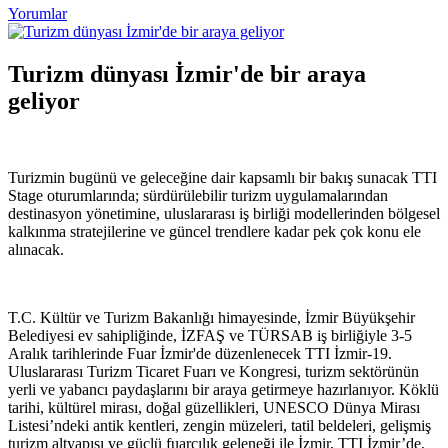
Yorumlar
Turizm dünyası İzmir'de bir araya
geliyor
Turizmin bugünü ve geleceğine dair kapsamlı bir bakış sunacak TTI
Stage oturumlarında; sürdürülebilir turizm uygulamalarından
destinasyon yönetimine, uluslararası iş birliği modellerinden bölgesel
kalkınma stratejilerine ve güncel trendlere kadar pek çok konu ele
alınacak.
T.C. Kültür ve Turizm Bakanlığı himayesinde, İzmir Büyükşehir
Belediyesi ev sahipliğinde, İZFAŞ ve TÜRSAB iş birliğiyle 3-5
Aralık tarihlerinde Fuar İzmir'de düzenlenecek TTI İzmir-19.
Uluslararası Turizm Ticaret Fuarı ve Kongresi, turizm sektörünün
yerli ve yabancı paydaşlarını bir araya getirmeye hazırlanıyor. Köklü
tarihi, kültürel mirası, doğal güzellikleri, UNESCO Dünya Mirası
Listesi’ndeki antik kentleri, zengin müzeleri, tatil beldeleri, gelişmiş
turizm altyapısı ve güçlü fuarcılık geleneği ile İzmir, TTI İzmir’de,