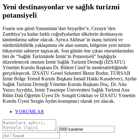
Yeni destinasyonlar ve sağlık turizmi
potansiyeli
Fuarın son günü Yunanistan’dan Seyşeller’e, Cezayir’den
Zambiya’ya kadar farklı coğrafyalardan ülkelerin destinasyon
tanıtımlarına sahne olacak. Ayrıca Akhisar’ın inanç turizmi ve
sürdürülebilirlik yaklaşımını ele alan sunum, bölgenin yeni turizm
hikayesini sahneye taşıyacak. Son günün öne çıkan oturumlarından
biri de “Sağlık Turizminde İzmir’in Potansiyeli” başlığıyla
düzenlenecek oturum İzmir Sağlık Turizmi Derneği (İZSATU)
Yönetim Kurulu Başkanı Dr. Bülent Cinel’in moderatörlüğünde
gerçekleşecek. İZSATU Genel Sekreteri İlknur Bodur, TÜRSAB
İzmir Bölge Temsil Kurulu Başkanı İsmail Hakkı Karadeveci, Aydın
Sağlık Turizmi Derneği Yönetim Kurulu Başkanı Doç. Dr. Ahu
Yazıcı Ayyıldız, İzmir Tınaztepe Üniversitesi Sağlık Turizmi Ana
Bilim Dalı Öğretim Üyesi Dr. Songül Gökhan ve İZSATU Yönetim
Kurulu Üyesi Sezgin Aydın konuşmacı olarak yer alacak.
YORUMLAR