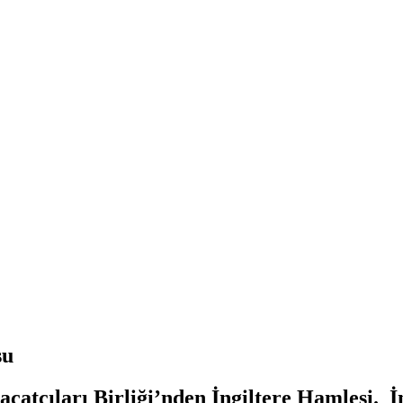
su
atçıları Birliği’nden İngiltere Hamlesi. İn