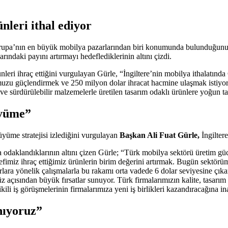
nleri ithal ediyor
a Avrupa’nın en büyük mobilya pazarlarından biri konumunda bulunduğunu
ındaki payını artırmayı hedeflediklerinin altını çizdi.
leri ihraç ettiğini vurgulayan Gürle, “İngiltere’nin mobilya ithalatınd
zu güçlendirmek ve 250 milyon dolar ihracat hacmine ulaşmak istiyoruz.
ve sürdürülebilir malzemelerle üretilen tasarım odaklı ürünlere yoğun t
üyüme”
üyüme stratejisi izlediğini vurgulayan
Başkan Ali Fuat Gürle,
İngilter
 odaklandıklarının altını çizen Gürle; “Türk mobilya sektörü üretim gücü
fimiz ihraç ettiğimiz ürünlerin birim değerini artırmak. Bugün sektörüm
ra yönelik çalışmalarla bu rakamı orta vadede 6 dolar seviyesine çıkar
açısından büyük fırsatlar sunuyor. Türk firmalarımızın kalite, tasarım ve 
li iş görüşmelerinin firmalarımıza yeni iş birlikleri kazandıracağına in
nıyoruz”