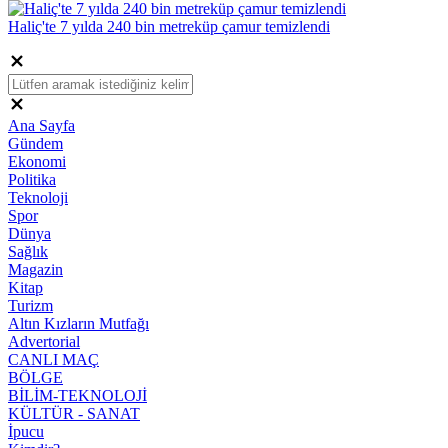
Haliç'te 7 yılda 240 bin metreküp çamur temizlendi
Ana Sayfa
Gündem
Ekonomi
Politika
Teknoloji
Spor
Dünya
Sağlık
Magazin
Kitap
Turizm
Altın Kızların Mutfağı
Advertorial
CANLI MAÇ
BÖLGE
BİLİM-TEKNOLOJİ
KÜLTÜR - SANAT
İpucu