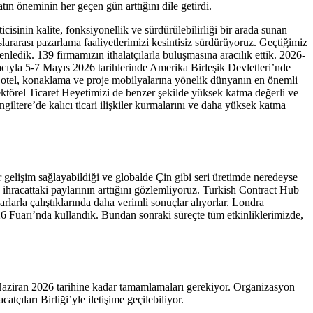
n öneminin her geçen gün arttığını dile getirdi.
inin kalite, fonksiyonellik ve sürdürülebilirliği bir arada sunan
lararası pazarlama faaliyetlerimizi kesintisiz sürdürüyoruz. Geçtiğimiz
ledik. 139 firmamızın ithalatçılarla buluşmasına aracılık ettik. 2026-
macıyla 5-7 Mayıs 2026 tarihlerinde Amerika Birleşik Devletleri’nde
otel, konaklama ve proje mobilyalarına yönelik dünyanın en önemli
ktörel Ticaret Heyetimizi de benzer şekilde yüksek katma değerli ve
giltere’de kalıcı ticari ilişkiler kurmalarını ve daha yüksek katma
 gelişim sağlayabildiği ve globalde Çin gibi seri üretimde neredeyse
n ihracattaki paylarının arttığını gözlemliyoruz. Turkish Contract Hub
rlarla çalıştıklarında daha verimli sonuçlar alıyorlar. Londra
 Fuarı’nda kullandık. Bundan sonraki süreçte tüm etkinliklerimizde,
9 Haziran 2026 tarihine kadar tamamlamaları gerekiyor. Organizasyon
çıları Birliği’yle iletişime geçilebiliyor.