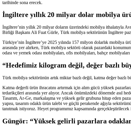
tarihinde sona erecek.
İngiltere yıllık 20 milyar dolar mobilya ürü
İngiltere’nin yıllık 20 milyar doların üzerindeki mobilya ithalatıyl
Birliği Başkanı Ali Fuat Gürle, Türk mobilya sektörünün İngiltere pazar
Türkiye’nin İngiltere’ye 2025 yılında 157 milyon dolarlık mobilya ürün
arasında yer alırken, Türk mobilya sektörü olarak pazardaki konumumu
odası ve yemek odası mobilyaları, ofis mobilyaları, bahçe mobilyaları 
“Hedefimiz kilogram değil, değer bazlı b
Türk mobilya sektörünün artık miktar bazlı değil, katma değer bazlı b
Katma değerli ürün ihracatını artırmak için alım gücü yüksek pazarlara
tedarikçileri arasında yer alıyor. Ancak önümüzdeki dönemde asıl hede
Tasarım, Ar-Ge, markalaşma ve yüksek gelir grubuna hitap eden pazarla
yapısı, tasarım odaklı ürün talebi ve güçlü perakende ağıyla sektörümüz 
tanıtmak istiyoruz. Heyet programımız kapsamında gerçekleştirilecek iki
Güngör: “Yüksek gelirli pazarlara odakla