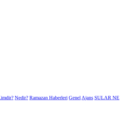
imdir?
Nedir?
Ramazan Haberleri
Genel
Ajans
SULAR NE