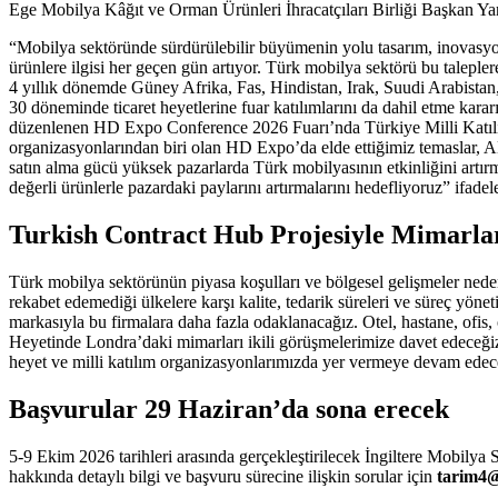
Ege Mobilya Kâğıt ve Orman Ürünleri İhracatçıları Birliği Başkan Yard
“Mobilya sektöründe sürdürülebilir büyümenin yolu tasarım, inovasyon 
ürünlere ilgisi her geçen gün artıyor. Türk mobilya sektörü bu taleple
4 yıllık dönemde Güney Afrika, Fas, Hindistan, Irak, Suudi Arabistan,
30 döneminde ticaret heyetlerine fuar katılımlarını da dahil etme kar
düzenlenen HD Expo Conference 2026 Fuarı’nda Türkiye Milli Katılım
organizasyonlarından biri olan HD Expo’da elde ettiğimiz temaslar, A
satın alma gücü yüksek pazarlarda Türk mobilyasının etkinliğini artırma
değerli ürünlerle pazardaki paylarını artırmalarını hedefliyoruz” ifadele
Turkish Contract Hub Projesiyle Mimarla
Türk mobilya sektörünün piyasa koşulları ve bölgesel gelişmeler neden
rekabet edemediği ülkelere karşı kalite, tedarik süreleri ve süreç yöne
markasıyla bu firmalara daha fazla odaklanacağız. Otel, hastane, ofis, 
Heyetinde Londra’daki mimarları ikili görüşmelerimize davet edeceği
heyet ve milli katılım organizasyonlarımızda yer vermeye devam edece
Başvurular 29 Haziran’da sona erecek
5-9 Ekim 2026 tarihleri arasında gerçekleştirilecek İngiltere Mobilya
hakkında detaylı bilgi ve başvuru sürecine ilişkin sorular için
tarim4@