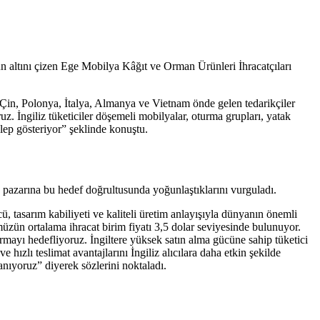
n altını çizen Ege Mobilya Kâğıt ve Orman Ürünleri İhracatçıları
a Çin, Polonya, İtalya, Almanya ve Vietnam önde gelen tedarikçiler
 İngiliz tüketiciler döşemeli mobilyalar, oturma grupları, yatak
alep gösteriyor” şeklinde konuştu.
e pazarına bu hedef doğrultusunda yoğunlaştıklarını vurguladı.
, tasarım kabiliyeti ve kaliteli üretim anlayışıyla dünyanın önemli
üzün ortalama ihracat birim fiyatı 3,5 dolar seviyesinde bulunuyor.
mayı hedefliyoruz. İngiltere yüksek satın alma gücüne sahip tüketici
hızlı teslimat avantajlarını İngiliz alıcılara daha etkin şekilde
anıyoruz” diyerek sözlerini noktaladı.