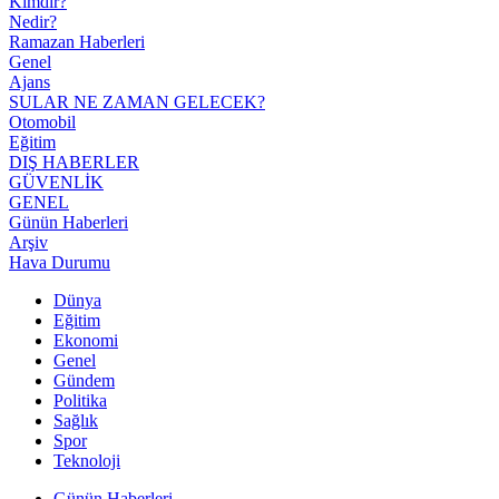
Kimdir?
Nedir?
Ramazan Haberleri
Genel
Ajans
SULAR NE ZAMAN GELECEK?
Otomobil
Eğitim
DIŞ HABERLER
GÜVENLİK
GENEL
Günün Haberleri
Arşiv
Hava Durumu
Dünya
Eğitim
Ekonomi
Genel
Gündem
Politika
Sağlık
Spor
Teknoloji
Günün Haberleri