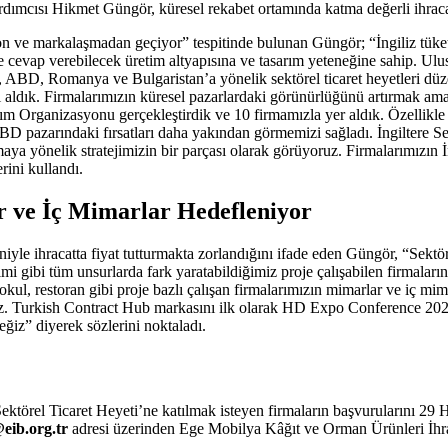
ımcısı Hikmet Güngör, küresel rekabet ortamında katma değerli ihracatı
ve markalaşmadan geçiyor” tespitinde bulunan Güngör; “İngiliz tüketicis
re cevap verebilecek üretim altyapısına ve tasarım yeteneğine sahip. Ulus
 ABD, Romanya ve Bulgaristan’a yönelik sektörel ticaret heyetleri düzen
arı aldık. Firmalarımızın küresel pazarlardaki görünürlüğünü artırmak a
 Organizasyonu gerçekleştirdik ve 10 firmamızla yer aldık. Özellikle 
BD pazarındaki fırsatları daha yakından görmemizi sağladı. İngiltere Se
ya yönelik stratejimizin bir parçası olarak görüyoruz. Firmalarımızın İn
rini kullandı.
r ve İç Mimarlar Hedefleniyor
iyle ihracatta fiyat tutturmakta zorlandığını ifade eden Güngör, “Sektör
timi gibi tüm unsurlarda fark yaratabildiğimiz proje çalışabilen firmaları
okul, restoran gibi proje bazlı çalışan firmalarımızın mimarlar ve iç mima
z. Turkish Contract Hub markasını ilk olarak HD Expo Conference 2026
ğiz” diyerek sözlerini noktaladı.
 Sektörel Ticaret Heyeti’ne katılmak isteyen firmaların başvurularını 2
eib.org.tr
adresi üzerinden Ege Mobilya Kâğıt ve Orman Ürünleri İhracat