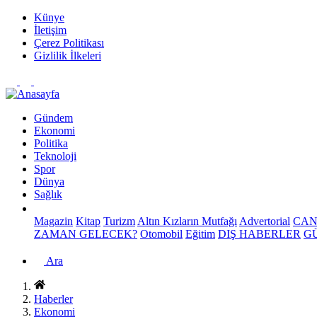
Künye
İletişim
Çerez Politikası
Gizlilik İlkeleri
Gündem
Ekonomi
Politika
Teknoloji
Spor
Dünya
Sağlık
Magazin
Kitap
Turizm
Altın Kızların Mutfağı
Advertorial
CAN
ZAMAN GELECEK?
Otomobil
Eğitim
DIŞ HABERLER
G
Ara
Haberler
Ekonomi