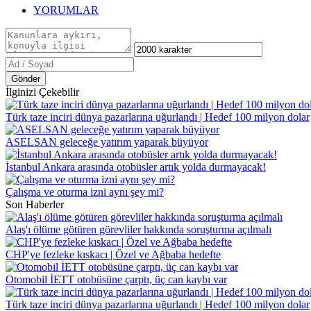
YORUMLAR
Gönder
İlginizi Çekebilir
Türk taze inciri dünya pazarlarına uğurlandı | Hedef 100 milyon dolar
ASELSAN geleceğe yatırım yaparak büyüyor
İstanbul Ankara arasında otobüsler artık yolda durmayacak!
Çalışma ve oturma izni aynı şey mi?
Son Haberler
Alaş'ı ölüme götüren görevliler hakkında soruşturma açılmalı
CHP'ye fezleke kıskacı | Özel ve Ağbaba hedefte
Otomobil İETT otobüsüne çarptı, üç can kaybı var
Türk taze inciri dünya pazarlarına uğurlandı | Hedef 100 milyon dolar