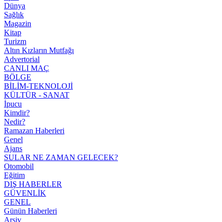
Dünya
Sağlık
Magazin
Kitap
Turizm
Altın Kızların Mutfağı
Advertorial
CANLI MAÇ
BÖLGE
BİLİM-TEKNOLOJİ
KÜLTÜR - SANAT
İpucu
Kimdir?
Nedir?
Ramazan Haberleri
Genel
Ajans
SULAR NE ZAMAN GELECEK?
Otomobil
Eğitim
DIŞ HABERLER
GÜVENLİK
GENEL
Günün Haberleri
Arşiv