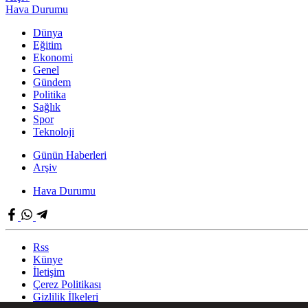
Hava Durumu
Dünya
Eğitim
Ekonomi
Genel
Gündem
Politika
Sağlık
Spor
Teknoloji
Günün Haberleri
Arşiv
Hava Durumu
Rss
Künye
İletişim
Çerez Politikası
Gizlilik İlkeleri