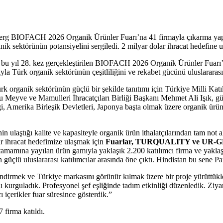
rg BIOFACH 2026 Organik Ürünler Fuarı’na 41 firmayla çıkarma yaptı.
k sektörünün potansiyelini sergiledi. 2 milyar dolar ihracat hedefine u
 bu yıl 28. kez gerçekleştirilen BIOFACH 2026 Organik Ürünler Fuarı’
la Türk organik sektörünün çeşitliliğini ve rekabet gücünü uluslararası 
ürk organik sektörünün güçlü bir şekilde tanıtımı için Türkiye Milli Kat
ru Meyve ve Mamulleri İhracatçıları Birliği Başkanı Mehmet Ali Işık, 
ği, Amerika Birleşik Devletleri, Japonya başta olmak üzere organik ürün 
n ulaştığı kalite ve kapasiteyle organik ürün ithalatçılarından tam not al
lar ihracat hedefimize ulaşmak için
Fuarlar, TURQUALITY ve UR-GE 
n tamamına yayılan ürün gamıyla yaklaşık 2.200 katılımcı firma ve yakla
üçlü uluslararası katılımcılar arasında öne çıktı. Hindistan bu sene Par
ndirmek ve Türkiye markasını görünür kılmak üzere bir proje yürüttükler
guladık. Profesyonel şef eşliğinde tadım etkinliği düzenledik. Ziyaretç
ı içerikler fuar süresince gösterdik.”
firma katıldı.