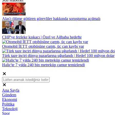
Son Haberler
Alaş'ı ölüme götüren görevliler hakkında soruşturma açılmalı
CHP'ye fezleke kıskacı | Özel ve Ağbaba hedefte
Otomobil İETT otobüsüne çarptı, üç can kaybı var
Türk taze inciri dünya pazarlarına uğurlandı | Hedef 100 milyon dolar
Haliç'te 7 yılda 240 bin metreküp çamur temizlendi
Ana Sayfa
Gündem
Ekonomi
Politika
Teknoloji
Spor