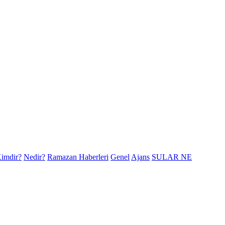
imdir?
Nedir?
Ramazan Haberleri
Genel
Ajans
SULAR NE