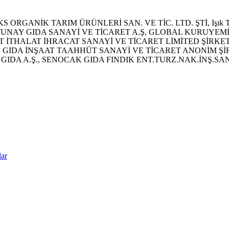
 NİMEKS ORGANİK TARIM ÜRÜNLERİ SAN. VE TİC. LTD. ŞTİ, Işık Ta
., TUNAY GIDA SANAYİ VE TİCARET A.Ş, GLOBAL KURUYE
ALAT İHRACAT SANAYİ VE TİCARET LİMİTED ŞİRKETİ, SANE
YILDIZAGRO GIDA İNŞAAT TAAHHÜT SANAYİ VE TİCARET ANONİM
İ GIDA A.Ş., SENOCAK GIDA FINDIK ENT.TURZ.NAK.İNŞ.SAN