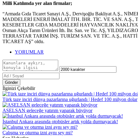
Milli Katılımda yer alan firmalar;
“Armada Gıda Ticaret Sanayi A.Ş., Dervişoğlu Bakliyat A.Ş.,
MADDELERİ ENERJİ İMALAT İTH. İHR. TİC. VE SAN. A.Ş
KESEBETLER GIDA MADDELERİ HAYVANCILIK NAKLİYAT İTH
Osman Akça Tarım Ürünleri İth. İhr. San. ve Tic. AŞ, 
TERRASTAR TARIM İNŞ. TURİZM SAN. VE TİC. A.Ş., HATT
TİCARET AŞ” oldu.
YORUMLAR
Gönder
İlginizi Çekebilir
Türk taze inciri dünya pazarlarına uğurlandı | Hedef 100 milyon dolar
ASELSAN geleceğe yatırım yaparak büyüyor
İstanbul Ankara arasında otobüsler artık yolda durmayacak!
Çalışma ve oturma izni aynı şey mi?