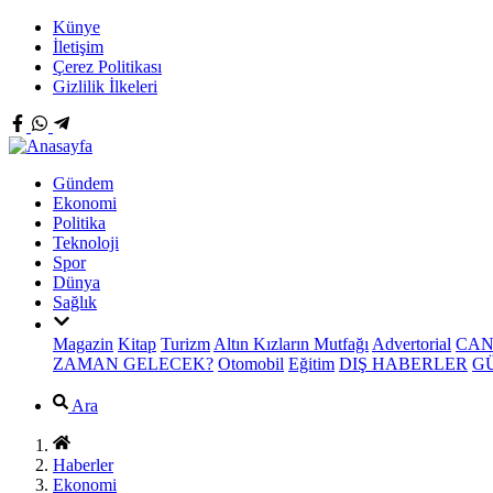
Künye
İletişim
Çerez Politikası
Gizlilik İlkeleri
Gündem
Ekonomi
Politika
Teknoloji
Spor
Dünya
Sağlık
Magazin
Kitap
Turizm
Altın Kızların Mutfağı
Advertorial
CAN
ZAMAN GELECEK?
Otomobil
Eğitim
DIŞ HABERLER
G
Ara
Haberler
Ekonomi