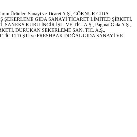
rım Ürünleri Sanayi ve Ticaret A.Ş., GÖKNUR GIDA
MİŞ ŞEKERLEME GIDA SANAYİ TİCARET LİMİTED ŞİRKETİ,
KS KURU İNCİR İŞL. VE TİC. A.Ş., Pagmat Gıda A.Ş.,
 ŞİRKETİ, DURUKAN SEKERLEME SAN. TIC. A.Ş.,
.TİC.LTD.
ŞTİ ve FRESHBAK DOĞAL GIDA SANAYİ VE