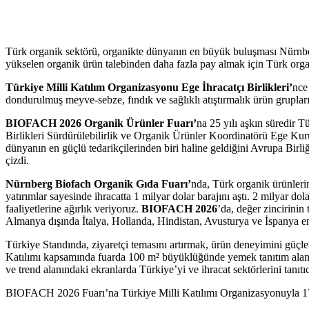
Türk organik sektörü, organikte dünyanın en büyük buluşması Nürnbe
yükselen organik ürün talebinden daha fazla pay almak için Türk organi
Türkiye Milli Katılım Organizasyonu Ege İhracatçı Birlikleri’
nce
dondurulmuş meyve-sebze, fındık ve sağlıklı atıştırmalık ürün gruplarıy
BIOFACH 2026 Organik Ürünler Fuarı’
na 25 yılı aşkın süredir T
Birlikleri Sürdürülebilirlik ve Organik Ürünler Koordinatörü Ege Ku
dünyanın en güçlü tedarikçilerinden biri haline geldiğini Avrupa Birli
çizdi.
Nürnberg Biofach Organik Gıda Fuarı’
nda, Türk organik ürünlerini
yatırımlar sayesinde ihracatta 1 milyar dolar barajını aştı. 2 milyar do
faaliyetlerine ağırlık veriyoruz.
BIOFACH 2026
’da, değer zincirini
Almanya dışında İtalya, Hollanda, Hindistan, Avusturya ve İspanya en g
Türkiye Standında, ziyaretçi temasını artırmak, ürün deneyimini güçle
Katılımı kapsamında fuarda 100 m² büyüklüğünde yemek tanıtım alanı kur
ve trend alanındaki ekranlarda Türkiye’yi ve ihracat sektörlerini tanıtıc
BIOFACH 2026 Fuarı’na Türkiye Milli Katılımı Organizasyonuyla 17 