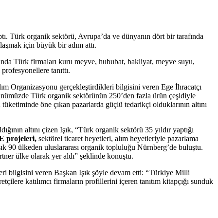
 Türk organik sektörü, Avrupa’da ve dünyanın dört bir tarafında
laşmak için büyük bir adım attı.
nda Türk firmaları kuru meyve, hububat, bakliyat, meyve suyu,
profesyonellere tanıttı.
ılım Organizasyonu gerçekleştirdikleri bilgisini veren Ege İhracatçı
günümüzde Türk organik sektörünün 250’den fazla ürün çeşidiyle
tüketiminde öne çıkan pazarlarda güçlü tedarikçi olduklarının altını
dığının altını çizen Işık, “Türk organik sektörü 35 yıldır yaptığı
projeleri,
sektörel ticaret heyetleri, alım heyetleriyle pazarlama
şık 90 ülkeden uluslararası organik topluluğu Nürnberg’de buluştu.
tner ülke olarak yer aldı” şeklinde konuştu.
i bilgisini veren Başkan Işık şöyle devam etti: “Türkiye Milli
ilere katılımcı firmaların profillerini içeren tanıtım kitapçığı sunduk