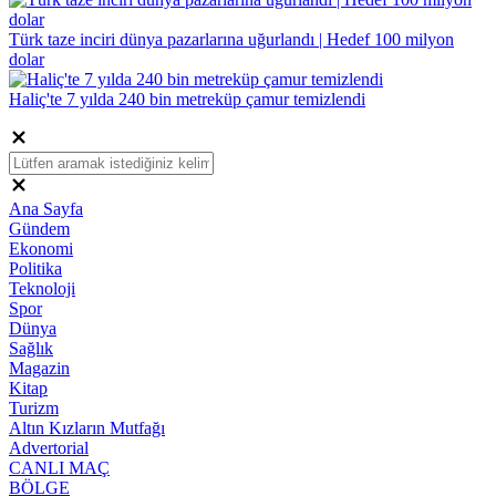
Türk taze inciri dünya pazarlarına uğurlandı | Hedef 100 milyon
dolar
Haliç'te 7 yılda 240 bin metreküp çamur temizlendi
Ana Sayfa
Gündem
Ekonomi
Politika
Teknoloji
Spor
Dünya
Sağlık
Magazin
Kitap
Turizm
Altın Kızların Mutfağı
Advertorial
CANLI MAÇ
BÖLGE