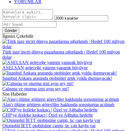
YORUMLAR
Gönder
İlginizi Çekebilir
Türk taze inciri dünya pazarlarına uğurlandı | Hedef 100 milyon
dolar
ASELSAN geleceğe yatırım yaparak büyüyor
İstanbul Ankara arasında otobüsler artık yolda durmayacak!
Çalışma ve oturma izni aynı şey mi?
Son Haberler
Alaş'ı ölüme götüren görevliler hakkında soruşturma açılmalı
CHP'ye fezleke kıskacı | Özel ve Ağbaba hedefte
Otomobil İETT otobüsüne çarptı, üç can kaybı var