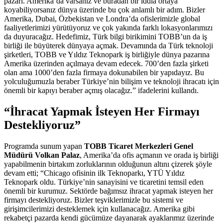
pazarı. Amerika’da varsanız ve buradan bir iddia ortaya
koyabiliyorsanız dünya üzerinde bu çok anlamlı bir adım. Bizler
Amerika, Dubai, Özbekistan ve Londra’da ofislerimizle global
faaliyetlerimizi yürütüyoruz ve çok yakında farklı lokasyonlarımızı
da duyuracağız. Hedefimiz, Türk bilgi birikimini TOBB’un da iş
birliği ile büyüterek dünyaya açmak. Devamında da Türk teknoloji
şirketleri, TOBB ve Yıldız Teknopark iş birliğiyle dünya pazarına
Amerika üzerinden açılmaya devam edecek. 700’den fazla şirketi
olan ama 1000’den fazla firmaya dokunabilen bir yapıdayız. Bu
yolculuğumuzla beraber Türkiye’nin bilişim ve teknoloji ihracatı için
önemli bir kapıyı beraber açmış olacağız.” ifadelerini kullandı.
“İhracat Yapmak İsteyen Her Firmayı
Destekliyoruz”
Programda sunum yapan
TOBB Ticaret Merkezleri Genel
Müdürü Volkan Palaz
, Amerika’da ofis açmanın ve orada iş birliği
yapabilmenin birtakım zorluklarının olduğunun altını çizerek şöyle
devam etti; “Chicago ofisinin ilk Teknoparkı, YTÜ Yıldız
Teknopark oldu. Türkiye’nin sanayisini ve ticaretini temsil eden
önemli bir kurumuz. Sektörde bağımsız ihracat yapmak isteyen her
firmayı destekliyoruz. Bizler teşviklerimizle bu sistemi ve
girişimcilerimizi desteklemek için kullanacağız. Amerika gibi
rekabetçi pazarda kendi gücümüze dayanarak ayaklarımız üzerinde