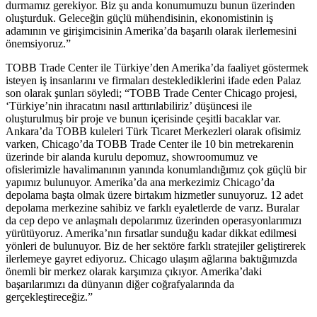
durmamız gerekiyor. Biz şu anda konumumuzu bunun üzerinden
oluşturduk. Geleceğin güçlü mühendisinin, ekonomistinin iş
adamının ve girişimcisinin Amerika’da başarılı olarak ilerlemesini
önemsiyoruz.”
TOBB Trade Center ile Türkiye’den Amerika’da faaliyet göstermek
isteyen iş insanlarını ve firmaları desteklediklerini ifade eden Palaz
son olarak şunları söyledi; “TOBB Trade Center Chicago projesi,
‘Türkiye’nin ihracatını nasıl arttırılabiliriz’ düşüncesi ile
oluşturulmuş bir proje ve bunun içerisinde çeşitli bacaklar var.
Ankara’da TOBB kuleleri Türk Ticaret Merkezleri olarak ofisimiz
varken, Chicago’da TOBB Trade Center ile 10 bin metrekarenin
üzerinde bir alanda kurulu depomuz, showroomumuz ve
ofislerimizle havalimanının yanında konumlandığımız çok güçlü bir
yapımız bulunuyor. Amerika’da ana merkezimiz Chicago’da
depolama başta olmak üzere birtakım hizmetler sunuyoruz. 12 adet
depolama merkezine sahibiz ve farklı eyaletlerde de varız. Buralar
da cep depo ve anlaşmalı depolarımız üzerinden operasyonlarımızı
yürütüyoruz. Amerika’nın fırsatlar sunduğu kadar dikkat edilmesi
yönleri de bulunuyor. Biz de her sektöre farklı stratejiler geliştirerek
ilerlemeye gayret ediyoruz. Chicago ulaşım ağlarına baktığımızda
önemli bir merkez olarak karşımıza çıkıyor. Amerika’daki
başarılarımızı da dünyanın diğer coğrafyalarında da
gerçekleştireceğiz.”