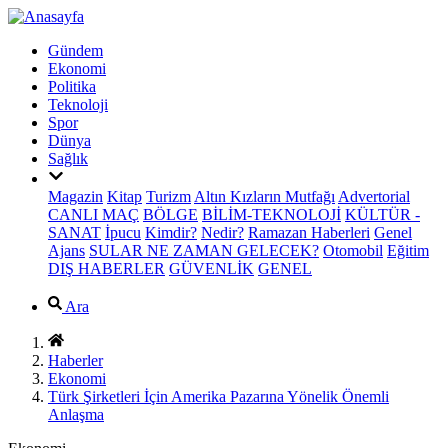
Gündem
Ekonomi
Politika
Teknoloji
Spor
Dünya
Sağlık
Magazin
Kitap
Turizm
Altın Kızların Mutfağı
Advertorial
CANLI MAÇ
BÖLGE
BİLİM-TEKNOLOJİ
KÜLTÜR -
SANAT
İpucu
Kimdir?
Nedir?
Ramazan Haberleri
Genel
Ajans
SULAR NE ZAMAN GELECEK?
Otomobil
Eğitim
DIŞ HABERLER
GÜVENLİK
GENEL
Ara
Haberler
Ekonomi
Türk Şirketleri İçin Amerika Pazarına Yönelik Önemli
Anlaşma