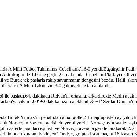
A Milli Futbol Takımımız,Cebelitarık’ı 6-0 yendi.Başakşehir Fatih T
ktürkoğlu ile 1-0 öne geçti..22. dakikada Cebelitarık'ta Jayce Olivero
il ve Burak tek paslarla rakip savunmanın dengesini bozdu, Halil skoru 
ilk yarısı A Milli Takımızın 3-0 galibiyeti ile tamamlandı.
 ile başladı.64. dakikada Rıdvan'ın ortasına, arka direkte Merih ayak 
arkı 6'ya çıkardı.90' +2 dakika uzatma eklendi.90+1' Serdar Dursun'un 
Burak Yılmaz’ın penaltıdan attığı golle 2-1 mağlup eden ay-yıldızlı 
nlı Norveç’in 5 averaj gerisinde yer alıyordu. Norveç aynı saatte başl
ollü zaferle puanları eşitledi ve Norveç’i averajla geride bırakarak 2.
kiplerinin puan kaybını bekleyen Türkiye, gruptaki son maçını 16 Kasım