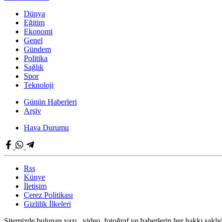
Dünya
Eğitim
Ekonomi
Genel
Gündem
Politika
Sağlık
Spor
Teknoloji
Günün Haberleri
Arşiv
Hava Durumu
Rss
Künye
İletişim
Çerez Politikası
Gizlilik İlkeleri
Sitemizde bulunan yazı , video, fotoğraf ve haberlerin her hakkı saklıd