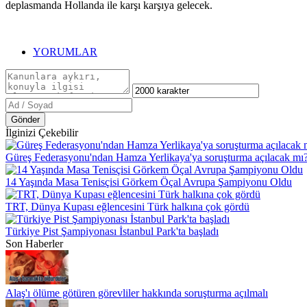
deplasmanda Hollanda ile karşı karşıya gelecek.
YORUMLAR
Gönder
İlginizi Çekebilir
Güreş Federasyonu'ndan Hamza Yerlikaya'ya soruşturma açılacak mı
14 Yaşında Masa Tenisçisi Görkem Öçal Avrupa Şampiyonu Oldu
TRT, Dünya Kupası eğlencesini Türk halkına çok gördü
Türkiye Pist Şampiyonası İstanbul Park'ta başladı
Son Haberler
Alaş'ı ölüme götüren görevliler hakkında soruşturma açılmalı