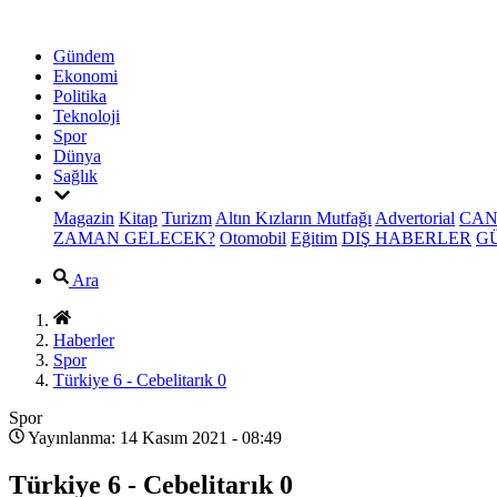
Gündem
Ekonomi
Politika
Teknoloji
Spor
Dünya
Sağlık
Magazin
Kitap
Turizm
Altın Kızların Mutfağı
Advertorial
CAN
ZAMAN GELECEK?
Otomobil
Eğitim
DIŞ HABERLER
G
Ara
Haberler
Spor
Türkiye 6 - Cebelitarık 0
Spor
Yayınlanma: 14 Kasım 2021 - 08:49
Türkiye 6 - Cebelitarık 0