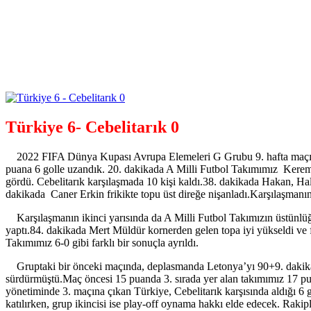
Türkiye 6- Cebelitarık 0
2022 FIFA Dünya Kupası Avrupa Elemeleri G Grubu 9. hafta maçında 
puana 6 golle uzandık. 20. dakikada A Milli Futbol Takımımız Kerem A
gördü. Cebelitarık karşılaşmada 10 kişi kaldı.38. dakikada Hakan, Hal
dakikada Caner Erkin frikikte topu üst direğe nişanladı.Karşılaşmanın 
Karşılaşmanın ikinci yarısında da A Milli Futbol Takımızın üstünlüğü
yaptı.84. dakikada Mert Müldür kornerden gelen topa iyi yükseldi ve f
Takımımız 6-0 gibi farklı bir sonuçla ayrıldı.
Gruptaki bir önceki maçında, deplasmanda Letonya’yı 90+9. dakikada 
sürdürmüştü.Maç öncesi 15 puanda 3. sırada yer alan takımımız 17 pua
yönetiminde 3. maçına çıkan Türkiye, Cebelitarık karşısında aldığı 6 g
katılırken, grup ikincisi ise play-off oynama hakkı elde edecek. Ra