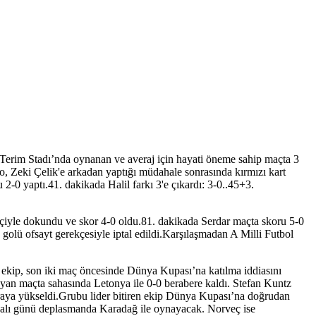
erim Stadı’nda oynanan ve averaj için hayati öneme sahip maçta 3
, Zeki Çelik'e arkadan yaptığı müdahale sonrasında kırmızı kart
2-0 yaptı.41. dakikada Halil farkı 3'e çıkardı: 3-0..45+3.
içiyle dokundu ve skor 4-0 oldu.81. dakikada Serdar maçta skoru 5-0
golü ofsayt gerekçesiyle iptal edildi.Karşılaşmadan A Milli Futbol
ekip, son iki maç öncesinde Dünya Kupası’na katılma iddiasını
ayan maçta sahasında Letonya ile 0-0 berabere kaldı. Stefan Kuntz
 sıraya yükseldi.Grubu lider bitiren ekip Dünya Kupası’na doğrudan
 Salı günü deplasmanda Karadağ ile oynayacak. Norveç ise