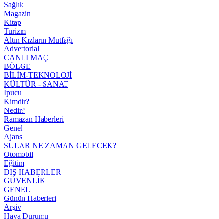
Sağlık
Magazin
Kitap
Turizm
Altın Kızların Mutfağı
Advertorial
CANLI MAÇ
BÖLGE
BİLİM-TEKNOLOJİ
KÜLTÜR - SANAT
İpucu
Kimdir?
Nedir?
Ramazan Haberleri
Genel
Ajans
SULAR NE ZAMAN GELECEK?
Otomobil
Eğitim
DIŞ HABERLER
GÜVENLİK
GENEL
Günün Haberleri
Arşiv
Hava Durumu