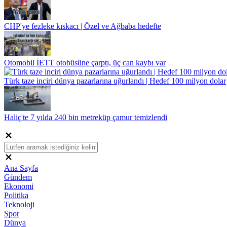
CHP'ye fezleke kıskacı | Özel ve Ağbaba hedefte
Otomobil İETT otobüsüne çarptı, üç can kaybı var
Türk taze inciri dünya pazarlarına uğurlandı | Hedef 100 milyon dolar
Haliç'te 7 yılda 240 bin metreküp çamur temizlendi
Ana Sayfa
Gündem
Ekonomi
Politika
Teknoloji
Spor
Dünya