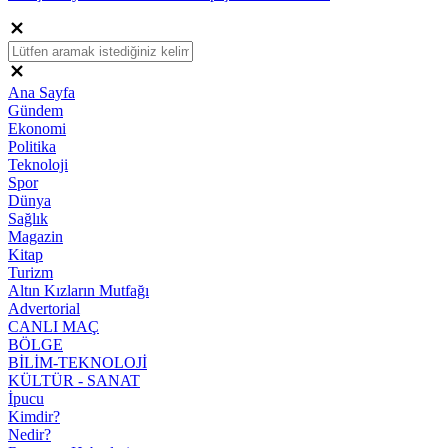
Ana Sayfa
Gündem
Ekonomi
Politika
Teknoloji
Spor
Dünya
Sağlık
Magazin
Kitap
Turizm
Altın Kızların Mutfağı
Advertorial
CANLI MAÇ
BÖLGE
BİLİM-TEKNOLOJİ
KÜLTÜR - SANAT
İpucu
Kimdir?
Nedir?