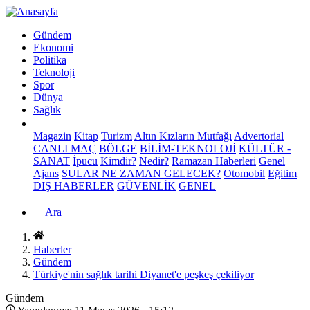
Gündem
Ekonomi
Politika
Teknoloji
Spor
Dünya
Sağlık
Magazin
Kitap
Turizm
Altın Kızların Mutfağı
Advertorial
CANLI MAÇ
BÖLGE
BİLİM-TEKNOLOJİ
KÜLTÜR -
SANAT
İpucu
Kimdir?
Nedir?
Ramazan Haberleri
Genel
Ajans
SULAR NE ZAMAN GELECEK?
Otomobil
Eğitim
DIŞ HABERLER
GÜVENLİK
GENEL
Ara
Haberler
Gündem
Türkiye'nin sağlık tarihi Diyanet'e peşkeş çekiliyor
Gündem