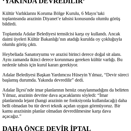
‘YAKINDA DEVREDİLİR’
Kültür Varlıklarını Koruma Bölge Kurulu, 6 Mayıs’taki
toplantısında arazinin Diyanet’e tahsisi konusunda olumlu görüş
bildirdi.
Toplantıda Adalar Belediyesi temsilcisi karşı oy kullandı. Ancak
daimi üyeleri Kültür Bakanlığı’nın atadığı kurulda oy çokluğuyla
olumlu görüş çıktı.
Heybeliada Sanatoryumu ve arazisi birinci derece doğal sit alanı.
Aynı zamanda ikinci derece korunması gereken kültür varlığı. Bu
nedenle tahsis için kurul kararı gerekiyor.
Adalar Belediyesi Başkan Yardımcısı Hüseyin Yılmaz, “Devir süreci
başlamış durumda. Yakında devredilir” dedi.
Adalar İlçesi’nde imar planlarının henüz onaylanmadığını da belirten
Yılmaz, arazinin devrine dava açacaklarını söyledi: “İmar
planlarında lejant (hangi arazinin ne fonksiyonla kullanılacağı) daha
belli olmadan bu tür devri teknik açıdan uygun görmüyoruz. Bir
kamu arazisinin planlar olmadan devredilmesine karşı dava
açacağız.”
DAHA ÖNCE DEVİR İPTAL