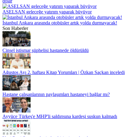
dolar
ASELSAN geleceğe yatırım yaparak büyüyor
İstanbul Ankara arasında otobüsler artık yolda durmayacak!
Son Haberler
Cinsel istismar şüphelisi hastanede öldürüldü
Ağustos Ayı 2. haftası Kitap Yorumları | Özkan Saçkan inceledi
Hastane çalışanlarının paylaşımları hastaneyi bağlar mı?
Ayyüce Türkeş'e MHP'li saldırısına kardeşi suskun kalmadı