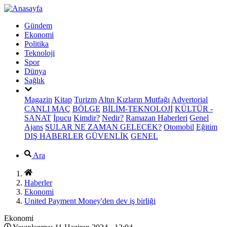
Gündem
Ekonomi
Politika
Teknoloji
Spor
Dünya
Sağlık
Magazin
Kitap
Turizm
Altın Kızların Mutfağı
Advertorial
CANLI MAÇ
BÖLGE
BİLİM-TEKNOLOJİ
KÜLTÜR -
SANAT
İpucu
Kimdir?
Nedir?
Ramazan Haberleri
Genel
Ajans
SULAR NE ZAMAN GELECEK?
Otomobil
Eğitim
DIŞ HABERLER
GÜVENLİK
GENEL
Ara
Haberler
Ekonomi
United Payment Money'den dev iş birliği
Ekonomi