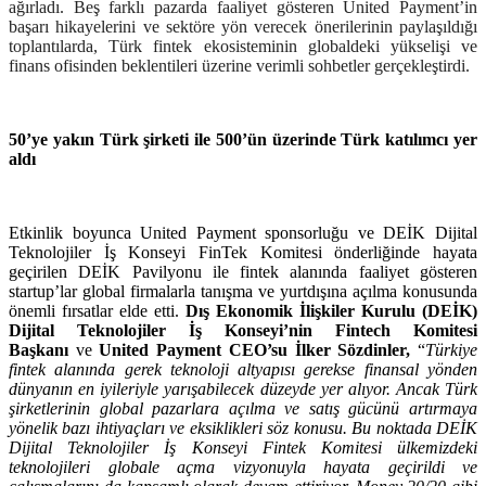
ağırladı. Beş farklı pazarda faaliyet gösteren United Payment’in
başarı hikayelerini ve sektöre yön verecek önerilerinin paylaşıldığı
toplantılarda, Türk fintek ekosisteminin globaldeki yükselişi ve
finans ofisinden beklentileri üzerine verimli sohbetler gerçekleştirdi.
50’ye yakın Türk şirketi ile 500’ün üzerinde Türk katılımcı yer
aldı
Etkinlik boyunca United Payment sponsorluğu ve DEİK
Dijital
Teknolojiler İş Konseyi
FinTek Komitesi önderliğinde hayata
geçirilen DEİK Pavilyonu ile fintek alanında faaliyet gösteren
startup’lar global firmalarla tanışma ve yurtdışına açılma konusunda
önemli fırsatlar elde etti.
Dış Ekonomik İlişkiler Kurulu (DEİK)
Dijital Teknolojiler İş Konseyi’nin Fintech Komitesi
Başkanı
ve
United Payment CEO’su İlker Sözdinler,
“
Türkiye
fintek alanında gerek teknoloji altyapısı gerekse finansal yönden
dünyanın en iyileriyle yarışabilecek düzeyde yer alıyor. Ancak Türk
şirketlerinin global pazarlara açılma ve satış gücünü artırmaya
yönelik bazı ihtiyaçları ve eksiklikleri söz konusu. Bu noktada DEİK
Dijital Teknolojiler İş Konseyi Fintek Komitesi ülkemizdeki
teknolojileri globale açma vizyonuyla hayata geçirildi ve