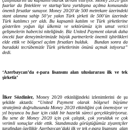
çalışmalarını da kapsamlı olarak devam ettiriyor. Money 20/20 gibi
fuarlar da finteklere ve startup’lara yurtdışına açılma konusunda
önemli fırsatlar sunuyor. Money 20/20’de 500 metrekare üzerindeki
stant alanına sahip 50’ye yakın Türk şirketi ile 500’ün üzerinde
Türk katılımcı yer aldı. Bu kapsamlı katılım ve Türk şirketlerine
gösterilen yoğun ilgi ülkemiz ve sektörümüz için umut verici
gelişmelerin habercisi niteliğinde. Biz United Payment olarak daha
önceki fuar deneyimlerimizde büyük partnerlerle önemli işbirlikleri
elde ettik ve bölgesel açılım fırsatları bulduk. Bundan sonra da
buradaki tecrübemizle Türk şirketlerinin önünü açmak istiyoruz”
dedi.
‘Azerbaycan’da e-para lisansını alan uluslararası ilk ve tek
şirketiz’
İlker Sözdinler,
Money 20/20 etkinliğindeki izlenimlerini de şu
şekilde aktardı:
“United Payment olarak bölgesel büyüme
stratejimiz doğrultusunda Money 20/20 etkinliğini çok önemsiyor ve
yıl boyunca bu fuar için ciddi bir hazırlık süreci gerçekleştiriyoruz.
Bu sene de Money 20/20 için çok çalıştık, çok yorulduk ve çok
verimli sonuçlar elde ettik. Standımızda görüştüğümüz ziyaretçiler
tarafından özellikle Azerbaycan’daki ilk ve tek e-para lisansını alan