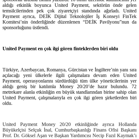
aldığı etkinlik boyunca United Payment, sektörün önde gelen
temsilcilerinden pek çok ziyaretçiyi standında ağırladı. United
Payment ayrıca, DEİK
Dijital Teknolojiler İş Konseyi
FinTek
Komitesi’nin önderliğinde düzenlenen “DEİK Pavilyonu”nun da
sponsorluğunu üstlendi.
United Payment en çok ilgi gören finteklerden biri oldu
Türkiye, Azerbaycan, Romanya, Gürcistan ve İngiltere’nin yanı sıra
açılacağı yeni ülkelerle ilgili çalışmalara devam eden United
Payment, operasyonlarını sürdürdüğü tüm ülke yöneticilerinin yer
aldığı geniş bir katılımla Money 20/20’de hazır bulundu. 72
metrekare alanla etkinliğin en büyük standlarından birine sahip olan
United Payment, çalışmalarıyla en çok ilgi gören şirketlerden biri
oldu.
United Payment Money 20/20 etkinliğinde ayrıca Hollanda
Büyükelçisi Selçuk İnal, Cumhurbaşkanlığı Finans Ofisi Başkanı
Prof. Dr. Göksel Aşan ve Başkan Yardımcısı Necip Fazıl Kaymak’ı