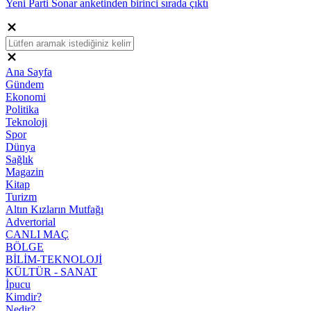
Yeni Parti Sonar anketinden birinci sırada çıktı
Ana Sayfa
Gündem
Ekonomi
Politika
Teknoloji
Spor
Dünya
Sağlık
Magazin
Kitap
Turizm
Altın Kızların Mutfağı
Advertorial
CANLI MAÇ
BÖLGE
BİLİM-TEKNOLOJİ
KÜLTÜR - SANAT
İpucu
Kimdir?
Nedir?