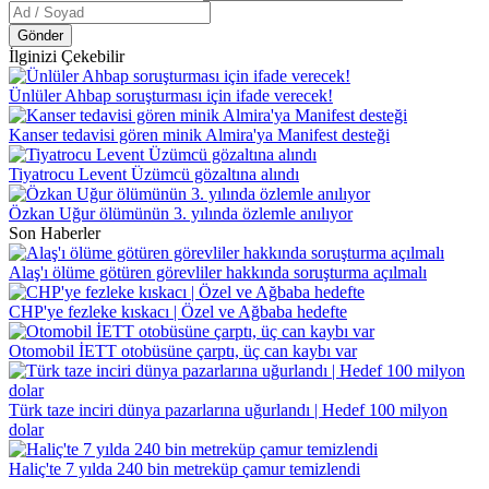
Gönder
İlginizi Çekebilir
Ünlüler Ahbap soruşturması için ifade verecek!
Kanser tedavisi gören minik Almira'ya Manifest desteği
Tiyatrocu Levent Üzümcü gözaltına alındı
Özkan Uğur ölümünün 3. yılında özlemle anılıyor
Son Haberler
Alaş'ı ölüme götüren görevliler hakkında soruşturma açılmalı
CHP'ye fezleke kıskacı | Özel ve Ağbaba hedefte
Otomobil İETT otobüsüne çarptı, üç can kaybı var
Türk taze inciri dünya pazarlarına uğurlandı | Hedef 100 milyon
dolar
Haliç'te 7 yılda 240 bin metreküp çamur temizlendi