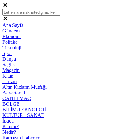
Ana Sayfa
Gündem
Ekonomi
Politika
Teknoloji
Spor
Dünya
Sağlık
Magazin
Kitap
Turizm
Altın Kızların Mutfağı
Advertorial
CANLI MAÇ
BÖLGE
BİLİM-TEKNOLOJİ
KÜLTÜR - SANAT
İpucu
Kimdir?
Nedir?
Ramazan Haberleri