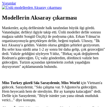
Yorumlar
Modellerin Aksaray çıkarması
Mankenler, açılış defilesinde halk tarafından büyük ilgi gördü.
Vatandaşlar, defileyi ilgiyle takip etti. Ünlü modeller defile sonrası
mağaza sahibi Songül Özçifçi ile podyuma çıktı. Erkan Yılmaz'ın
organizasyonuyla gerçekleşen defile, beğeni topladı. Ulusoy, "İlk
kez Aksaray'a geldim. Vaktim olursa gittiğim şehirleri geziyorum.
Bu sefer kısa sürdü ama 1-2 ay sonra bir daha gelip, çok gezeceğim"
dedi. Valizle geldiğini söyleyen Yıldız, "Birkaç uçak değiştirerek
Bodrum'a gideceğim. Üç valiz gönderdim, dördüncü valizle ben
gideceğim. Turizm açısından işletmelerin zorluk yaşadığını
duyuyorum" açıklamasında bulundu.
Miss Turkey güzeli Sıla Saraydemir, Miss World
için Vietnam'a
gidecek. Saraydemir, "Sıkı çalışma var. 9 Ağustos'ta gideceğim.
Hem heyecanlı hem de stresliyim. Bir ay kampta kalacağım" dedi.
Defile için Saraydemir, "Böyle isimler yan yana olmak mutluluk
verici..." diye konuştu.