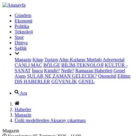
Gündem
Ekonomi
Politika
Teknoloji
Spor
Dünya
Sağlık
Magazin
Kitap
Turizm
Altın Kızların Mutfağı
Advertorial
CANLI MAÇ
BÖLGE
BİLİM-TEKNOLOJİ
KÜLTÜR -
SANAT
İpucu
Kimdir?
Nedir?
Ramazan Haberleri
Genel
Ajans
SULAR NE ZAMAN GELECEK?
Otomobil
Eğitim
DIŞ HABERLER
GÜVENLİK
GENEL
Ara
Haberler
Magazin
Ünlü modellerden Aksaray çıkarması
Magazin