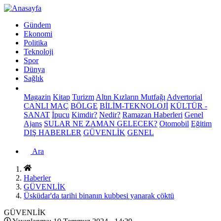
Gündem
Ekonomi
Politika
Teknoloji
Spor
Dünya
Sağlık
Magazin
Kitap
Turizm
Altın Kızların Mutfağı
Advertorial
CANLI MAÇ
BÖLGE
BİLİM-TEKNOLOJİ
KÜLTÜR -
SANAT
İpucu
Kimdir?
Nedir?
Ramazan Haberleri
Genel
Ajans
SULAR NE ZAMAN GELECEK?
Otomobil
Eğitim
DIŞ HABERLER
GÜVENLİK
GENEL
Ara
Haberler
GÜVENLİK
Üsküdar'da tarihi binanın kubbesi yanarak çöktü
GÜVENLİK