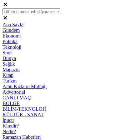
Ana Sayfa
Gündem
Ekonomi
Politika
Teknoloji
Spor
Dünya
Sağlık
Magazin
Kitap
Turizm
Altın Kızların Mutfağı
Advertorial
CANLI MAÇ
BÖLGE
BİLİM-TEKNOLOJİ
KÜLTÜR - SANAT
İpucu
Kimdir?
Nedir?
Ramazan Haberleri