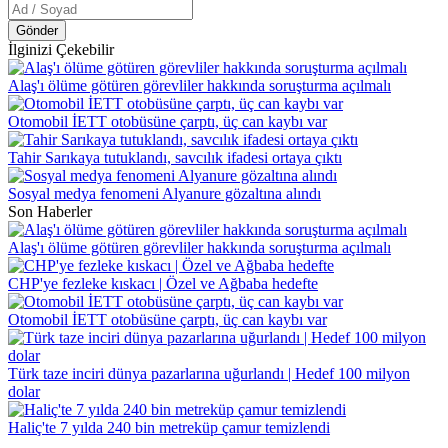
Gönder
İlginizi Çekebilir
Alaş'ı ölüme götüren görevliler hakkında soruşturma açılmalı
Otomobil İETT otobüsüne çarptı, üç can kaybı var
Tahir Sarıkaya tutuklandı, savcılık ifadesi ortaya çıktı
Sosyal medya fenomeni Alyanure gözaltına alındı
Son Haberler
Alaş'ı ölüme götüren görevliler hakkında soruşturma açılmalı
CHP'ye fezleke kıskacı | Özel ve Ağbaba hedefte
Otomobil İETT otobüsüne çarptı, üç can kaybı var
Türk taze inciri dünya pazarlarına uğurlandı | Hedef 100 milyon
dolar
Haliç'te 7 yılda 240 bin metreküp çamur temizlendi