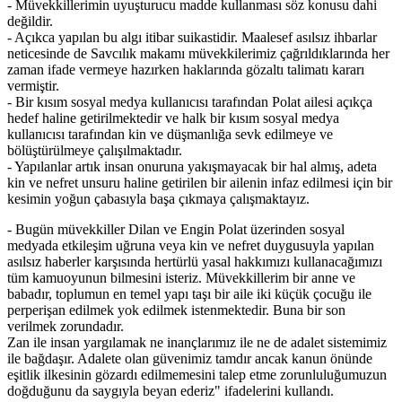
- Müvekkillerimin uyuşturucu madde kullanması söz konusu dahi
değildir.
- Açıkca yapılan bu algı itibar suikastidir. Maalesef asılsız ihbarlar
neticesinde de Savcılık makamı müvekkilerimiz çağrıldıklarında her
zaman ifade vermeye hazırken haklarında gözaltı talimatı kararı
vermiştir.
- Bir kısım sosyal medya kullanıcısı tarafından Polat ailesi açıkça
hedef haline getirilmektedir ve halk bir kısım sosyal medya
kullanıcısı tarafından kin ve düşmanlığa sevk edilmeye ve
bölüştürülmeye çalışılmaktadır.
- Yapılanlar artık insan onuruna yakışmayacak bir hal almış, adeta
kin ve nefret unsuru haline getirilen bir ailenin infaz edilmesi için bir
kesimin yoğun çabasıyla başa çıkmaya çalışmaktayız.
- Bugün müvekkiller Dilan ve Engin Polat üzerinden sosyal
medyada etkileşim uğruna veya kin ve nefret duygusuyla yapılan
asılsız haberler karşısında hertürlü yasal hakkımızı kullanacağımızı
tüm kamuoyunun bilmesini isteriz. Müvekkillerim bir anne ve
babadır, toplumun en temel yapı taşı bir aile iki küçük çocuğu ile
perperişan edilmek yok edilmek istenmektedir. Buna bir son
verilmek zorundadır.
Zan ile insan yargılamak ne inançlarımız ile ne de adalet sistemimiz
ile bağdaşır. Adalete olan güvenimiz tamdır ancak kanun önünde
eşitlik ilkesinin gözardı edilmemesini talep etme zorunluluğumuzun
doğduğunu da saygıyla beyan ederiz" ifadelerini kullandı.