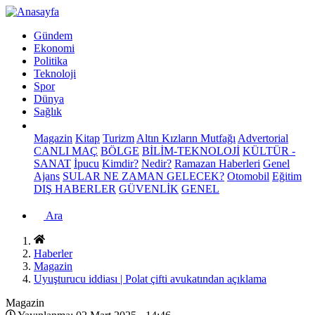
Gündem
Ekonomi
Politika
Teknoloji
Spor
Dünya
Sağlık
Magazin
Kitap
Turizm
Altın Kızların Mutfağı
Advertorial
CANLI MAÇ
BÖLGE
BİLİM-TEKNOLOJİ
KÜLTÜR -
SANAT
İpucu
Kimdir?
Nedir?
Ramazan Haberleri
Genel
Ajans
SULAR NE ZAMAN GELECEK?
Otomobil
Eğitim
DIŞ HABERLER
GÜVENLİK
GENEL
Ara
Haberler
Magazin
Uyuşturucu iddiası | Polat çifti avukatından açıklama
Magazin