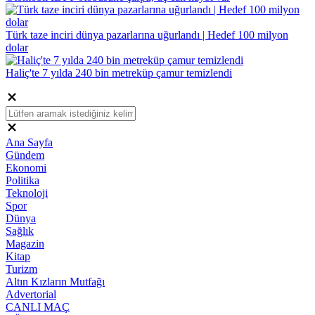
Türk taze inciri dünya pazarlarına uğurlandı | Hedef 100 milyon
dolar
Haliç'te 7 yılda 240 bin metreküp çamur temizlendi
Ana Sayfa
Gündem
Ekonomi
Politika
Teknoloji
Spor
Dünya
Sağlık
Magazin
Kitap
Turizm
Altın Kızların Mutfağı
Advertorial
CANLI MAÇ