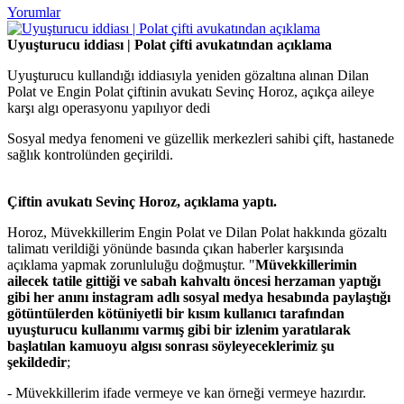
Yorumlar
Uyuşturucu iddiası | Polat çifti avukatından açıklama
Uyuşturucu kullandığı iddiasıyla yeniden gözaltına alınan Dilan
Polat ve Engin Polat çiftinin avukatı Sevinç Horoz, açıkça aileye
karşı algı operasyonu yapılıyor dedi
Sosyal medya fenomeni ve güzellik merkezleri sahibi çift, hastanede
sağlık kontrolünden geçirildi.
Çiftin avukatı Sevinç Horoz, açıklama yaptı.
Horoz, Müvekkillerim Engin Polat ve Dilan Polat hakkında gözaltı
talimatı verildiği yönünde basında çıkan haberler karşısında
açıklama yapmak zorunluluğu doğmuştur. "
Müvekkillerimin
ailecek tatile gittiği ve sabah kahvaltı öncesi herzaman yaptığı
gibi her anını instagram adlı sosyal medya hesabında paylaştığı
götüntülerden kötüniyetli bir kısım kullanıcı tarafından
uyuşturucu kullanımı varmış gibi bir izlenim yaratılarak
başlatılan kamuoyu algısı sonrası söyleyeceklerimiz şu
şekildedir
;
- Müvekkillerim ifade vermeye ve kan örneği vermeye hazırdır.