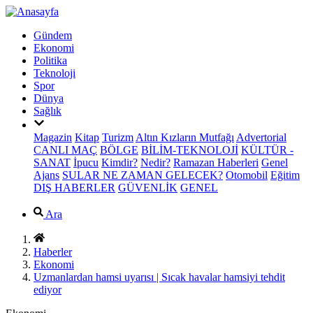
Gündem
Ekonomi
Politika
Teknoloji
Spor
Dünya
Sağlık
Magazin
Kitap
Turizm
Altın Kızların Mutfağı
Advertorial
CANLI MAÇ
BÖLGE
BİLİM-TEKNOLOJİ
KÜLTÜR -
SANAT
İpucu
Kimdir?
Nedir?
Ramazan Haberleri
Genel
Ajans
SULAR NE ZAMAN GELECEK?
Otomobil
Eğitim
DIŞ HABERLER
GÜVENLİK
GENEL
Ara
Haberler
Ekonomi
Uzmanlardan hamsi uyarısı | Sıcak havalar hamsiyi tehdit
ediyor