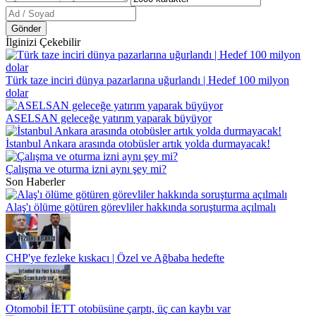
Gönder
İlginizi Çekebilir
Türk taze inciri dünya pazarlarına uğurlandı | Hedef 100 milyon
dolar
ASELSAN geleceğe yatırım yaparak büyüyor
İstanbul Ankara arasında otobüsler artık yolda durmayacak!
Çalışma ve oturma izni aynı şey mi?
Son Haberler
Alaş'ı ölüme götüren görevliler hakkında soruşturma açılmalı
CHP'ye fezleke kıskacı | Özel ve Ağbaba hedefte
Otomobil İETT otobüsüne çarptı, üç can kaybı var