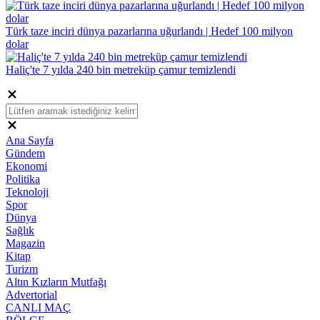
Türk taze inciri dünya pazarlarına uğurlandı | Hedef 100 milyon
dolar
Haliç'te 7 yılda 240 bin metreküp çamur temizlendi
Ana Sayfa
Gündem
Ekonomi
Politika
Teknoloji
Spor
Dünya
Sağlık
Magazin
Kitap
Turizm
Altın Kızların Mutfağı
Advertorial
CANLI MAÇ