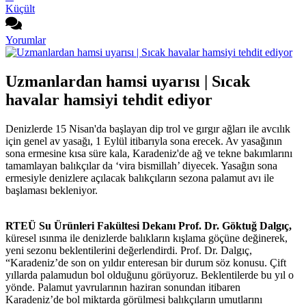
Küçült
Yorumlar
Uzmanlardan hamsi uyarısı | Sıcak
havalar hamsiyi tehdit ediyor
Denizlerde 15 Nisan'da başlayan dip trol ve gırgır ağları ile avcılık
için genel av yasağı, 1 Eylül itibarıyla sona erecek. Av yasağının
sona ermesine kısa süre kala, Karadeniz'de ağ ve tekne bakımlarını
tamamlayan balıkçılar da ‘vira bismillah’ diyecek. Yasağın sona
ermesiyle denizlere açılacak balıkçıların sezona palamut avı ile
başlaması bekleniyor.
RTEÜ Su Ürünleri Fakültesi Dekanı Prof. Dr. Göktuğ Dalgıç,
küresel ısınma ile denizlerde balıkların kışlama göçüne değinerek,
yeni sezonu beklentilerini değerlendirdi. Prof. Dr. Dalgıç,
“Karadeniz’de son on yıldır enteresan bir durum söz konusu. Çift
yıllarda palamudun bol olduğunu görüyoruz. Beklentilerde bu yıl o
yönde. Palamut yavrularının haziran sonundan itibaren
Karadeniz’de bol miktarda görülmesi balıkçıların umutlarını