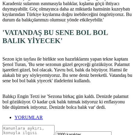
Karadeniz sularının ısınmasıyla balıklar, kışlama göçü ihtiyacı
duymayabilir. Göç olmayınca daha az miktarda hamsinin kuzeybatı
kıyılarından Türkiye kıyılarına doğru inebileceğini öngörüyoruz. Bu
durum da balıkçılarımızı olumsuz yönde etkileyebilir.'
'VATANDAŞ BU SENE BOL BOL
BALIK YİYECEK'
Sezon için tayfası ile birlikte son hazırlıklarını yapan tekne kaptanı
Şenol Turan, 'Bu sene sezonun güzel geçeceği gözüküyor. Palamut
işaretleri güzel, bol olacak. Yavru bol, balık da büyüyor. Hamsi ile
alakalı bir şey söyleyemiyoruz. Bu sene deniz bereketli. Vatandaş bu
sene bol bol balık yiyecek' ifadelerini kullandı.
Balıkçı Engin Terzi ise 'Sezona birkaç gün kaldı. Denizde palamut
bol gözüküyor. O kadar çok balık tutmak istiyoruz ki enflasyonu
bile düşürmek istiyoruz. Denizde bolca balık var' dedi.
YORUMLAR