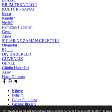
BÖLGE
BİLİM-TEKNOLOJİ
KÜLTÜR - SANAT
İpucu
Kimdir?
Nedir?
Ramazan Haberleri
Genel
Ajans
SULAR NE ZAMAN GELECEK?
Otomobil
Eğitim
DIŞ HABERLER
GÜVENLİK
GENEL
Günün Haberleri
Arşiv
Hava Durumu
Künye
İletişim
Çerez Politikası
Gizlilik İlkeleri
Sizlere daha iyi hizmet sunabilmek adına sitemizde çerez konumlandırmaktayız. Kişisel