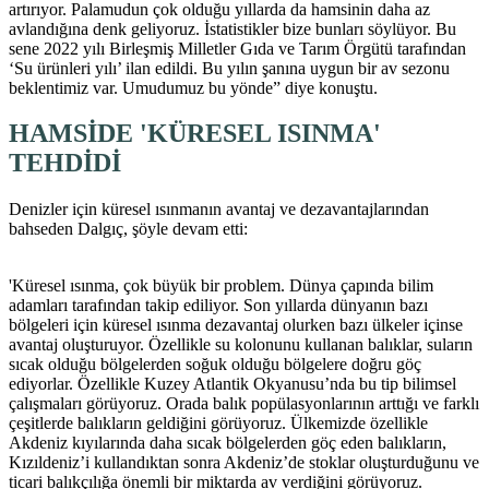
artırıyor. Palamudun çok olduğu yıllarda da hamsinin daha az
avlandığına denk geliyoruz. İstatistikler bize bunları söylüyor. Bu
sene 2022 yılı Birleşmiş Milletler Gıda ve Tarım Örgütü tarafından
‘Su ürünleri yılı’ ilan edildi. Bu yılın şanına uygun bir av sezonu
beklentimiz var. Umudumuz bu yönde” diye konuştu.
HAMSİDE 'KÜRESEL ISINMA'
TEHDİDİ
Denizler için küresel ısınmanın avantaj ve dezavantajlarından
bahseden Dalgıç, şöyle devam etti:
'Küresel ısınma, çok büyük bir problem. Dünya çapında bilim
adamları tarafından takip ediliyor. Son yıllarda dünyanın bazı
bölgeleri için küresel ısınma dezavantaj olurken bazı ülkeler içinse
avantaj oluşturuyor. Özellikle su kolonunu kullanan balıklar, suların
sıcak olduğu bölgelerden soğuk olduğu bölgelere doğru göç
ediyorlar. Özellikle Kuzey Atlantik Okyanusu’nda bu tip bilimsel
çalışmaları görüyoruz. Orada balık popülasyonlarının arttığı ve farklı
çeşitlerde balıkların geldiğini görüyoruz. Ülkemizde özellikle
Akdeniz kıyılarında daha sıcak bölgelerden göç eden balıkların,
Kızıldeniz’i kullandıktan sonra Akdeniz’de stoklar oluşturduğunu ve
ticari balıkçılığa önemli bir miktarda av verdiğini görüyoruz.