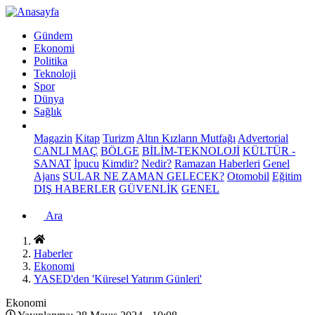
Gündem
Ekonomi
Politika
Teknoloji
Spor
Dünya
Sağlık
Magazin
Kitap
Turizm
Altın Kızların Mutfağı
Advertorial
CANLI MAÇ
BÖLGE
BİLİM-TEKNOLOJİ
KÜLTÜR -
SANAT
İpucu
Kimdir?
Nedir?
Ramazan Haberleri
Genel
Ajans
SULAR NE ZAMAN GELECEK?
Otomobil
Eğitim
DIŞ HABERLER
GÜVENLİK
GENEL
Ara
Haberler
Ekonomi
YASED'den 'Küresel Yatırım Günleri'
Ekonomi