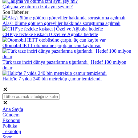
Çalışma ve oturma izni aynı şey mi?
Son Haberler
Alaş'ı ölüme götüren görevliler hakkında soruşturma açılmalı
CHP'ye fezleke kıskacı | Özel ve Ağbaba hedefte
Otomobil İETT otobüsüne çarptı, üç can kaybı var
Türk taze inciri dünya pazarlarına uğurlandı | Hedef 100 milyon
dolar
Haliç'te 7 yılda 240 bin metreküp çamur temizlendi
Ana Sayfa
Gündem
Ekonomi
Politika
Teknoloji
Spor