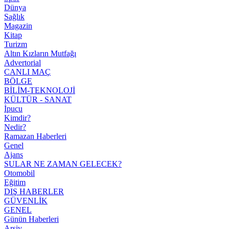
Dünya
Sağlık
Magazin
Kitap
Turizm
Altın Kızların Mutfağı
Advertorial
CANLI MAÇ
BÖLGE
BİLİM-TEKNOLOJİ
KÜLTÜR - SANAT
İpucu
Kimdir?
Nedir?
Ramazan Haberleri
Genel
Ajans
SULAR NE ZAMAN GELECEK?
Otomobil
Eğitim
DIŞ HABERLER
GÜVENLİK
GENEL
Günün Haberleri
Arşiv