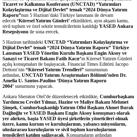
Ticaret ve Kalkınma Konferansı (UNCTAD) “Yatırımları
Kolaylaştırma ve Dijital Devlet” temalı “2024 Dünya Yatırım
Raporu”
nun
5 Haziran’daki Türkiye lansmanı ile devam
edecek
‘Küresel Yatırım Günleri’
etkinlikleri, aynı akşam kamu,
sivil toplum ve özel sektör temsilcilerinin katıldığı
YASED Ankara
Resepsiyonu
ile sona erecek.
5 Haziran tarihindeki
UNCTAD “Yatırımları Kolaylaştırma ve
Dijital Devlet” temalı “2024 Dünya Yatırım Raporu” Türkiye
Lansman YASED Yönetim Kurulu Başkanı Engin Aksoy ve
Sanayi ve Ticaret Bakanı Fatih Kacır’
ın Küresel Yatırım Günleri
açılış konuşmaları ile başlayacak. Financial Times Editörü Jacopo
Dettoni’nin
“Küresel Yatırım Trendleri”
sunumunun
ardından,
UNCTAD Yatırım Araştırmaları Bölümü’nden Dr.
Amelia U. Santos-Paulino ‘Dünya Yatırım Raporu
2004’
sunumunu yapacak.
Ankara Sheraton Otel’de düzenlenecek etkinlikte,
Cumhurbaşkanı
Yardımcısı Cevdet Yılmaz, Hazine ve Maliye Bakanı Mehmet
Şimşek, Cumhurbaşkanlığı Yatırım Ofisi Başkanı Ahmet Burak
Dağlıoğlu ve YASED Başkanı Engin Aksoy konuşmacı olarak
yer alırken, başta YASED üyesi şirketlerin yöneticileri olmak
üzere, kamu kurum ve kuruluşlarının, yabancı misyonların,
uluslararası kuruluşların ve sivil toplum kuruluşlarının
temsilcileri katılım sağlayacak
. Konuşmaların ardından