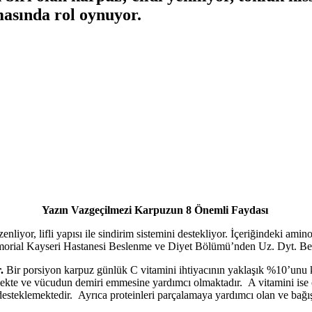
masında rol oynuyor.
Yazın Vazgeçilmezi Karpuzun 8 Önemli Faydası
yor, lifli yapısı ile sindirim sistemini destekliyor. İçeriğindeki amino
morial Kayseri Hastanesi Beslenme ve Diyet Bölümü’nden Uz. Dyt. Betü
.
Bir porsiyon karpuz günlük C vitamini ihtiyacının yaklaşık %10’unu k
rmekte ve vücudun demiri emmesine yardımcı olmaktadır. A vitamini ise ci
steklemektedir. Ayrıca proteinleri parçalamaya yardımcı olan ve bağışıkl