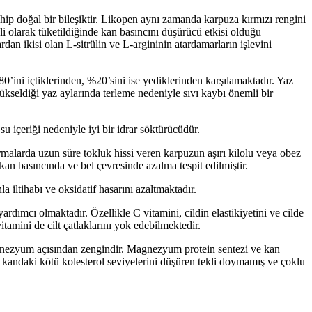
ip doğal bir bileşiktir. Likopen aynı zamanda karpuza kırmızı rengini
li olarak tüketildiğinde kan basıncını düşürücü etkisi olduğu
n ikisi olan L-sitrülin ve L-argininin atardamarların işlevini
’ini içtiklerinden, %20’sini ise yediklerinden karşılamaktadır. Yaz
ükseldiği yaz aylarında terleme nedeniyle sıvı kaybı önemli bir
su içeriği nedeniyle iyi bir idrar söktürücüdür.
ırmalarda uzun süre tokluk hissi veren karpuzun aşırı kilolu veya obez
n kan basıncında ve bel çevresinde azalma tespit edilmiştir.
 iltihabı ve oksidatif hasarını azaltmaktadır.
ımcı olmaktadır. Özellikle C vitamini, cildin elastikiyetini ve cilde
itamini de cilt çatlaklarını yok edebilmektedir.
agnezyum açısından zengindir. Magnezyum protein sentezi ve kan
e kandaki kötü kolesterol seviyelerini düşüren tekli doymamış ve çoklu