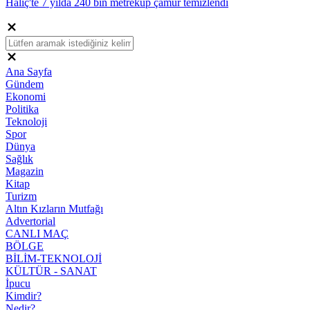
Haliç'te 7 yılda 240 bin metreküp çamur temizlendi
Ana Sayfa
Gündem
Ekonomi
Politika
Teknoloji
Spor
Dünya
Sağlık
Magazin
Kitap
Turizm
Altın Kızların Mutfağı
Advertorial
CANLI MAÇ
BÖLGE
BİLİM-TEKNOLOJİ
KÜLTÜR - SANAT
İpucu
Kimdir?
Nedir?