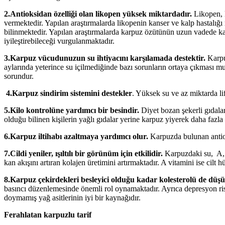
2.Antioksidan özelliği olan likopen yüksek miktardadır.
Likopen, k
vermektedir. Yapılan araştırmalarda likopenin kanser ve kalp hastalığı 
bilinmektedir. Yapılan araştırmalarda karpuz özütünün uzun vadede kan
iyileştirebileceği vurgulanmaktadır.
3.Karpuz vücudunuzun su ihtiyacını karşılamada destektir.
Karpu
aylarında yeterince su içilmediğinde bazı sorunların ortaya çıkması m
sorundur.
4.Karpuz sindirim sistemini destekler
. Yüksek su ve az miktarda lif
5.Kilo kontrolüne yardımcı bir besindir.
Diyet bozan şekerli gıdalar
olduğu bilinen kişilerin yağlı gıdalar yerine karpuz yiyerek daha fazla 
6.Karpuz iltihabı azaltmaya yardımcı olur.
Karpuzda bulunan antioks
7.Cildi yeniler, ışıltılı bir görünüm için etkilidir.
Karpuzdaki su, A, B
kan akışını artıran kolajen üretimini artırmaktadır. A vitamini ise cilt
8.Karpuz çekirdekleri besleyici olduğu kadar kolesterolü de düş
basıncı düzenlemesinde önemli rol oynamaktadır. Ayrıca depresyon risk
doymamış yağ asitlerinin iyi bir kaynağıdır.
Ferahlatan karpuzlu tarif