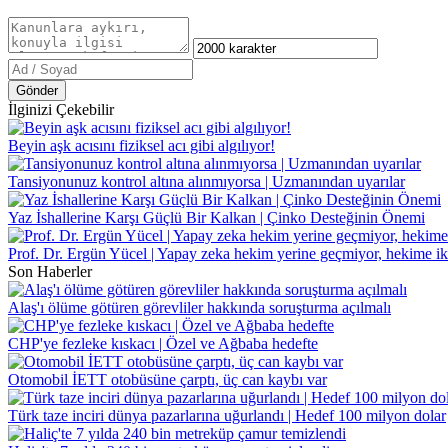
Gönder
İlginizi Çekebilir
Beyin aşk acısını fiziksel acı gibi algılıyor!
Tansiyonunuz kontrol altına alınmıyorsa | Uzmanından uyarılar
Yaz İshallerine Karşı Güçlü Bir Kalkan | Çinko Desteğinin Önemi
Prof. Dr. Ergün Yücel | Yapay zeka hekim yerine geçmiyor, hekime ik
Son Haberler
Alaş'ı ölüme götüren görevliler hakkında soruşturma açılmalı
CHP'ye fezleke kıskacı | Özel ve Ağbaba hedefte
Otomobil İETT otobüsüne çarptı, üç can kaybı var
Türk taze inciri dünya pazarlarına uğurlandı | Hedef 100 milyon dolar