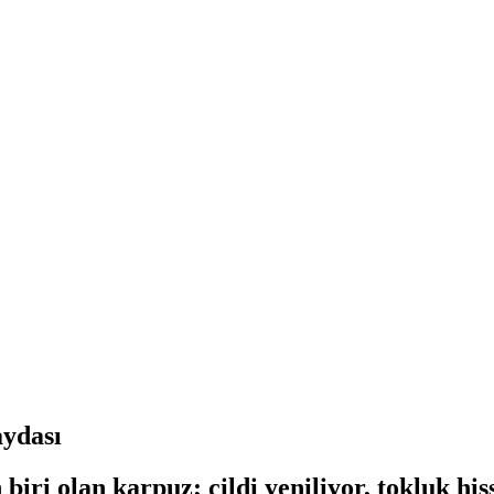
ydası
biri olan karpuz; cildi yeniliyor, tokluk hi