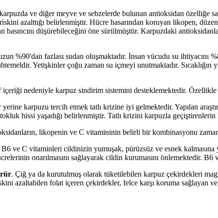
arpuzda ve diğer meyve ve sebzelerde bulunan antioksidan özelliğe sah
riskini azalttığı belirlenmiştir. Hücre hasarından koruyan likopen, düzen
 basıncını düşürebileceğini öne sürülmüştür. Karpuzdaki antioksidanlarda
zun %90'dan fazlası sudan oluşmaktadır. İnsan vücudu su ihtiyacını %80
uhtemeldir. Yetişkinler çoğu zaman su içmeyi unutmaktadır. Sıcaklığın y
 içeriği nedeniyle karpuz sindirim sistemini desteklemektedir. Özellikle 
 yerine karpuzu tercih etmek tatlı krizine iyi gelmektedir. Yapılan araşt
tokluk hissi yaşadığı belirlenmiştir. Tatlı krizini karpuzla geçiştirenleri
idanların, likopenin ve C vitamininin belirli bir kombinasyonu zamanla
6 ve C vitaminleri cildinizin yumuşak, pürüzsüz ve esnek kalmasına yard
 hücrelerinin onarılmasını sağlayarak cildin kurumasını önlemektedir. B6 v
ürür
. Çiğ ya da kurutulmuş olarak tüketilebilen karpuz çekirdekleri m
ini azaltabilen folat içeren çekirdekler, felce karşı koruma sağlayan v