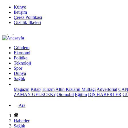
Künye
İletişim
Çerez Politikası
Gizlilik İlkeleri
Gündem
Ekonomi
Politika
Teknoloji
Spor
Dünya
Sağlık
Magazin
Kitap
Turizm
Altın Kızların Mutfağı
Advertorial
CAN
ZAMAN GELECEK?
Otomobil
Eğitim
DIŞ HABERLER
G
Ara
Haberler
Sağlık