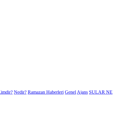
imdir?
Nedir?
Ramazan Haberleri
Genel
Ajans
SULAR NE