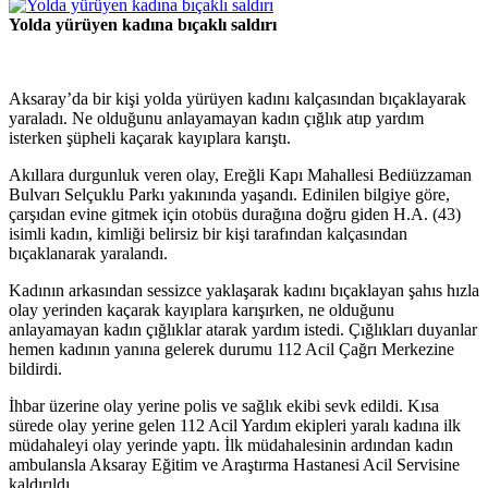
Yolda yürüyen kadına bıçaklı saldırı
Aksaray’da bir kişi yolda yürüyen kadını kalçasından bıçaklayarak
yaraladı. Ne olduğunu anlayamayan kadın çığlık atıp yardım
isterken şüpheli kaçarak kayıplara karıştı.
Akıllara durgunluk veren olay, Ereğli Kapı Mahallesi Bediüzzaman
Bulvarı Selçuklu Parkı yakınında yaşandı. Edinilen bilgiye göre,
çarşıdan evine gitmek için otobüs durağına doğru giden H.A. (43)
isimli kadın, kimliği belirsiz bir kişi tarafından kalçasından
bıçaklanarak yaralandı.
Kadının arkasından sessizce yaklaşarak kadını bıçaklayan şahıs hızla
olay yerinden kaçarak kayıplara karışırken, ne olduğunu
anlayamayan kadın çığlıklar atarak yardım istedi. Çığlıkları duyanlar
hemen kadının yanına gelerek durumu 112 Acil Çağrı Merkezine
bildirdi.
İhbar üzerine olay yerine polis ve sağlık ekibi sevk edildi. Kısa
sürede olay yerine gelen 112 Acil Yardım ekipleri yaralı kadına ilk
müdahaleyi olay yerinde yaptı. İlk müdahalesinin ardından kadın
ambulansla Aksaray Eğitim ve Araştırma Hastanesi Acil Servisine
kaldırıldı.