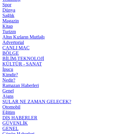
Spor
Dünya
Sağlık
Magazin
Kitap
Turizm
Altın Kızların Mutfağı
Advertorial
CANLI MAÇ
BÖLGE
BİLİM-TEKNOLOJİ
KÜLTÜR - SANAT
İpucu
Kimdir?
Nedir?
Ramazan Haberleri
Genel
Ajans
SULAR NE ZAMAN GELECEK?
Otomobil
Eğitim
DIŞ HABERLER
GÜVENLİK
GENEL
Günün Haberleri