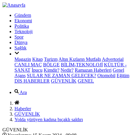
Gündem
Ekonomi
Politika
Teknoloji
Spor
Dünya
Sağlık
Magazin
Kitap
Turizm
Altın Kızların Mutfağı
Advertorial
CANLI MAÇ
BÖLGE
BİLİM-TEKNOLOJİ
KÜLTÜR -
SANAT
İpucu
Kimdir?
Nedir?
Ramazan Haberleri
Genel
Ajans
SULAR NE ZAMAN GELECEK?
Otomobil
Eğitim
DIŞ HABERLER
GÜVENLİK
GENEL
Ara
Haberler
GÜVENLİK
Yolda yürüyen kadına bıçaklı saldırı
GÜVENLİK