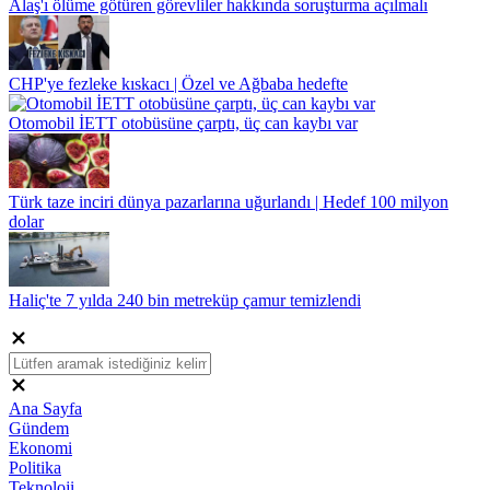
Alaş'ı ölüme götüren görevliler hakkında soruşturma açılmalı
CHP'ye fezleke kıskacı | Özel ve Ağbaba hedefte
Otomobil İETT otobüsüne çarptı, üç can kaybı var
Türk taze inciri dünya pazarlarına uğurlandı | Hedef 100 milyon
dolar
Haliç'te 7 yılda 240 bin metreküp çamur temizlendi
Ana Sayfa
Gündem
Ekonomi
Politika
Teknoloji