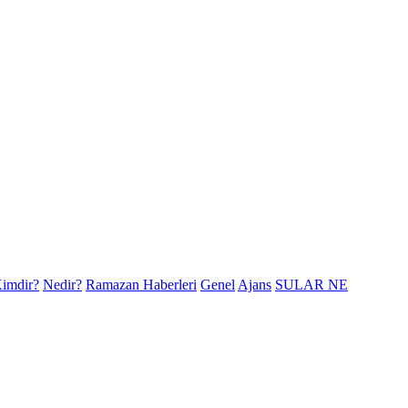
imdir?
Nedir?
Ramazan Haberleri
Genel
Ajans
SULAR NE