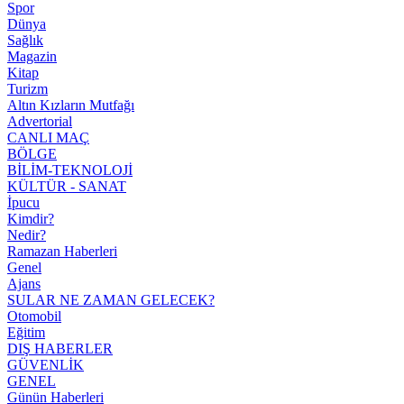
Spor
Dünya
Sağlık
Magazin
Kitap
Turizm
Altın Kızların Mutfağı
Advertorial
CANLI MAÇ
BÖLGE
BİLİM-TEKNOLOJİ
KÜLTÜR - SANAT
İpucu
Kimdir?
Nedir?
Ramazan Haberleri
Genel
Ajans
SULAR NE ZAMAN GELECEK?
Otomobil
Eğitim
DIŞ HABERLER
GÜVENLİK
GENEL
Günün Haberleri