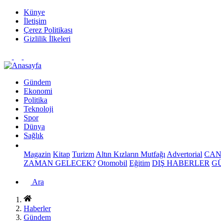
Künye
İletişim
Çerez Politikası
Gizlilik İlkeleri
Gündem
Ekonomi
Politika
Teknoloji
Spor
Dünya
Sağlık
Magazin
Kitap
Turizm
Altın Kızların Mutfağı
Advertorial
CAN
ZAMAN GELECEK?
Otomobil
Eğitim
DIŞ HABERLER
G
Ara
Haberler
Gündem