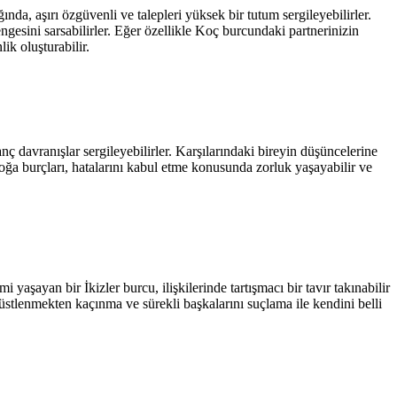
ğında, aşırı özgüvenli ve talepleri yüksek bir tutum sergileyebilirler.
engesini sarsabilirler. Eğer özellikle Koç burcundaki partnerinizin
ik oluşturabilir.
anç davranışlar sergileyebilirler. Karşılarındaki bireyin düşüncelerine
oğa burçları, hatalarını kabul etme konusunda zorluk yaşayabilir ve
şayan bir İkizler burcu, ilişkilerinde tartışmacı bir tavır takınabilir
 üstlenmekten kaçınma ve sürekli başkalarını suçlama ile kendini belli