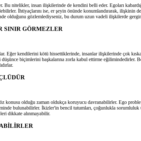
. Bu nitelikler, insan ilişkilerinde de kendini belli eder. Egoları kabardı
ebilirler. İhtiyaçlarını ise, er şeyin önünde konumlandırarak, ilişkinin d
nde olduğunu gözlemlediyseniz, bu durum uzun vadeli ilişkilerde gerginl
R SINIR GÖRMEZLER
ar. Eğer kendilerini kötü hissettiklerinde, insanlar ilişkilerinde çok kısk
 düşünce biçimlerini başkalarına zorla kabul ettirme eğilimindedirler. B
dırlar.
ÜÇLÜDÜR
öz konusu olduğu zaman oldukça koruyucu davranabilirler. Ego problemi ya
minde bulunabilirler. İkizler'in bencil tutumları, çoğunlukla sorumluluk
pleri dikkate alınmayabilir.
ABİLİRLER