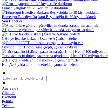
Orman yangınlarını kıl keçileri ile durdurun
Etimesgut Belediye Başkanı Beşikçioğlu ile 39 kişi tutuklandı
Son Haberler
Alaş'ı ölüme götüren görevliler hakkında soruşturma açılmalı
CHP'ye fezleke kıskacı | Özel ve Ağbaba hedefte
Otomobil İETT otobüsüne çarptı, üç can kaybı var
Türk taze inciri dünya pazarlarına uğurlandı | Hedef 100 milyon dolar
Haliç'te 7 yılda 240 bin metreküp çamur temizlendi
Ana Sayfa
Gündem
Ekonomi
Politika
Teknoloji