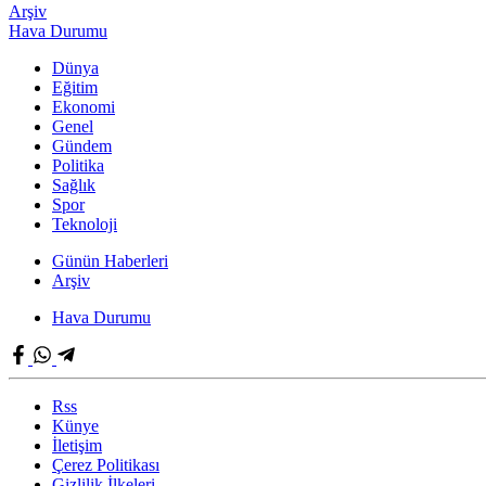
Arşiv
Hava Durumu
Dünya
Eğitim
Ekonomi
Genel
Gündem
Politika
Sağlık
Spor
Teknoloji
Günün Haberleri
Arşiv
Hava Durumu
Rss
Künye
İletişim
Çerez Politikası
Gizlilik İlkeleri