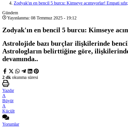
Zodyak'ın en bencil 5 burcu: Kimseye acımıyorlar! Empati sıfır,
Gündem
Yayınlanma: 08 Temmuz 2025 - 19:12
Zodyak'ın en bencil 5 burcu: Kimseye acımı
Astrolojide bazı burçlar ilişkilerinde benci
Astrologların belirttiğine göre, ilişkileri
devamında..
2 dk
okunma süresi
Yazdır
A
Büyüt
A
Küçült
Yorumlar