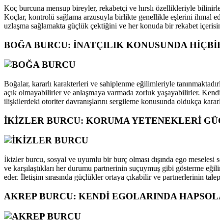
Koç burcuna mensup bireyler, rekabetçi ve hırslı özellikleriyle bilinirler
Koçlar, kontrolü sağlama arzusuyla birlikte genellikle eşlerini ihmal ed
uzlaşma sağlamakta güçlük çektiğini ve her konuda bir rekabet içerisi
BOĞA BURCU: İNATÇILIK KONUSUNDA HİÇBİ
Boğalar, kararlı karakterleri ve sahiplenme eğilimleriyle tanınmaktadırl
açık olmayabilirler ve anlaşmaya varmada zorluk yaşayabilirler. Kendi
ilişkilerdeki otoriter davranışlarını sergileme konusunda oldukça kararlı
İKİZLER BURCU: KORUMA YETENEKLERİ G
İkizler burcu, sosyal ve uyumlu bir burç olması dışında ego meselesi s
ve karşılaştıkları her durumu partnerinin suçuymuş gibi gösterme eğili
eder. İletişim sırasında güçlükler ortaya çıkabilir ve partnerlerinin tale
AKREP BURCU: KENDİ EGOLARINDA HAPSOL