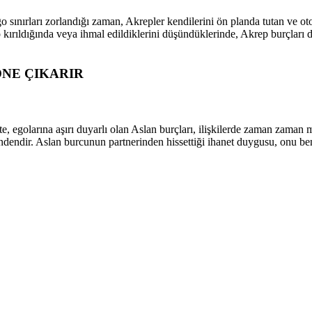
go sınırları zorlandığı zaman, Akrepler kendilerini ön planda tutan ve otor
o kırıldığında veya ihmal edildiklerini düşündüklerinde, Akrep burçları d
ÖNE ÇIKARIR
rlikte, egolarına aşırı duyarlı olan Aslan burçları, ilişkilerde zaman za
indendir. Aslan burcunun partnerinden hissettiği ihanet duygusu, onu ben