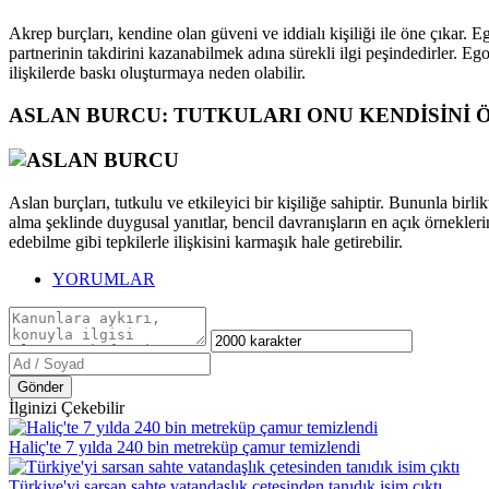
Akrep burçları, kendine olan güveni ve iddialı kişiliği ile öne çıkar. E
partnerinin takdirini kazanabilmek adına sürekli ilgi peşindedirler. Eg
ilişkilerde baskı oluşturmaya neden olabilir.
ASLAN BURCU: TUTKULARI ONU KENDİSİNİ 
Aslan burçları, tutkulu ve etkileyici bir kişiliğe sahiptir. Bununla bi
alma şeklinde duygusal yanıtlar, bencil davranışların en açık örnekler
edebilme gibi tepkilerle ilişkisini karmaşık hale getirebilir.
YORUMLAR
Gönder
İlginizi Çekebilir
Haliç'te 7 yılda 240 bin metreküp çamur temizlendi
Türkiye'yi sarsan sahte vatandaşlık çetesinden tanıdık isim çıktı