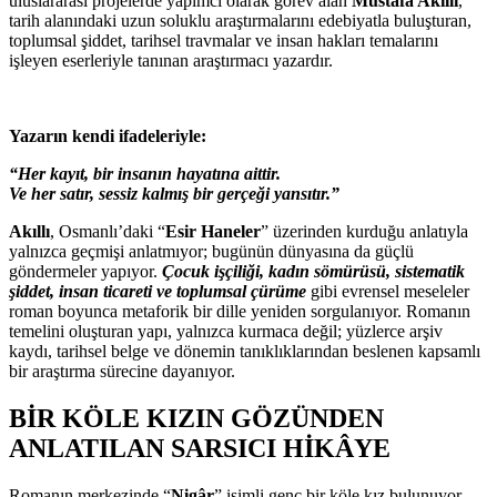
uluslararası projelerde yapımcı olarak görev alan
Mustafa Akıllı
,
tarih alanındaki uzun soluklu araştırmalarını edebiyatla buluşturan,
toplumsal şiddet, tarihsel travmalar ve insan hakları temalarını
işleyen eserleriyle tanınan araştırmacı yazardır.
Yazarın kendi ifadeleriyle:
“Her kayıt, bir insanın hayatına aittir.
Ve her satır, sessiz kalmış bir gerçeği yansıtır.”
Akıllı
, Osmanlı’daki “
Esir Haneler
” üzerinden kurduğu anlatıyla
yalnızca geçmişi anlatmıyor; bugünün dünyasına da güçlü
göndermeler yapıyor.
Çocuk işçiliği, kadın sömürüsü, sistematik
şiddet, insan ticareti ve toplumsal çürüme
gibi evrensel meseleler
roman boyunca metaforik bir dille yeniden sorgulanıyor. Romanın
temelini oluşturan yapı, yalnızca kurmaca değil; yüzlerce arşiv
kaydı, tarihsel belge ve dönemin tanıklıklarından beslenen kapsamlı
bir araştırma sürecine dayanıyor.
BİR KÖLE KIZIN GÖZÜNDEN
ANLATILAN SARSICI HİKÂYE
Romanın merkezinde “
Nigâr
” isimli genç bir köle kız bulunuyor.