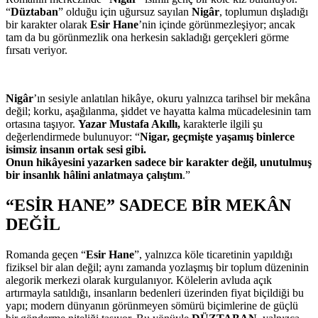
“
Düztaban
” olduğu için uğursuz sayılan
Nigâr
, toplumun dışladığı
bir karakter olarak
Esir Hane
’nin içinde görünmezleşiyor; ancak
tam da bu görünmezlik ona herkesin sakladığı gerçekleri görme
fırsatı veriyor.
Nigâr
’ın sesiyle anlatılan hikâye, okuru yalnızca tarihsel bir mekâna
değil; korku, aşağılanma, şiddet ve hayatta kalma mücadelesinin tam
ortasına taşıyor.
Yazar Mustafa Akıllı,
karakterle ilgili şu
değerlendirmede bulunuyor: “
Nigar, geçmişte yaşamış binlerce
isimsiz insanın ortak sesi gibi.
Onun hikâyesini yazarken sadece bir karakter değil, unutulmuş
bir insanlık hâlini anlatmaya çalıştım
.”
“ESİR HANE” SADECE BİR MEKÂN
DEĞİL
Romanda geçen “
Esir Hane
”, yalnızca köle ticaretinin yapıldığı
fiziksel bir alan değil; aynı zamanda yozlaşmış bir toplum düzeninin
alegorik merkezi olarak kurgulanıyor. Kölelerin avluda açık
artırmayla satıldığı, insanların bedenleri üzerinden fiyat biçildiği bu
yapı; modern dünyanın görünmeyen sömürü biçimlerine de güçlü