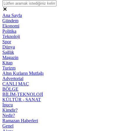
Ana Sayfa
Gündem
Ekonomi
Politika
Teknoloji
Spor
Dünya
Sağlık
Magazin
Kitap
Turizm
Altın Kızların Mutfağı
Advertorial
CANLI MAÇ
BÖLGE
BİLİM-TEKNOLOJİ
KÜLTÜR - SANAT
İpucu
Kimdir?
Nedir?
Ramazan Haberleri
Genel