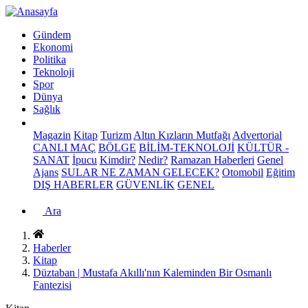
Gündem
Ekonomi
Politika
Teknoloji
Spor
Dünya
Sağlık
Magazin
Kitap
Turizm
Altın Kızların Mutfağı
Advertorial
CANLI MAÇ
BÖLGE
BİLİM-TEKNOLOJİ
KÜLTÜR -
SANAT
İpucu
Kimdir?
Nedir?
Ramazan Haberleri
Genel
Ajans
SULAR NE ZAMAN GELECEK?
Otomobil
Eğitim
DIŞ HABERLER
GÜVENLİK
GENEL
Ara
Haberler
Kitap
Düztaban | Mustafa Akıllı'nın Kaleminden Bir Osmanlı
Fantezisi