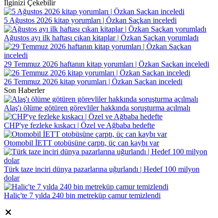
İlginizi Çekebilir
5 Ağustos 2026 kitap yorumları | Özkan Saçkan inceledi
Ağustos ayı ilk haftası çıkan kitaplar | Özkan Saçkan yorumladı
29 Temmuz 2026 haftanın kitap yorumları | Özkan Saçkan inceledi
26 Temmuz 2026 kitap yorumları | Özkan Saçkan inceledi
Son Haberler
Alaş'ı ölüme götüren görevliler hakkında soruşturma açılmalı
CHP'ye fezleke kıskacı | Özel ve Ağbaba hedefte
Otomobil İETT otobüsüne çarptı, üç can kaybı var
Türk taze inciri dünya pazarlarına uğurlandı | Hedef 100 milyon
dolar
Haliç'te 7 yılda 240 bin metreküp çamur temizlendi