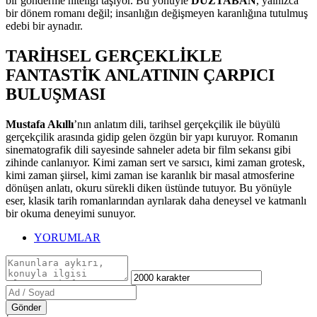
bir gönderme niteliği taşıyor. Bu yönüyle
DÜZTABAN
, yalnızca
bir dönem romanı değil; insanlığın değişmeyen karanlığına tutulmuş
edebi bir aynadır.
TARİHSEL GERÇEKLİKLE
FANTASTİK ANLATININ ÇARPICI
BULUŞMASI
Mustafa Akıllı
’nın anlatım dili, tarihsel gerçekçilik ile büyülü
gerçekçilik arasında gidip gelen özgün bir yapı kuruyor. Romanın
sinematografik dili sayesinde sahneler adeta bir film sekansı gibi
zihinde canlanıyor. Kimi zaman sert ve sarsıcı, kimi zaman grotesk,
kimi zaman şiirsel, kimi zaman ise karanlık bir masal atmosferine
dönüşen anlatı, okuru sürekli diken üstünde tutuyor. Bu yönüyle
eser, klasik tarih romanlarından ayrılarak daha deneysel ve katmanlı
bir okuma deneyimi sunuyor.
YORUMLAR
Gönder