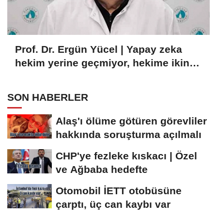
Prof. Dr. Ergün Yücel | Yapay zeka
hekim yerine geçmiyor, hekime ikinci
göz oluyor
SON HABERLER
Alaş'ı ölüme götüren görevliler
hakkında soruşturma açılmalı
CHP'ye fezleke kıskacı | Özel
ve Ağbaba hedefte
Otomobil İETT otobüsüne
çarptı, üç can kaybı var