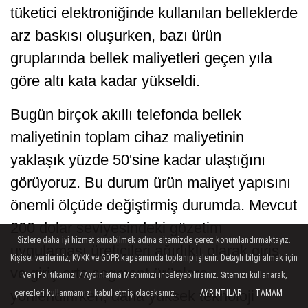
tüketici elektroniğinde kullanılan belleklerde
arz baskısı oluşurken, bazı ürün
gruplarında bellek maliyetleri geçen yıla
göre altı kata kadar yükseldi.
Bugün birçok akıllı telefonda bellek
maliyetinin toplam cihaz maliyetinin
yaklaşık yüzde 50'sine kadar ulaştığını
görüyoruz. Bu durum ürün maliyet yapısını
önemli ölçüde değiştirmiş durumda. Mevcut
200 dolar seviyesindeki gözetim
Sizlere daha iyi hizmet sunabilmek adına sitemizde çerez konumlandırmaktayız.
uygulaması üreticileri ağırlıklı olarak giriş
Kişisel verileriniz, KVKK ve GDPR kapsamında toplanıp işlenir. Detaylı bilgi almak için
ve giriş-orta segment ürünlere
Veri Politikamızı / Aydınlatma Metnimizi inceleyebilirsiniz. Sitemizi kullanarak,
yönlendirirken, daha yüksek teknoloji
çerezleri kullanmamızı kabul etmiş olacaksınız.
AYRINTILAR
TAMAM