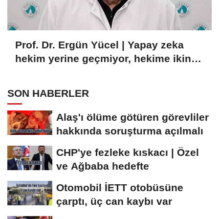
Prof. Dr. Ergün Yücel | Yapay zeka
hekim yerine geçmiyor, hekime ikinci
göz oluyor
SON HABERLER
Alaş'ı ölüme götüren görevliler
hakkında soruşturma açılmalı
CHP'ye fezleke kıskacı | Özel
ve Ağbaba hedefte
Otomobil İETT otobüsüne
çarptı, üç can kaybı var