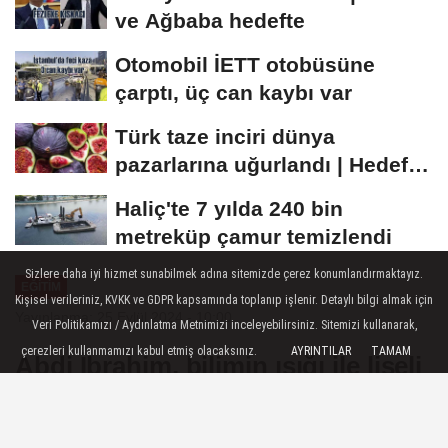
ve Ağbaba hedefte
Otomobil İETT otobüsüne
çarptı, üç can kaybı var
Türk taze inciri dünya
pazarlarına uğurlandı | Hedef
100 milyon dolar
Haliç'te 7 yılda 240 bin
metreküp çamur temizlendi
Sizlere daha iyi hizmet sunabilmek adına sitemizde çerez konumlandırmaktayız.
EĞITIM
Kişisel verileriniz, KVKK ve GDPR kapsamında toplanıp işlenir. Detaylı bilgi almak için
Yayınlanma: 25 Eylül 2024 - 10:00
Veri Politikamızı / Aydınlatma Metnimizi inceleyebilirsiniz. Sitemizi kullanarak,
çerezleri kullanmamızı kabul etmiş olacaksınız.
AYRINTILAR
TAMAM
Abdi İbrahim, bilimin ışığı ile liseli
gençleri aydınlatıyor