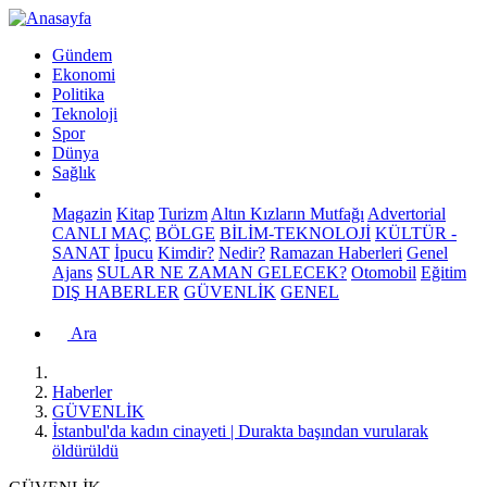
Gündem
Ekonomi
Politika
Teknoloji
Spor
Dünya
Sağlık
Magazin
Kitap
Turizm
Altın Kızların Mutfağı
Advertorial
CANLI MAÇ
BÖLGE
BİLİM-TEKNOLOJİ
KÜLTÜR -
SANAT
İpucu
Kimdir?
Nedir?
Ramazan Haberleri
Genel
Ajans
SULAR NE ZAMAN GELECEK?
Otomobil
Eğitim
DIŞ HABERLER
GÜVENLİK
GENEL
Ara
Haberler
GÜVENLİK
İstanbul'da kadın cinayeti | Durakta başından vurularak
öldürüldü