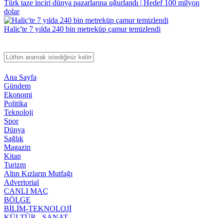
Türk taze inciri dünya pazarlarına uğurlandı | Hedef 100 milyon
dolar
Haliç'te 7 yılda 240 bin metreküp çamur temizlendi
Ana Sayfa
Gündem
Ekonomi
Politika
Teknoloji
Spor
Dünya
Sağlık
Magazin
Kitap
Turizm
Altın Kızların Mutfağı
Advertorial
CANLI MAÇ
BÖLGE
BİLİM-TEKNOLOJİ
KÜLTÜR - SANAT