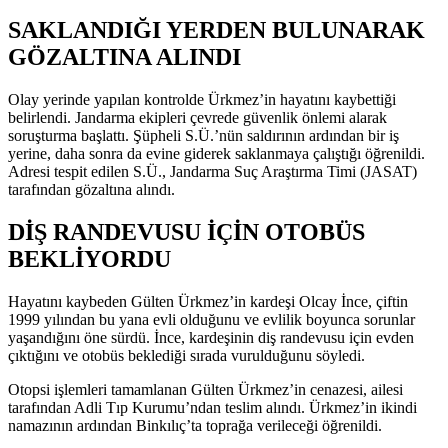
SAKLANDIĞI YERDEN BULUNARAK
GÖZALTINA ALINDI
Olay yerinde yapılan kontrolde Ürkmez’in hayatını kaybettiği
belirlendi. Jandarma ekipleri çevrede güvenlik önlemi alarak
soruşturma başlattı. Şüpheli S.Ü.’nün saldırının ardından bir iş
yerine, daha sonra da evine giderek saklanmaya çalıştığı öğrenildi.
Adresi tespit edilen S.Ü., Jandarma Suç Araştırma Timi (JASAT)
tarafından gözaltına alındı.
DİŞ RANDEVUSU İÇİN OTOBÜS
BEKLİYORDU
Hayatını kaybeden Gülten Ürkmez’in kardeşi Olcay İnce, çiftin
1999 yılından bu yana evli olduğunu ve evlilik boyunca sorunlar
yaşandığını öne sürdü. İnce, kardeşinin diş randevusu için evden
çıktığını ve otobüs beklediği sırada vurulduğunu söyledi.
Otopsi işlemleri tamamlanan Gülten Ürkmez’in cenazesi, ailesi
tarafından Adli Tıp Kurumu’ndan teslim alındı. Ürkmez’in ikindi
namazının ardından Binkılıç’ta toprağa verileceği öğrenildi.