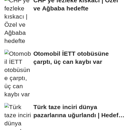
CHP'ye fezleke kıskacı | Özel
ve Ağbaba hedefte
Otomobil İETT otobüsüne
çarptı, üç can kaybı var
Türk taze inciri dünya
pazarlarına uğurlandı | Hedef
100 milyon dolar