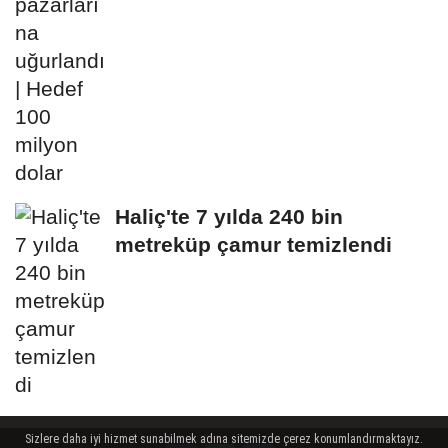
Haliç'te 7 yılda 240 bin
metreküp çamur temizlendi
Sizlere daha iyi hizmet sunabilmek adına sitemizde çerez konumlandırmaktayız.