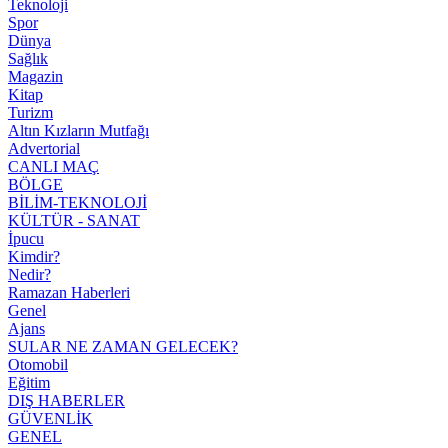
Teknoloji
Spor
Dünya
Sağlık
Magazin
Kitap
Turizm
Altın Kızların Mutfağı
Advertorial
CANLI MAÇ
BÖLGE
BİLİM-TEKNOLOJİ
KÜLTÜR - SANAT
İpucu
Kimdir?
Nedir?
Ramazan Haberleri
Genel
Ajans
SULAR NE ZAMAN GELECEK?
Otomobil
Eğitim
DIŞ HABERLER
GÜVENLİK
GENEL