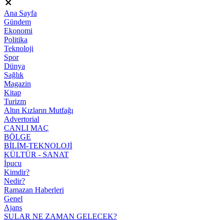
Ana Sayfa
Gündem
Ekonomi
Politika
Teknoloji
Spor
Dünya
Sağlık
Magazin
Kitap
Turizm
Altın Kızların Mutfağı
Advertorial
CANLI MAÇ
BÖLGE
BİLİM-TEKNOLOJİ
KÜLTÜR - SANAT
İpucu
Kimdir?
Nedir?
Ramazan Haberleri
Genel
Ajans
SULAR NE ZAMAN GELECEK?