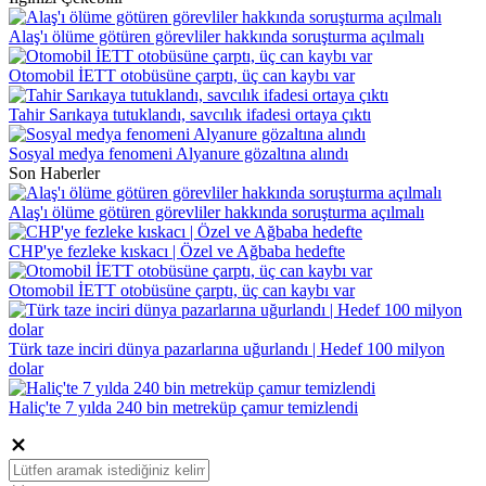
Alaş'ı ölüme götüren görevliler hakkında soruşturma açılmalı
Otomobil İETT otobüsüne çarptı, üç can kaybı var
Tahir Sarıkaya tutuklandı, savcılık ifadesi ortaya çıktı
Sosyal medya fenomeni Alyanure gözaltına alındı
Son Haberler
Alaş'ı ölüme götüren görevliler hakkında soruşturma açılmalı
CHP'ye fezleke kıskacı | Özel ve Ağbaba hedefte
Otomobil İETT otobüsüne çarptı, üç can kaybı var
Türk taze inciri dünya pazarlarına uğurlandı | Hedef 100 milyon
dolar
Haliç'te 7 yılda 240 bin metreküp çamur temizlendi