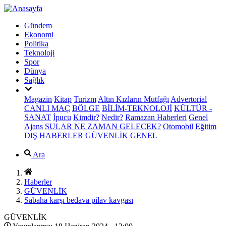
Gündem
Ekonomi
Politika
Teknoloji
Spor
Dünya
Sağlık
Magazin
Kitap
Turizm
Altın Kızların Mutfağı
Advertorial
CANLI MAÇ
BÖLGE
BİLİM-TEKNOLOJİ
KÜLTÜR -
SANAT
İpucu
Kimdir?
Nedir?
Ramazan Haberleri
Genel
Ajans
SULAR NE ZAMAN GELECEK?
Otomobil
Eğitim
DIŞ HABERLER
GÜVENLİK
GENEL
Ara
Haberler
GÜVENLİK
Sabaha karşı bedava pilav kavgası
GÜVENLİK