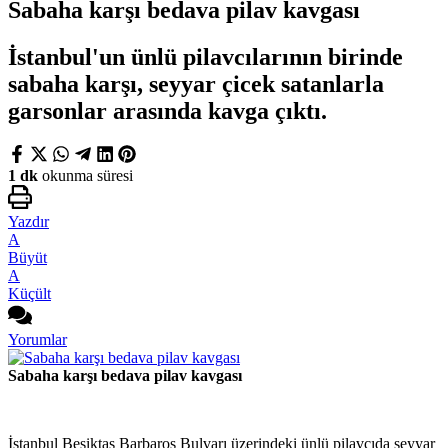
Sabaha karşı bedava pilav kavgası
İstanbul'un ünlü pilavcılarının birinde
sabaha karşı, seyyar çicek satanlarla
garsonlar arasında kavga çıktı.
1 dk
okunma süresi
Yazdır
A
Büyüt
A
Küçült
Yorumlar
Sabaha karşı bedava pilav kavgası
İstanbul Beşiktaş Barbaros Bulvarı üzerindeki ünlü pilavcıda seyyar