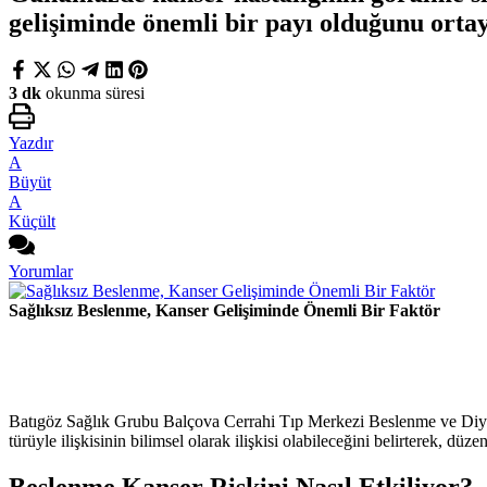
gelişiminde önemli bir payı olduğunu orta
3 dk
okunma süresi
Yazdır
A
Büyüt
A
Küçült
Yorumlar
Sağlıksız Beslenme, Kanser Gelişiminde Önemli Bir Faktör
Batıgöz Sağlık Grubu Balçova Cerrahi Tıp Merkezi Beslenme ve Diyet
türüyle ilişkisinin bilimsel olarak ilişkisi olabileceğini belirterek, d
Beslenme Kanser Riskini Nasıl Etkiliyor?