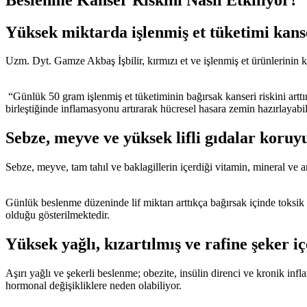
Yüksek miktarda işlenmiş et tüketimi kanse
Uzm. Dyt. Gamze Akbaş İşbilir, kırmızı et ve işlenmiş et ürünlerinin ka
“Günlük 50 gram işlenmiş et tüketiminin bağırsak kanseri riskini arttır
birleştiğinde inflamasyonu artırarak hücresel hasara zemin hazırlayabil
Sebze, meyve ve yüksek lifli gıdalar koruy
Sebze, meyve, tam tahıl ve baklagillerin içerdiği vitamin, mineral ve an
Günlük beslenme düzeninde lif miktarı arttıkça bağırsak içinde toksik 
olduğu gösterilmektedir.
Yüksek yağlı, kızartılmış ve rafine şeker i
Aşırı yağlı ve şekerli beslenme; obezite, insülin direnci ve kronik in
hormonal değişikliklere neden olabiliyor.