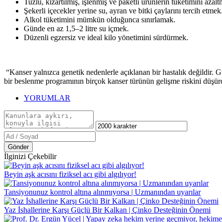
Tuzlu, kızartılmış, işlenmiş ve paketli ürünlerin tüketimini azal
Şekerli içecekler yerine su, ayran ve bitki çaylarını tercih etmek
Alkol tüketimini mümkün olduğunca sınırlamak.
Günde en az 1,5–2 litre su içmek.
Düzenli egzersiz ve ideal kilo yönetimini sürdürmek.
“Kanser yalnızca genetik nedenlerle açıklanan bir hastalık değildir. 
bir beslenme programının birçok kanser türünün gelişme riskini düşü
YORUMLAR
Gönder
İlginizi Çekebilir
Beyin aşk acısını fiziksel acı gibi algılıyor!
Tansiyonunuz kontrol altına alınmıyorsa | Uzmanından uyarılar
Yaz İshallerine Karşı Güçlü Bir Kalkan | Çinko Desteğinin Önemi