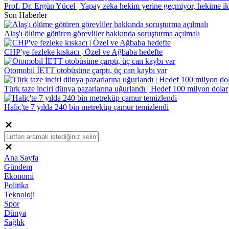
Prof. Dr. Ergün Yücel | Yapay zeka hekim yerine geçmiyor, hekime ik
Son Haberler
Alaş'ı ölüme götüren görevliler hakkında soruşturma açılmalı
CHP'ye fezleke kıskacı | Özel ve Ağbaba hedefte
Otomobil İETT otobüsüne çarptı, üç can kaybı var
Türk taze inciri dünya pazarlarına uğurlandı | Hedef 100 milyon dolar
Haliç'te 7 yılda 240 bin metreküp çamur temizlendi
Ana Sayfa
Gündem
Ekonomi
Politika
Teknoloji
Spor
Dünya
Sağlık