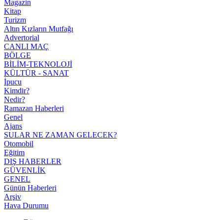
Magazin
Kitap
Turizm
Altın Kızların Mutfağı
Advertorial
CANLI MAÇ
BÖLGE
BİLİM-TEKNOLOJİ
KÜLTÜR - SANAT
İpucu
Kimdir?
Nedir?
Ramazan Haberleri
Genel
Ajans
SULAR NE ZAMAN GELECEK?
Otomobil
Eğitim
DIŞ HABERLER
GÜVENLİK
GENEL
Günün Haberleri
Arşiv
Hava Durumu