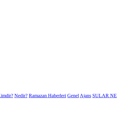
imdir?
Nedir?
Ramazan Haberleri
Genel
Ajans
SULAR NE