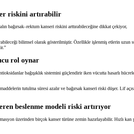
r riskini artırabilir
lın bağırsak–rektum kanseri riskini arttırabileceğine dikkat çekiyor,
abileceği bilimsel olarak gösterilmiştir. Özellikle işlenmiş etlerin uzun
ir.”
ucu rol oynar
tioksidanlar bağışıklık sistemini güçlendirir iken vücutta hasarlı hücrele
maddelerin tutulma süresi azalır ve bağırsak kanseri riski düşer. Lif aç
çeren beslenme modeli riski artırıyor
flamasyon üzerinden birçok kanser türüne zemin hazırlayabilir. Hızlı kan