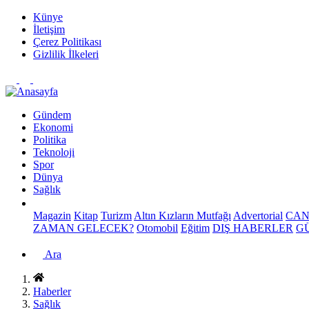
Künye
İletişim
Çerez Politikası
Gizlilik İlkeleri
Gündem
Ekonomi
Politika
Teknoloji
Spor
Dünya
Sağlık
Magazin
Kitap
Turizm
Altın Kızların Mutfağı
Advertorial
CAN
ZAMAN GELECEK?
Otomobil
Eğitim
DIŞ HABERLER
G
Ara
Haberler
Sağlık