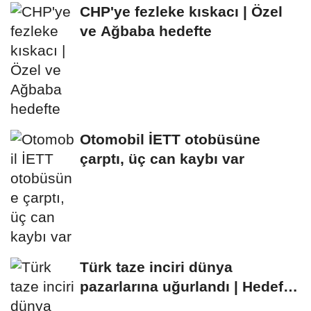
CHP'ye fezleke kıskacı | Özel
ve Ağbaba hedefte
Otomobil İETT otobüsüne
çarptı, üç can kaybı var
Türk taze inciri dünya
pazarlarına uğurlandı | Hedef
100 milyon dolar