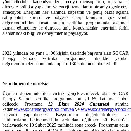
yöneticilerini, akademisyenleri, medya mensuplarını, uluslararası
düzeyde politika yapıcıları ve enerji uzmanlarını bir araya getirmeyi
amaçlıyor. Enerjinin her alanında kapsamlı ve geniş bakış açısına
sahip olma, küresel ve bölgesel enerji konularını çok yönlü
değerlendirebilme fırsatı sunan sertifika programında alanında
uzman eğitmenler ve dünyaca ünlü konuşmacılar, enerjinin farklı
alanlarındaki bilgi ve deneyimlerini paylaşıyor.
2022 yılından bu yana 1400 kişinin üzerinde başvuru alan SOCAR
Energy School sertifika programına, titizlikle yapılan
değerlendirmeler sonucunda toplam 130 katılımcı kabul edildi.
Yeni dönem de ücretsiz
Üçüncü döneminde de ücretsiz gerçekleştirilecek olan SOCAR
Energy School sertifika programına bu yıl 65 katılımcı kabul
edilecek. Programa
12 Ekim 2024 Cumartesi
gününe
kadar
www.socarenergyschool.com/en
ve
www.socarenergyschool.
başvuru yapılabilecek. Başvuruların değerlendirilmesi ve
katılımcıların belirlenmesinin ardından eğitimler 30 Kasım’da
başlayacak ve 10 Şubat 2025 tarihinde sona erecek. Programın açılış
töreni ve ilk dersi, SOCAR Türkiye’nin Aliağa’daki üretim