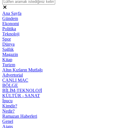
Ana Sayfa
Gündem
Ekonomi
Politika
Teknoloji
Spor
Dünya
Sağlık
Magazin
Kitap
Turizm
Altın Kızların Mutfağı
Advertorial
CANLI MAÇ
BÖLGE
BİLİM-TEKNOLOJİ
KÜLTÜR - SANAT
İpucu
Kimdir?
Nedir?
Ramazan Haberleri
Genel
Ajans