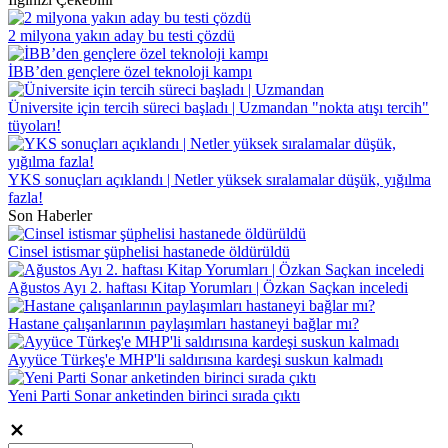
2 milyona yakın aday bu testi çözdü
İBB’den gençlere özel teknoloji kampı
Üniversite için tercih süreci başladı | Uzmandan "nokta atışı tercih"
tüyoları!
YKS sonuçları açıklandı | Netler yüksek sıralamalar düşük, yığılma
fazla!
Son Haberler
Cinsel istismar şüphelisi hastanede öldürüldü
Ağustos Ayı 2. haftası Kitap Yorumları | Özkan Saçkan inceledi
Hastane çalışanlarının paylaşımları hastaneyi bağlar mı?
Ayyüce Türkeş'e MHP'li saldırısına kardeşi suskun kalmadı
Yeni Parti Sonar anketinden birinci sırada çıktı