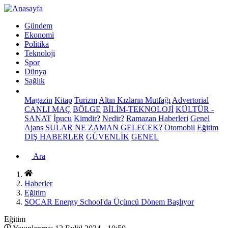
Gündem
Ekonomi
Politika
Teknoloji
Spor
Dünya
Sağlık
Magazin
Kitap
Turizm
Altın Kızların Mutfağı
Advertorial
CANLI MAÇ
BÖLGE
BİLİM-TEKNOLOJİ
KÜLTÜR -
SANAT
İpucu
Kimdir?
Nedir?
Ramazan Haberleri
Genel
Ajans
SULAR NE ZAMAN GELECEK?
Otomobil
Eğitim
DIŞ HABERLER
GÜVENLİK
GENEL
Ara
Haberler
Eğitim
SOCAR Energy School'da Üçüncü Dönem Başlıyor
Eğitim