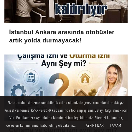
İstanbul Ankara arasında otobüsler
artık yolda durmayacak!
Sizlere daha iyi hizmet sunabilmek adına sitemizde çerez konumlandırmaktayız.
Kişisel verileriniz, KVKK ve GDPR kapsamında toplanıp işlenir. Detaylı bilgi almak için
Veri Politikamızı / Aydınlatma Metnimizi inceleyebilirsiniz. Sitemizi kullanarak,
çerezleri kullanmamızı kabul etmiş olacaksınız.
AYRINTILAR
TAMAM
Çalışma ve oturma izni aynı şey mi?