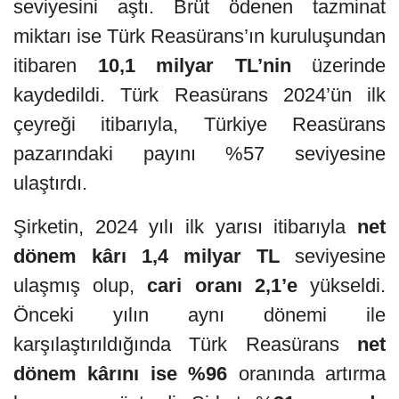
seviyesini aştı. Brüt ödenen tazminat
miktarı ise Türk Reasürans’ın kuruluşundan
itibaren
10,1 milyar TL’nin
üzerinde
kaydedildi. Türk Reasürans 2024’ün ilk
çeyreği itibarıyla, Türkiye Reasürans
pazarındaki payını %57 seviyesine
ulaştırdı.
Şirketin, 2024 yılı ilk yarısı itibarıyla
net
dönem kârı 1,4 milyar TL
seviyesine
ulaşmış olup,
cari oranı 2,1’e
yükseldi.
Önceki yılın aynı dönemi ile
karşılaştırıldığında Türk Reasürans
net
dönem kârını ise %96
oranında artırma