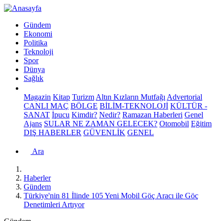
Gündem
Ekonomi
Politika
Teknoloji
Spor
Dünya
Sağlık
Magazin
Kitap
Turizm
Altın Kızların Mutfağı
Advertorial
CANLI MAÇ
BÖLGE
BİLİM-TEKNOLOJİ
KÜLTÜR -
SANAT
İpucu
Kimdir?
Nedir?
Ramazan Haberleri
Genel
Ajans
SULAR NE ZAMAN GELECEK?
Otomobil
Eğitim
DIŞ HABERLER
GÜVENLİK
GENEL
Ara
Haberler
Gündem
Türkiye'nin 81 İlinde 105 Yeni Mobil Göç Aracı ile Göç
Denetimleri Artıyor