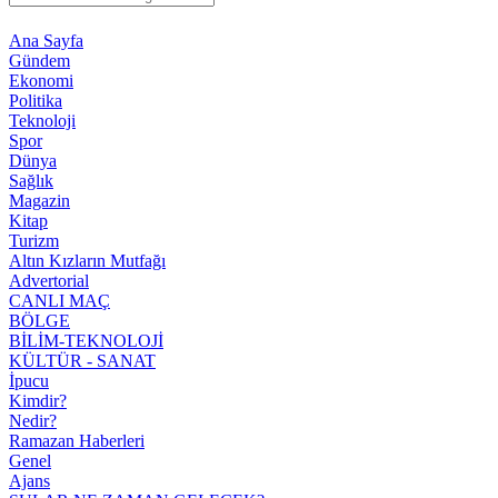
Ana Sayfa
Gündem
Ekonomi
Politika
Teknoloji
Spor
Dünya
Sağlık
Magazin
Kitap
Turizm
Altın Kızların Mutfağı
Advertorial
CANLI MAÇ
BÖLGE
BİLİM-TEKNOLOJİ
KÜLTÜR - SANAT
İpucu
Kimdir?
Nedir?
Ramazan Haberleri
Genel
Ajans