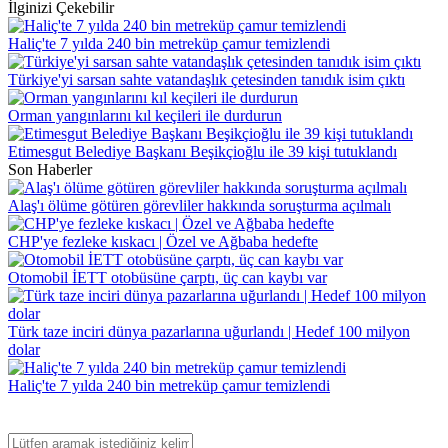
İlginizi Çekebilir
Haliç'te 7 yılda 240 bin metreküp çamur temizlendi
Türkiye'yi sarsan sahte vatandaşlık çetesinden tanıdık isim çıktı
Orman yangınlarını kıl keçileri ile durdurun
Etimesgut Belediye Başkanı Beşikçioğlu ile 39 kişi tutuklandı
Son Haberler
Alaş'ı ölüme götüren görevliler hakkında soruşturma açılmalı
CHP'ye fezleke kıskacı | Özel ve Ağbaba hedefte
Otomobil İETT otobüsüne çarptı, üç can kaybı var
Türk taze inciri dünya pazarlarına uğurlandı | Hedef 100 milyon
dolar
Haliç'te 7 yılda 240 bin metreküp çamur temizlendi