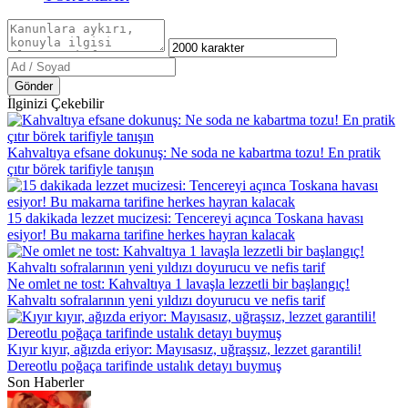
Gönder
İlginizi Çekebilir
Kahvaltıya efsane dokunuş: Ne soda ne kabartma tozu! En pratik
çıtır börek tarifiyle tanışın
15 dakikada lezzet mucizesi: Tencereyi açınca Toskana havası
esiyor! Bu makarna tarifine herkes hayran kalacak
Ne omlet ne tost: Kahvaltıya 1 lavaşla lezzetli bir başlangıç!
Kahvaltı sofralarının yeni yıldızı doyurucu ve nefis tarif
Kıyır kıyır, ağızda eriyor: Mayısasız, uğraşsız, lezzet garantili!
Dereotlu poğaça tarifinde ustalık detayı buymuş
Son Haberler