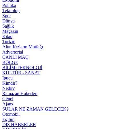
Ekonomi
Politika
Teknoloji
Spor
Dünya
Sağlık
Magazin
Kitap
Turizm
Altın Kızların Mutfağı
Advertorial
CANLI MAÇ
BÖLGE
BİLİM-TEKNOLOJİ
KÜLTÜR - SANAT
İpucu
Kimdir?
Nedir?
Ramazan Haberleri
Genel
Ajans
SULAR NE ZAMAN GELECEK?
Otomobil
Eğitim
DIŞ HABERLER