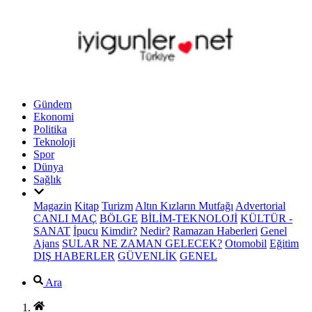
Gündem
Ekonomi
Politika
Teknoloji
Spor
Dünya
Sağlık
Magazin
Kitap
Turizm
Altın Kızların Mutfağı
Advertorial
CANLI MAÇ
BÖLGE
BİLİM-TEKNOLOJİ
KÜLTÜR -
SANAT
İpucu
Kimdir?
Nedir?
Ramazan Haberleri
Genel
Ajans
SULAR NE ZAMAN GELECEK?
Otomobil
Eğitim
DIŞ HABERLER
GÜVENLİK
GENEL
Ara