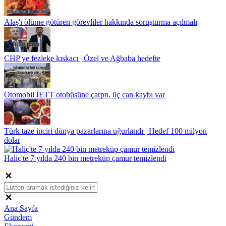
Alaş'ı ölüme götüren görevliler hakkında soruşturma açılmalı
CHP'ye fezleke kıskacı | Özel ve Ağbaba hedefte
Otomobil İETT otobüsüne çarptı, üç can kaybı var
Türk taze inciri dünya pazarlarına uğurlandı | Hedef 100 milyon
dolar
Haliç'te 7 yılda 240 bin metreküp çamur temizlendi
Ana Sayfa
Gündem