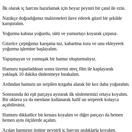
İlk olarak iç harcını hazırlamak için beyaz peyniri bir çatal ile ezin.
Nazikçe doğradığımız malzemeleri ilave ederek güzel bir şekilde
karıştıralım.
Yoğurma kabına yoğurdu, sütü ve yumurtayı koyarak çırpınız.
Güzelce çırptığımız karışıma tuz, kabartma tozu ve unu ekleyerek
yoğurma işlemine başlayalım.
Yapışmayan ve yumuşak bir hamur oluşturmalıyız.
Hamuru toparladıktan sonra üzerini streç film ile kaplayarak
yaklaşık 10 dakika dinlenmeye bırakalım.
Ardından hamuru un serpilen tezgaha alarak bir kez daha yoğuralım.
Sonrasında iki eşit parçaya ayırarak ilk süslememizi ortaya koyalım.
Bir oklava ya da merdane kullanarak hafif un serperek kolayca
açabilirsiniz.
Hamuru dikkatlice bir kenara koyalım ve diğer parçayı da hemen
hemen aynı ölçülerde açalım.
Açılan hamurun üstüne peynirli iç harcını aralıklarla koyalım.