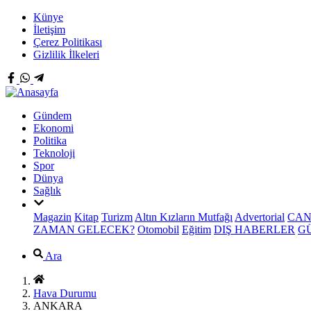
Künye
İletişim
Çerez Politikası
Gizlilik İlkeleri
Gündem
Ekonomi
Politika
Teknoloji
Spor
Dünya
Sağlık
Magazin
Kitap
Turizm
Altın Kızların Mutfağı
Advertorial
CAN
ZAMAN GELECEK?
Otomobil
Eğitim
DIŞ HABERLER
G
Ara
Hava Durumu
ANKARA