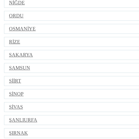
NİĞDE
ORDU
OSMANİYE
RİZE
SAKARYA
SAMSUN
SİİRT
SİNOP
SİVAS
ŞANLIURFA
ŞIRNAK