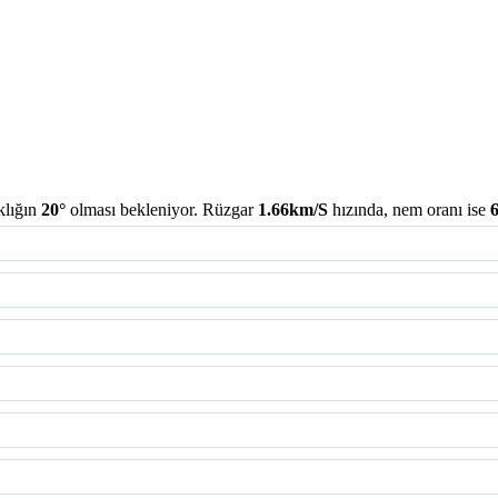
klığın
20°
olması bekleniyor. Rüzgar
1.66km/S
hızında, nem oranı ise