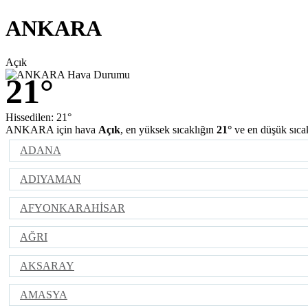
ANKARA
Açık
21°
Hissedilen: 21°
ANKARA için hava
Açık
, en yüksek sıcaklığın
21°
ve en düşük sıca
ADANA
ADIYAMAN
AFYONKARAHİSAR
AĞRI
AKSARAY
AMASYA