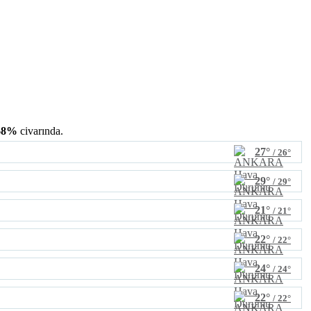
68%
civarında.
27°
/ 26°
29°
/ 29°
21°
/ 21°
22°
/ 22°
24°
/ 24°
22°
/ 22°