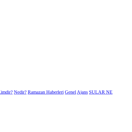
imdir?
Nedir?
Ramazan Haberleri
Genel
Ajans
SULAR NE