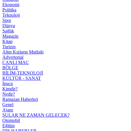
Ekonomi
Politika
Teknoloji
Spor
Dünya
Sağlık
Magazin
Kitap
Turizm
Altın Kızların Mutfağı
Advertorial
CANLI MAÇ
BÖLGE
BİLİM-TEKNOLOJİ
KÜLTÜR - SANAT
İpucu
Kimdir?
Nedir?
Ramazan Haberleri
Genel
Ajans
SULAR NE ZAMAN GELECEK?
Otomobil
Eğitim
DIŞ HABERLER