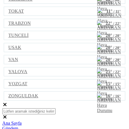
TOKAT
11°
/ 11°
TRABZON
22°
/ 22°
TUNCELİ
20°
/ 20°
UŞAK
20°
/ 20°
VAN
20°
/ 20°
YALOVA
25°
/ 22°
YOZGAT
15°
/ 15°
ZONGULDAK
16°
/ 16°
Ana Sayfa
Gündem