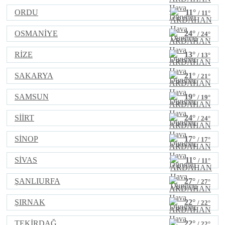
ORDU
11°
/ 11°
OSMANİYE
24°
/ 24°
RİZE
13°
/ 13°
SAKARYA
21°
/ 21°
SAMSUN
19°
/ 19°
SİİRT
24°
/ 24°
SİNOP
17°
/ 17°
SİVAS
11°
/ 11°
ŞANLIURFA
27°
/ 27°
ŞIRNAK
22°
/ 22°
TEKİRDAĞ
22°
/ 22°