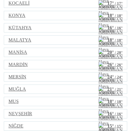
KOCAELİ
17°
/ 17°
KONYA
18°
/ 18°
KÜTAHYA
16°
/ 16°
MALATYA
18°
/ 18°
MANİSA
20°
/ 20°
MARDİN
26°
/ 26°
MERSİN
24°
/ 24°
MUĞLA
21°
/ 21°
MUŞ
18°
/ 18°
NEVŞEHİR
16°
/ 16°
NİĞDE
15°
/ 15°