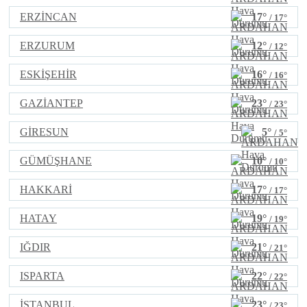
ERZİNCAN
17°
/ 17°
ERZURUM
12°
/ 12°
ESKİŞEHİR
16°
/ 16°
GAZİANTEP
23°
/ 23°
GİRESUN
5°
/ 5°
GÜMÜŞHANE
10°
/ 10°
HAKKARİ
17°
/ 17°
HATAY
19°
/ 19°
IĞDIR
21°
/ 21°
ISPARTA
22°
/ 22°
İSTANBUL
23°
/ 23°