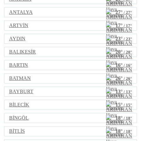
ANTALYA
27°
/ 27°
ARTVİN
17°
/ 17°
AYDIN
23°
/ 23°
BALIKESİR
20°
/ 20°
BARTIN
16°
/ 16°
BATMAN
26°
/ 26°
BAYBURT
13°
/ 13°
BİLECİK
15°
/ 15°
BİNGÖL
18°
/ 18°
BİTLİS
18°
/ 18°