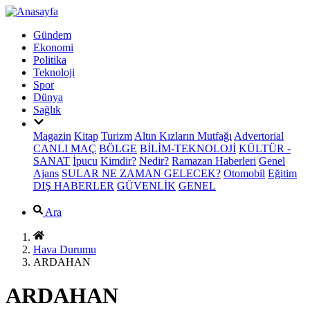
Gündem
Ekonomi
Politika
Teknoloji
Spor
Dünya
Sağlık
Magazin
Kitap
Turizm
Altın Kızların Mutfağı
Advertorial
CANLI MAÇ
BÖLGE
BİLİM-TEKNOLOJİ
KÜLTÜR -
SANAT
İpucu
Kimdir?
Nedir?
Ramazan Haberleri
Genel
Ajans
SULAR NE ZAMAN GELECEK?
Otomobil
Eğitim
DIŞ HABERLER
GÜVENLİK
GENEL
Ara
Hava Durumu
ARDAHAN
ARDAHAN