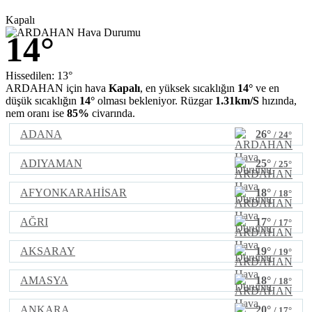
Kapalı
14°
Hissedilen: 13°
ARDAHAN için hava
Kapalı
, en yüksek sıcaklığın
14°
ve en
düşük sıcaklığın
14°
olması bekleniyor. Rüzgar
1.31km/S
hızında,
nem oranı ise
85%
civarında.
ADANA
26°
/ 24°
ADIYAMAN
25°
/ 25°
AFYONKARAHİSAR
18°
/ 18°
AĞRI
17°
/ 17°
AKSARAY
19°
/ 19°
AMASYA
18°
/ 18°
ANKARA
20°
/ 17°