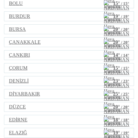
BOLU
15°
/ 15°
BURDUR
19°
/ 19°
BURSA
20°
/ 20°
ÇANAKKALE
20°
/ 20°
ÇANKIRI
14°
/ 14°
ÇORUM
15°
/ 15°
DENİZLİ
23°
/ 23°
DİYARBAKIR
25°
/ 25°
DÜZCE
20°
/ 20°
EDİRNE
18°
/ 18°
ELAZIĞ
19°
/ 19°