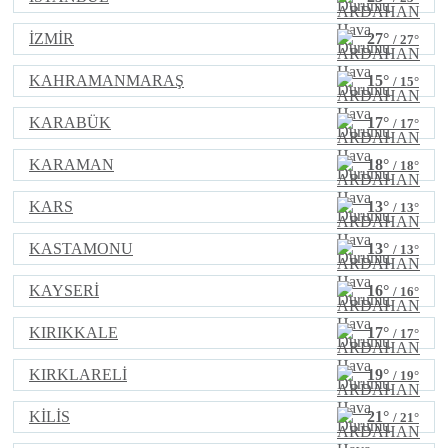
İZMİR
27°
/ 27°
KAHRAMANMARAŞ
15°
/ 15°
KARABÜK
17°
/ 17°
KARAMAN
18°
/ 18°
KARS
13°
/ 13°
KASTAMONU
13°
/ 13°
KAYSERİ
16°
/ 16°
KIRIKKALE
17°
/ 17°
KIRKLARELİ
19°
/ 19°
KİLİS
21°
/ 21°