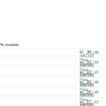
4%
civarında.
30°
/ 30°
33°
/ 33°
25°
/ 25°
26°
/ 26°
26°
/ 26°
27°
/ 27°