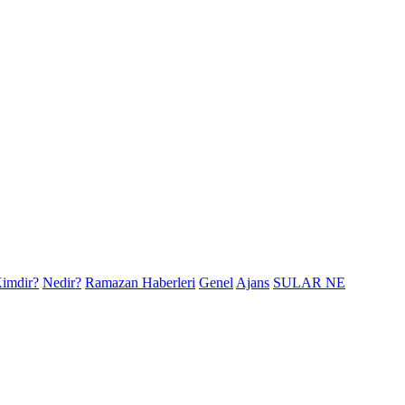
imdir?
Nedir?
Ramazan Haberleri
Genel
Ajans
SULAR NE