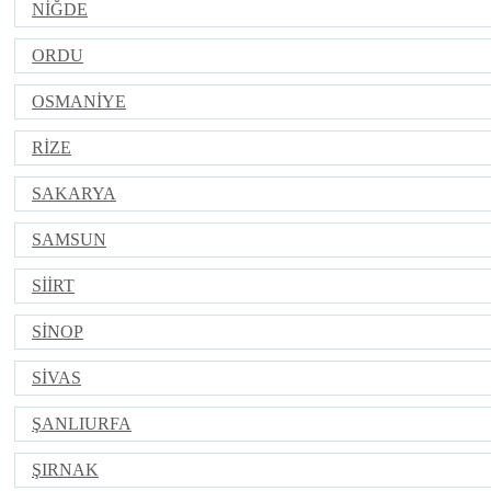
NİĞDE
ORDU
OSMANİYE
RİZE
SAKARYA
SAMSUN
SİİRT
SİNOP
SİVAS
ŞANLIURFA
ŞIRNAK