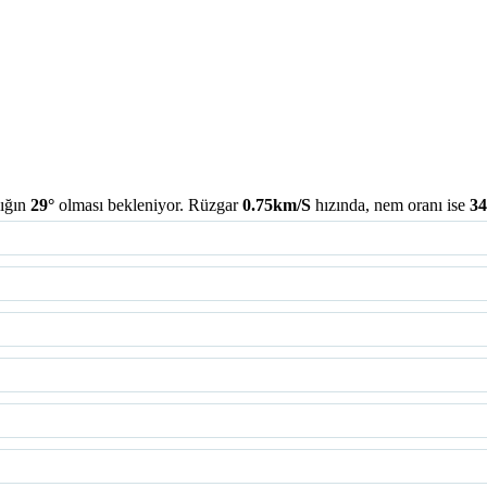
lığın
29°
olması bekleniyor. Rüzgar
0.75km/S
hızında, nem oranı ise
3