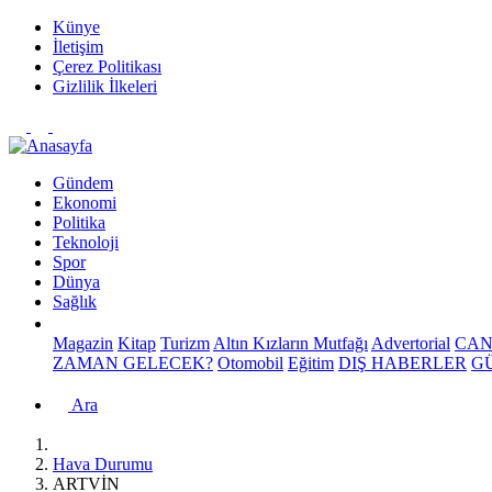
Künye
İletişim
Çerez Politikası
Gizlilik İlkeleri
Gündem
Ekonomi
Politika
Teknoloji
Spor
Dünya
Sağlık
Magazin
Kitap
Turizm
Altın Kızların Mutfağı
Advertorial
CAN
ZAMAN GELECEK?
Otomobil
Eğitim
DIŞ HABERLER
G
Ara
Hava Durumu
ARTVİN