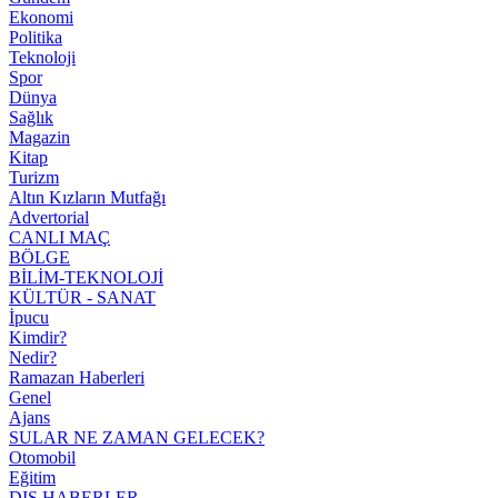
Ekonomi
Politika
Teknoloji
Spor
Dünya
Sağlık
Magazin
Kitap
Turizm
Altın Kızların Mutfağı
Advertorial
CANLI MAÇ
BÖLGE
BİLİM-TEKNOLOJİ
KÜLTÜR - SANAT
İpucu
Kimdir?
Nedir?
Ramazan Haberleri
Genel
Ajans
SULAR NE ZAMAN GELECEK?
Otomobil
Eğitim
DIŞ HABERLER