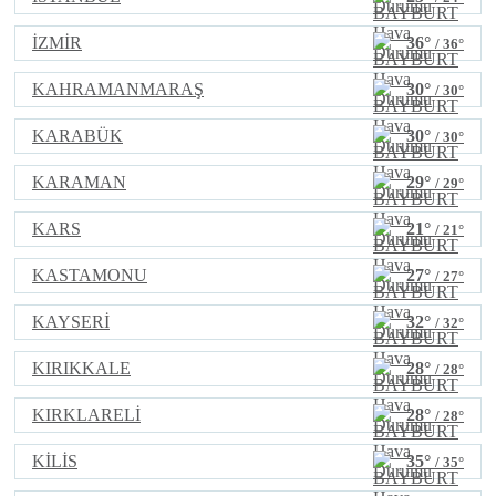
İZMİR
36°
/ 36°
KAHRAMANMARAŞ
30°
/ 30°
KARABÜK
30°
/ 30°
KARAMAN
29°
/ 29°
KARS
21°
/ 21°
KASTAMONU
27°
/ 27°
KAYSERİ
32°
/ 32°
KIRIKKALE
28°
/ 28°
KIRKLARELİ
28°
/ 28°
KİLİS
35°
/ 35°