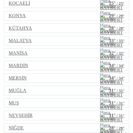
KOCAELİ
25°
/ 25°
KONYA
29°
/ 29°
KÜTAHYA
28°
/ 28°
MALATYA
33°
/ 33°
MANİSA
32°
/ 32°
MARDİN
34°
/ 34°
MERSİN
34°
/ 34°
MUĞLA
31°
/ 31°
MUŞ
31°
/ 31°
NEVŞEHİR
31°
/ 31°
NİĞDE
28°
/ 28°