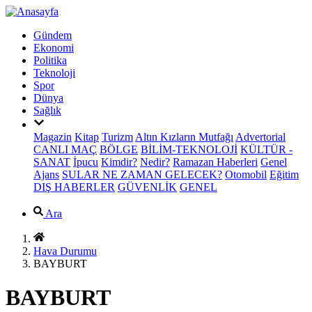
Gündem
Ekonomi
Politika
Teknoloji
Spor
Dünya
Sağlık
Magazin
Kitap
Turizm
Altın Kızların Mutfağı
Advertorial
CANLI MAÇ
BÖLGE
BİLİM-TEKNOLOJİ
KÜLTÜR -
SANAT
İpucu
Kimdir?
Nedir?
Ramazan Haberleri
Genel
Ajans
SULAR NE ZAMAN GELECEK?
Otomobil
Eğitim
DIŞ HABERLER
GÜVENLİK
GENEL
Ara
Hava Durumu
BAYBURT
BAYBURT