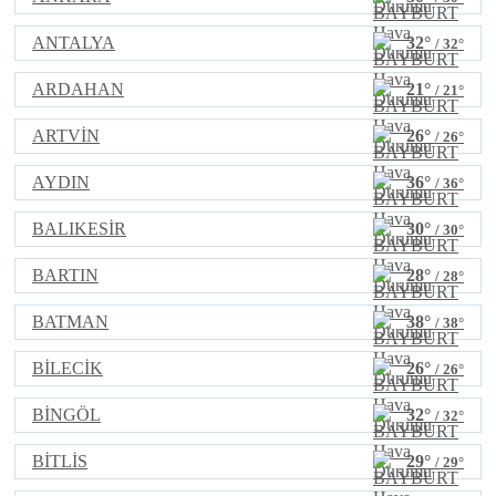
ANTALYA
32°
/ 32°
ARDAHAN
21°
/ 21°
ARTVİN
26°
/ 26°
AYDIN
36°
/ 36°
BALIKESİR
30°
/ 30°
BARTIN
28°
/ 28°
BATMAN
38°
/ 38°
BİLECİK
26°
/ 26°
BİNGÖL
32°
/ 32°
BİTLİS
29°
/ 29°