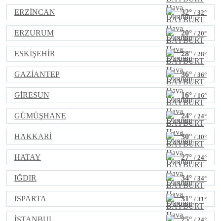
ERZİNCAN
32°
/ 32°
ERZURUM
20°
/ 20°
ESKİŞEHİR
28°
/ 28°
GAZİANTEP
36°
/ 36°
GİRESUN
16°
/ 16°
GÜMÜŞHANE
24°
/ 24°
HAKKARİ
30°
/ 30°
HATAY
27°
/ 24°
IĞDIR
34°
/ 34°
ISPARTA
31°
/ 31°
İSTANBUL
25°
/ 24°