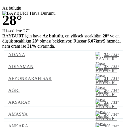
Az bulutlu
28°
Hissedilen: 27°
BAYBURT için hava
Az bulutlu
, en yüksek sıcaklığın
28°
ve en
düşük sıcaklığın
28°
olması bekleniyor. Rüzgar
6.07km/S
hızında,
nem oranı ise
31%
civarında.
ADANA
34°
/ 34°
ADIYAMAN
38°
/ 38°
AFYONKARAHİSAR
31°
/ 31°
AĞRI
26°
/ 26°
AKSARAY
32°
/ 32°
AMASYA
30°
/ 30°
ANKARA
30°
/ 30°