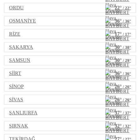
ORDU
22°
/ 22°
OSMANİYE
36°
/ 36°
RİZE
17°
/ 17°
SAKARYA
30°
/ 30°
SAMSUN
30°
/ 29°
SİİRT
36°
/ 36°
SİNOP
26°
/ 26°
SİVAS
26°
/ 26°
ŞANLIURFA
37°
/ 37°
ŞIRNAK
32°
/ 32°
TEKİRDAĞ
27°
/ 27°