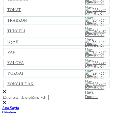
TOKAT
23°
/ 23°
TRABZON
20°
/ 20°
TUNCELİ
34°
/ 34°
UŞAK
33°
/ 33°
VAN
28°
/ 28°
YALOVA
28°
/ 24°
YOZGAT
29°
/ 29°
ZONGULDAK
28°
/ 28°
Ana Sayfa
Gündem