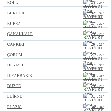
BOLU
25°
/ 25°
BURDUR
32°
/ 32°
BURSA
27°
/ 27°
ÇANAKKALE
29°
/ 29°
ÇANKIRI
26°
/ 26°
ÇORUM
27°
/ 27°
DENİZLİ
37°
/ 37°
DİYARBAKIR
36°
/ 36°
DÜZCE
29°
/ 29°
EDİRNE
31°
/ 31°
ELAZIĞ
34°
/ 34°