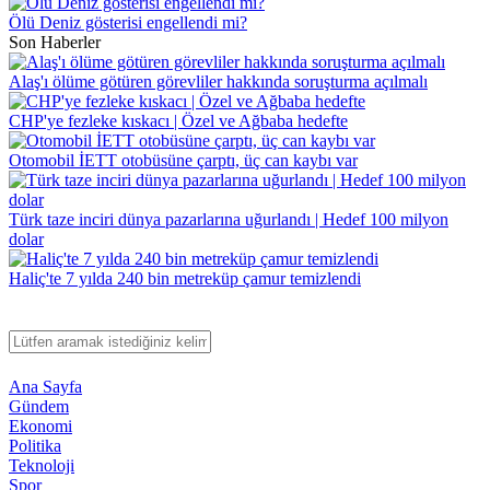
Ölü Deniz gösterisi engellendi mi?
Son Haberler
Alaş'ı ölüme götüren görevliler hakkında soruşturma açılmalı
CHP'ye fezleke kıskacı | Özel ve Ağbaba hedefte
Otomobil İETT otobüsüne çarptı, üç can kaybı var
Türk taze inciri dünya pazarlarına uğurlandı | Hedef 100 milyon
dolar
Haliç'te 7 yılda 240 bin metreküp çamur temizlendi
Ana Sayfa
Gündem
Ekonomi
Politika
Teknoloji
Spor