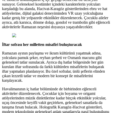
sunuyor. Geleneksel kostümler içindeki karakterlerin yolcuları
karşıladığı bu alanda, Hacivat-Karagöz gösterilerinden ebru ve hat
atölyelerine, dijital galaksi deneyiminden VR uzay yolculuğuna
kadar geniş bir yelpazede etkinlikler düzenlenecek. Çocuklu aileler
ayrıca, atlı karınca, dönme dolap, gondol ve trambolin gibi eğlenceli
aktivitelerle Ramazan neşesini doyasıya yaşayabilecekler.
İftar sofrası her milletten misafiri buluşturacak
Ramazan ayının paylaşma ve ikram kültürünü yaşatmak adına,
yolculara pamuk şeker, reyhan şerbeti ve Osmanlı macunu gibi
geleneksel tatlar sunulacak. Ayrıca dış hatlar bölgesinde her gün
kurulan iftar sofrasında da farklı kültürden misafirlerin buluşarak
iftar yapmaları planlanıyor. Bu özel sofralar, ünlü şeflerin elinden
çıkan lezzetli tatlar ve modern bir konsept ile misafirlerini
karşılayacak.
Havalimanının iç hatlar bölümünde de birbirinden eğlenceli
aktiviteler düzenlenecek. Çocuklar için boyama ve origami
atölyelerinden müzik dinletilerine kadar birçok etkinlikle yolcular,
uçuş öncesinde keyifli vakit geçirirken, geleneksel sanatlarla da
tanışma fırsatı bulacak. Holografik Karagöz-Hacivat gösterileri,
modern teknolojinin geleneksel anlatı sanatlarıyla nasıl buluştuğunu