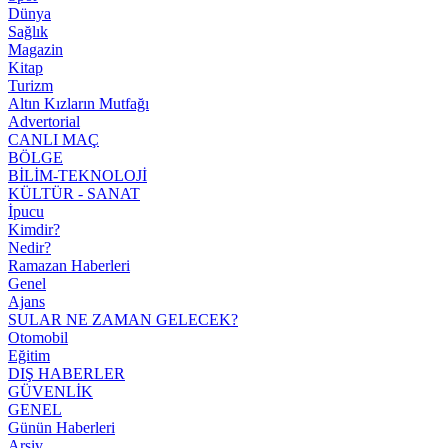
Dünya
Sağlık
Magazin
Kitap
Turizm
Altın Kızların Mutfağı
Advertorial
CANLI MAÇ
BÖLGE
BİLİM-TEKNOLOJİ
KÜLTÜR - SANAT
İpucu
Kimdir?
Nedir?
Ramazan Haberleri
Genel
Ajans
SULAR NE ZAMAN GELECEK?
Otomobil
Eğitim
DIŞ HABERLER
GÜVENLİK
GENEL
Günün Haberleri
Arşiv