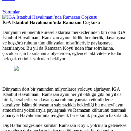
Yorumlar
İGA İstanbul Havalimanı’nda Ramazan Coşkusu
Dünyanın en önemli küresel aktarma merkezlerinden biri olan İGA
İstanbul Havalimanı, Ramazan ayının birlik, beraberlik, dayanışma
ve hoşgörü ruhunu tüm dünyadan misafirleriyle paylaşmaya
hazırlanıyor. Bu yıl da Ramazan Köyü’nden iftar sofralarına,
çocuklar için hazırlanan atölyelerden, eğlenceli aktivitelere kadar
pek çok etkinlik yolcuları bekliyor.
Dünyanın dört bir yanından milyonlarca yolcuyu ağırlayan İGA
İstanbul Havalimanı, Ramazan ayını her yıl olduğu gibi bu yıl da
birlik, beraberlik ve dayanışma ruhunu yansıtan etkinliklerle
karşılıyor. İslâm dünyasının sabırsızlıkla beklediği bu manevî ayın
atmosferini yolcularıyla paylaşmak ve Ramazan kültürünü tanıtmak
amacıyla Havalimanı’nda rengârenk bir etkinlik programı hazırlandı.
Dış Hatlar bölgesinde kurulan Ramazan Köyü, yolculara geleneksel
ve modern dokunuşların iç içe geçtiği benzersiz bir deneyim