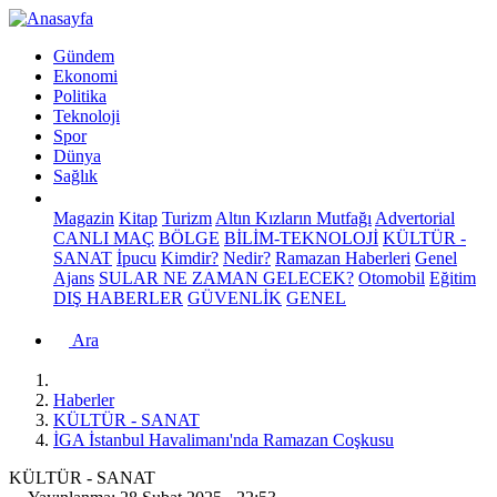
Gündem
Ekonomi
Politika
Teknoloji
Spor
Dünya
Sağlık
Magazin
Kitap
Turizm
Altın Kızların Mutfağı
Advertorial
CANLI MAÇ
BÖLGE
BİLİM-TEKNOLOJİ
KÜLTÜR -
SANAT
İpucu
Kimdir?
Nedir?
Ramazan Haberleri
Genel
Ajans
SULAR NE ZAMAN GELECEK?
Otomobil
Eğitim
DIŞ HABERLER
GÜVENLİK
GENEL
Ara
Haberler
KÜLTÜR - SANAT
İGA İstanbul Havalimanı'nda Ramazan Coşkusu
KÜLTÜR - SANAT