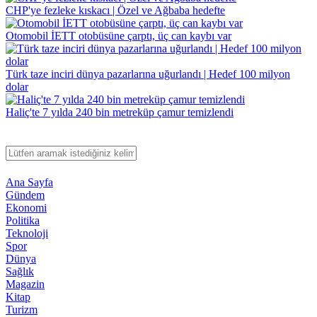
CHP'ye fezleke kıskacı | Özel ve Ağbaba hedefte
Otomobil İETT otobüsüne çarptı, üç can kaybı var
Türk taze inciri dünya pazarlarına uğurlandı | Hedef 100 milyon
dolar
Haliç'te 7 yılda 240 bin metreküp çamur temizlendi
Ana Sayfa
Gündem
Ekonomi
Politika
Teknoloji
Spor
Dünya
Sağlık
Magazin
Kitap
Turizm