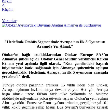
Büyüt
A
Küçült
Yorumlar
"Hedefimiz Otobüs Segmentinde Avrupa'nın İlk 5 Oyuncusu
Arasında Yer Almak"
Otokar’ın bağlı ortaklıklarından Otokar Europe SAS’ın
Almanya şubesi açıldı. Otokar Genel Müdür Yardımcısı Kerem
Erman yeni açılımla ilgili olarak, "Kıta genelindeki başarılı
büyümemize katkı sağlamak için Almanya şubemizin açılışını
gerçekleştirdik. Hedefimiz Avrupa'nın ilk 5 oyuncusu arasında
yer almak" dedi.
Türkiye otobüs pazarının aralıksız 15 yıldır lideri olan Otokar,
Avrupa açılımını hızlandırmaya devam ediyor. Her gün Avrupa
başta olmak üzere 60’tan fazla ülke yollarında on binlerce
otobüsüyle milyonlarca yolcu güvenle taşıyan Otokar'ın yeni açılımı
Almanya oldu. Fransa ve Romanya'nın ardından, geçtiğimiz yıl 101
yıllık köklü geçmişe sahip Mauri Bus System'i bünyesine katarak