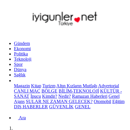
Gündem
Ekonomi
Politika
Teknoloji
Spor
Dünya
Sağlık
Magazin
Kitap
Turizm
Altın Kızların Mutfağı
Advertorial
CANLI MAÇ
BÖLGE
BİLİM-TEKNOLOJİ
KÜLTÜR -
SANAT
İpucu
Kimdir?
Nedir?
Ramazan Haberleri
Genel
Ajans
SULAR NE ZAMAN GELECEK?
Otomobil
Eğitim
DIŞ HABERLER
GÜVENLİK
GENEL
Ara