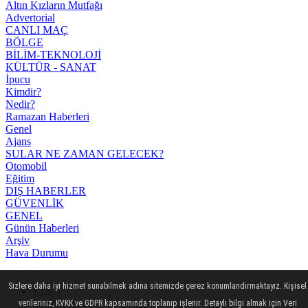
Altın Kızların Mutfağı
Advertorial
CANLI MAÇ
BÖLGE
BİLİM-TEKNOLOJİ
KÜLTÜR - SANAT
İpucu
Kimdir?
Nedir?
Ramazan Haberleri
Genel
Ajans
SULAR NE ZAMAN GELECEK?
Otomobil
Eğitim
DIŞ HABERLER
GÜVENLİK
GENEL
Günün Haberleri
Arşiv
Hava Durumu
Sizlere daha iyi hizmet sunabilmek adına sitemizde çerez konumlandırmaktayız. Kişisel
Künye
İletişim
verileriniz, KVKK ve GDPR kapsamında toplanıp işlenir. Detaylı bilgi almak için Veri