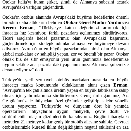
Otokar Italia'yı kuran şirket, şimdi de Almanya şubesini açarak
Avrupa'daki varlığını güçlendirdi.
Otokar'ın otobüs alanında Avrupa'daki büyüme hedeflerine önemli
bir adım daha attıklarını belirten
Otokar Genel Müdür Yardımcısı
Kerem Erman
, "Türkiye'ye katma değerimizi artırmak için
ihracatta hız kesmiyor, farklı pazarlara açılımımızı sürdürüyoruz.
Ticari araçlarda hedef pazarımız olan Avrupa'daki başarımızı
güçlendirmek için stratejik adımlar atmaya ve büyümeye devam
ediyoruz. Avrupa’nın en büyük pazarlarından birisi olan Almanya,
global markalara ev sahipliği yapan, zor ve önemli bir pazar. Otokar
olarak biz de sıfır emisyonlu yeni ürün gamımızla hedeflerimize
uygun şekilde ana pazarlardaki yapılanmamıza Almanya şubemizle
devam ediyoruz" dedi.
Türkiye'de yerli sermayeli otobüs markaları arasında en büyük
ihracatçı marka konumunda olduklarının altını çizen
Erman
,
"Avrupa'nın tek çatı altında üretim yapan en büyük fabrikasına sahip
olmak için yatırımlarımızı sürdürüyoruz. Geniş ürün gamımız, Ar-
Ge gücümüz ile ihtiyaçlara özel çözümler geliştirip, talebe yönelik
üretim yapıyoruz. Türkiye'de ve dünyanın dört bir yanında
operatörlerin ihtiyaçlarını uygun maliyetli, çevre dostu ve
sürdürülebilir ulaşım çözümleri ile karşılıyoruz. Bugün itibarıyla 6
metreden 21 metreye kadar geniş bir otobüs ailesine sahibiz. Çevreci
otobüslerimizle küresel iklim değişikliğinin negatif etkilerini en aza